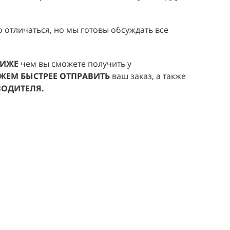
аписав на
artcolor@list.ru
. Для чего это нужно? Мы
 исходя из ваших потребностей, объемов закупки 
могут сильно отличаться, но мы готовы обсуждать в
НЫ БУДУТ НИЖЕ
чем вы сможете получить у
что мы
СМОЖЕМ БЫСТРЕЕ ОТПРАВИТЬ
ваш заказ, а
Т У ПРОИЗВОДИТЕЛЯ.