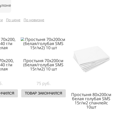
ни в рулоне
ярности
По цене
По новизне
тыня 70х200,
Простыня 70х200см
бонд 40 г/м
(белая/голубая SMS
шт. белая
15г/м2) 10 шт
25 руб.
75 руб.