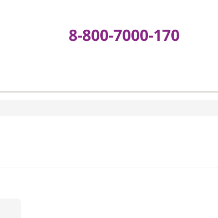
8-800-7000-17
е
тыни