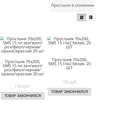
Простыни в с
Простыня 70х
Простыня 70х200,
SMS 15 г/м2 бел
SMS 15 пл зел/желт/
ШТ
роз/фиол/черная/
оранж/красная 20 шт
135 руб.
130 руб.