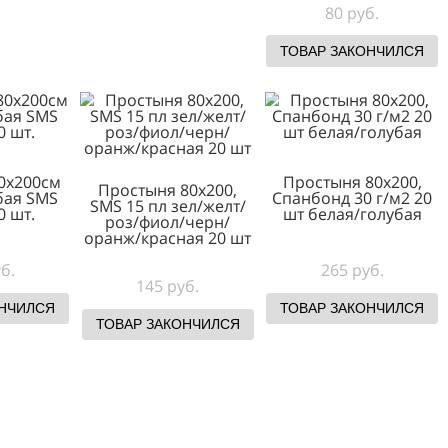
Р ЗАКОНЧИЛСЯ
ТОВАР ЗАКОНЧИЛСЯ
Простыня 
белая гол
15г/м2 с
10
80 р
ТОВАР ЗА
ыня 80х200см
Простыня
Простыня 80х200,
/голубая SMS
Спанбонд 3
SMS 15 пл зел/желт/
г/м2 20 шт.
шт белая
роз/фиол/черн/
оранж/красная 20 шт
140 руб.
265 
145 руб.
Р ЗАКОНЧИЛСЯ
ТОВАР ЗА