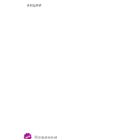
ПРОФЕССИОНАЛЬНАЯ КОСМЕТИКА
ДЛЯ НОГТЕЙ
ДЕПИЛЯЦИЯ И ПАРАФИНОТЕРАПИЯ
ВОЛОСЫ,АКСЕССУАРЫ,ИНСТРУМЕНТЫ
ДЛЯ НАРАЩИВАНИЯ
АКЦИИ