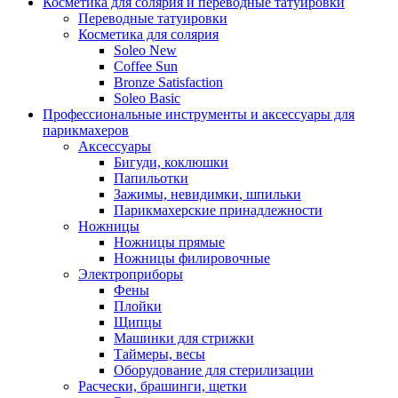
Косметика для солярия и переводные татуировки
Переводные татуировки
Косметика для солярия
Soleo New
Coffee Sun
Bronze Satisfaction
Soleo Basic
Профессиональные инструменты и аксессуары для
парикмахеров
Аксессуары
Бигуди, коклюшки
Папильотки
Зажимы, невидимки, шпильки
Парикмахерские принадлежности
Ножницы
Ножницы прямые
Ножницы филировочные
Электроприборы
Фены
Плойки
Щипцы
Машинки для стрижки
Таймеры, весы
Оборудование для стерилизации
Расчески, брашинги, щетки