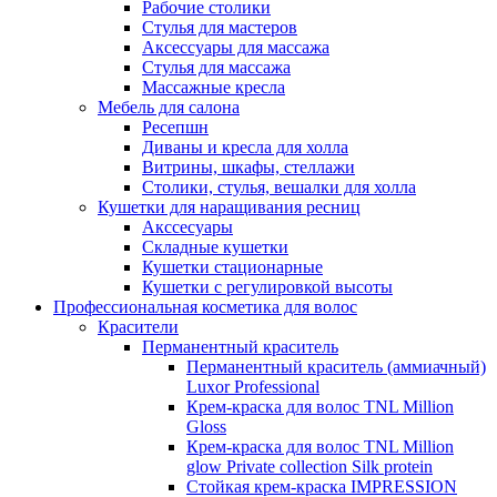
Рабочие столики
Стулья для мастеров
Аксессуары для массажа
Стулья для массажа
Массажные кресла
Мебель для салона
Ресепшн
Диваны и кресла для холла
Витрины, шкафы, стеллажи
Столики, стулья, вешалки для холла
Кушетки для наращивания ресниц
Акссесуары
Складные кушетки
Кушетки стационарные
Кушетки с регулировкой высоты
Профессиональная косметика для волос
Красители
Перманентный краситель
Перманентный краситель (аммиачный)
Luxor Professional
Крем-краска для волос TNL Million
Gloss
Крем-краска для волос TNL Million
glow Private collection Silk protein
Стойкая крем-краска IMPRESSION