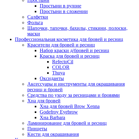
Простыни
Простыни в рулоне
Простыни в сложении
Салфетки
Фольга
Шапочки, тапочки, бахилы, стикини, полоски,
маски
Профессиональная косметика для бровей и ресниц
Красители для бровей и ресниц
Набор краски д/бровей и ресниц
Краска для бровей и ресниц
RefectoCil
COLOR
Thuya
Оксиданты
Аксессуары и инструменты для окрашивания
ресниц и бровей
Средства по уходу за ресницами и бровями
Хна для бровей
Хна для бровей Brow Xenna
Godefroy Eyebrow
Хна Barbara
Ламинирование для бровей и ресниц
Пинцеты
Кисти для окрашивания