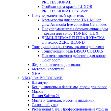
PROFESSIONAL
Стойкая крем-краска LUXOR
PROFESSIONAL LuxColor
Полуперманентный краситель
Крем-краска для волос TNL Million
glow Ammonia free collection Ceramides
Полуперманентная безаммиачная крем
- краска для волос TONER - LUX
ДЕМИ-ПЕРМАНЕНТНАЯ КРАСКА
для волос ZERO.BLOND
Тонирующий краситель прямого действия
Тонирующий гель DISCO COLORS
Пигмент прямого действия для волос
Color boom
Жидкие пигменты для волос
Бытовой краситель
ХНА
УХОД ЗА ВОЛОСАМИ
Шампуни
Кондиционеры и бальзамы, спреи для волос
Маски
Линия Salerm 21
Масла и флюиды, муссы и пиллинги
Салонный уход
Professional Care. Профессиональный уход за