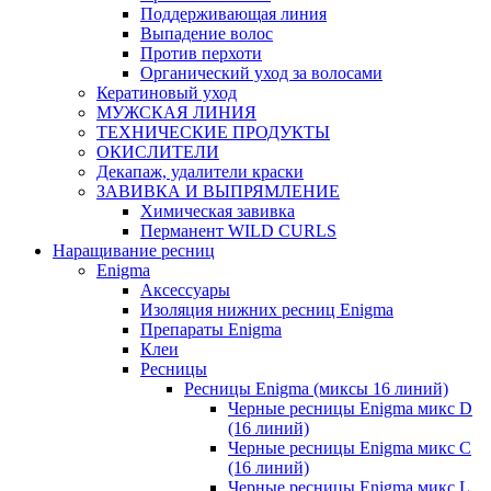
Поддерживающая линия
Выпадение волос
Против перхоти
Органический уход за волосами
Кератиновый уход
МУЖСКАЯ ЛИНИЯ
ТЕХНИЧЕСКИЕ ПРОДУКТЫ
ОКИСЛИТЕЛИ
Декапаж, удалители краски
ЗАВИВКА И ВЫПРЯМЛЕНИЕ
Химическая завивка
Перманент WILD CURLS
Наращивание ресниц
Enigma
Аксессуары
Изоляция нижних ресниц Enigma
Препараты Enigma
Клеи
Ресницы
Ресницы Enigma (миксы 16 линий)
Черные ресницы Enigma микс D
(16 линий)
Черные ресницы Enigma микс C
(16 линий)
Черные ресницы Enigma микс L