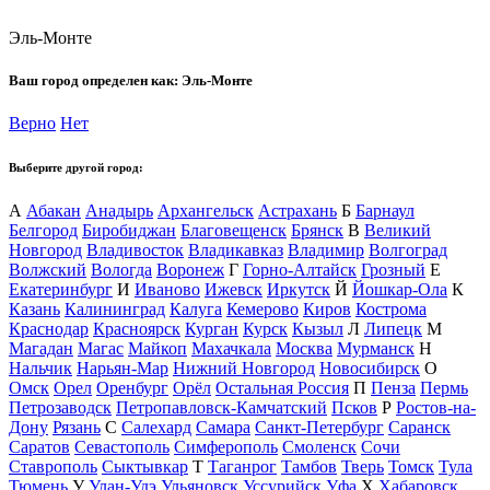
Эль-Монте
Ваш город определен как:
Эль-Монте
Верно
Нет
Выберите другой город:
А
Абакан
Анадырь
Архангельск
Астрахань
Б
Барнаул
Белгород
Биробиджан
Благовещенск
Брянск
В
Великий
Новгород
Владивосток
Владикавказ
Владимир
Волгоград
Волжский
Вологда
Воронеж
Г
Горно-Алтайск
Грозный
Е
Екатеринбург
И
Иваново
Ижевск
Иркутск
Й
Йошкар-Ола
К
Казань
Калининград
Калуга
Кемерово
Киров
Кострома
Краснодар
Красноярск
Курган
Курск
Кызыл
Л
Липецк
М
Магадан
Магас
Майкоп
Махачкала
Москва
Мурманск
Н
Нальчик
Нарьян-Мар
Нижний Новгород
Новосибирск
О
Омск
Орел
Оренбург
Орёл
Остальная Россия
П
Пенза
Пермь
Петрозаводск
Петропавловск-Камчатский
Псков
Р
Ростов-на-
Дону
Рязань
С
Салехард
Самара
Санкт-Петербург
Саранск
Саратов
Севастополь
Симферополь
Смоленск
Сочи
Ставрополь
Сыктывкар
Т
Таганрог
Тамбов
Тверь
Томск
Тула
Тюмень
У
Улан-Удэ
Ульяновск
Уссурийск
Уфа
Х
Хабаровск