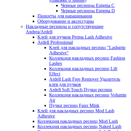
упаковке 6 линий)
Черные ресницы Enigma C
Черные ресницы Enigma D
Пинцеты для наращивания
Оборудование и аксессуары
Накладные ресницы и сопутствующие
Andrea/Ardell
Клей для пучков Perma Lash Adhesive
Ardell Professional
Клей для накладных ресниц "Lashgrip
Adhesive"
Коллекция накладных ресниц Fashion
Lashes
Коллекция накладных ресниц Lift
Effect
Ardell Lash Free Remover Удалитель
клея для пучков
Ardell Soft Touch Пучки ресниц
Коллекция накладных ресниц Volumin
Air
Пучки ресниц Faux Mink
Клей для накладных ресниц Mod Lash
Adhesive
Коллекция накладных ресниц Mod Lash
Коллекция накладных ресниц Naked Lash