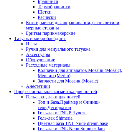
Брашинги
Термобрашинги
Щетки
Расчески
Кисти, миски для окрашивания, распылитили,
мерные стаканы
Бритвы парикмахерские
Татуаж и микроблейдинг
Иглы
Ручки для мануального татуажа
Аксессуары
Оборудование
Расходные материалы
Колпачки для аппаратов Мозаик (Mosaic),
Мерлин (Merlin)
Запчасти для Мозаик (Mosaic)
Анестетики
Профессиональная косметика для ногтей
Гель-лаки, лаки для ногтей
Топ и База,Праймер и Финиш-
гель,Дегидратор
Гель-лаки TNL 8 Чувств
Гель-лак Shimeria
Цветная база TNL Nude dream base
Гель-лаки TNL Neon Summer Jam