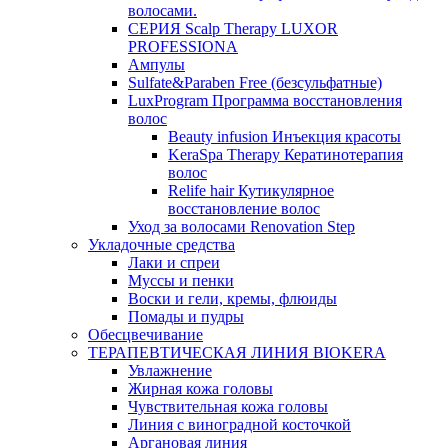
волосами.
СЕРИЯ Scalp Therapy LUXOR
PROFESSIONA
Ампулы
Sulfate&Paraben Free (безсульфатные)
LuxProgram Программа восстановления
волос
Beauty infusion Инъекция красоты
KeraSpa Therapy Кератинотерапия
волос
Relife hair Кутикулярное
восстановление волос
Уход за волосами Renovation Step
Укладочные средства
Лаки и спреи
Муссы и пенки
Воски и гели, кремы, флюиды
Помады и пудры
Обесцвечивание
ТЕРАПЕВТИЧЕСКАЯ ЛИНИЯ BIOKERA
Увлажнение
Жирная кожа головы
Чувствительная кожа головы
Линия c виноградной косточкой
Аргановая линия