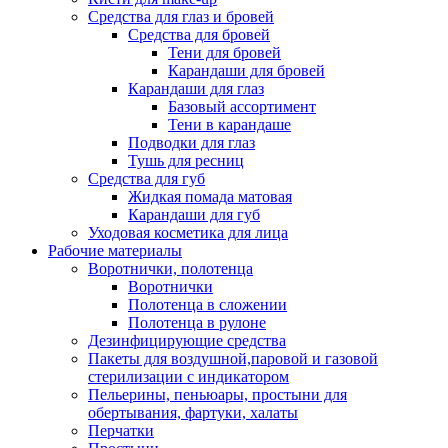
Средства для глаз и бровей
Средства для бровей
Тени для бровей
Карандаши для бровей
Карандаши для глаз
Базовый ассортимент
Тени в карандаше
Подводки для глаз
Тушь для ресниц
Средства для губ
Жидкая помада матовая
Карандаши для губ
Уходовая косметика для лица
Рабочие материалы
Воротнички, полотенца
Воротнички
Полотенца в сложении
Полотенца в рулоне
Дезинфицирующие средства
Пакеты для воздушной,паровой и газовой
стерилизации с индикатором
Пельерины, пеньюары, простыни для
обертывания, фартуки, халаты
Перчатки