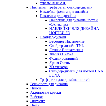
стразы RUNAIL
Наклейки, трафареты, слайдер-дизайн
Наклейка-фольга для дизайна
Наклейки для дизайна
Наклейки для дизайна ногтей
«Эклектика»
НАКЛЕЙКИ ДЛЯ ДИЗАЙНА
НОГТЕЙ 3D
Слайдер-дизайн
Весеннее Настроение
Слайдер-дизайн TNL
Летние Впечатления
Зимняя Сказка
Фольгированный
Яркая Осень
3D стикеры
Слайдер-дизайн для ногтей UNA
LUNA
Трафареты для дизайна ногтей
Гель-паста для дизайна
Пикси
Акриловые краски
Блёстки
Пигмент
Пыль