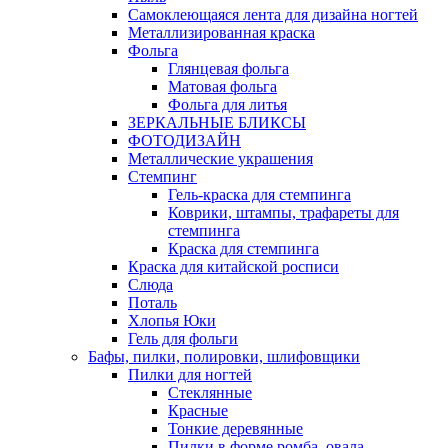
Самоклеющаяся лента для дизайна ногтей
Металлизированная краска
Фольга
Глянцевая фольга
Матовая фольга
Фольга для литья
ЗЕРКАЛЬНЫЕ БЛИКСЫ
ФОТОДИЗАЙН
Металлические украшения
Стемпинг
Гель-краска для стемпинга
Коврики, штампы, трафареты для
стемпинга
Краска для стемпинга
Краска для китайской росписи
Слюда
Поталь
Хлопья Юки
Гель для фольги
Бафы, пилки, полировки, шлифовщики
Пилки для ногтей
Стеклянные
Красные
Тонкие деревянные
Пилки в форме ромба, овала