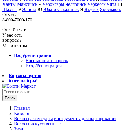
Ханты-Мансийск
Ч
Чебоксары
Челябинск
Черкесск
Чита
Ш
Шахты
Э
Элиста
Ю
Южно-Сахалинск
Я
Якутск
Ярославль
Отмена
8-800-7000-170
Онлайн чат
У вас есть
вопросы?
Мы ответим
Вход/регистрация
Восстановить пароль
Вход/Регистрация
Корзина пустая
0
шт. на
0
руб.
Поиск
Главная
Каталог
Волосы,аксессуары,инструменты для наращивания
Волосы искусственные
Зизи