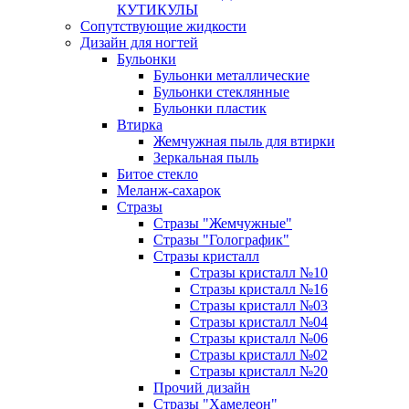
КУТИКУЛЫ
Сопутствующие жидкости
Дизайн для ногтей
Бульонки
Бульонки металлические
Бульонки стеклянные
Бульонки пластик
Втирка
Жемчужная пыль для втирки
Зеркальная пыль
Битое стекло
Меланж-сахарок
Стразы
Стразы "Жемчужные"
Стразы "Голографик"
Стразы кристалл
Стразы кристалл №10
Стразы кристалл №16
Стразы кристалл №03
Стразы кристалл №04
Стразы кристалл №06
Стразы кристалл №02
Стразы кристалл №20
Прочий дизайн
Стразы "Хамелеон"