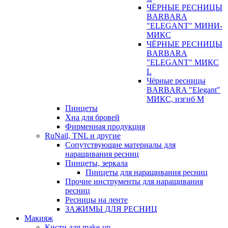
ЧЁРНЫЕ РЕСНИЦЫ
BARBARA
"ELEGANT" МИНИ-
МИКС
ЧЁРНЫЕ РЕСНИЦЫ
BARBARA
"ELEGANT" МИКС
L
Чёрные ресницы
BARBARA "Elegant"
МИКС, изгиб М
Пинцеты
Хна для бровей
Фирменная продукция
RuNail, TNL и другие
Сопутствующие материалы для
наращивания ресниц
Пинцеты, зеркала
Пинцеты для наращивания ресниц
Прочие инструменты для наращивания
ресниц
Ресницы на ленте
ЗАЖИМЫ ДЛЯ РЕСНИЦ
Макияж
Кисти для make-up