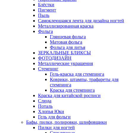
Блёстки
Пигмент
Пыль
Самоклеющаяся лента для дизайна ногтей
Металлизированная краска
Фольга
Глянцевая фольга
Матовая фольга
Фольга для литья
ЗЕРКАЛЬНЫЕ БЛИКСЫ
ФОТОДИЗАЙН
Металлические украшения
Стемпинг
Гель-краска для стемпинга
Коврики, штампы, трафареты для
стемпинга
Краска для стемпинга
Краска для китайской росписи
Слюда
Поталь
Хлопья Юки
Гель для фольги
Бафы, пилки, полировки, шлифовщики
Пилки для ногтей
Стеклянные