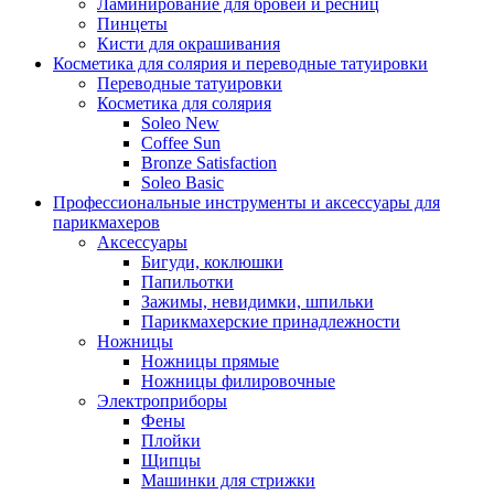
Ламинирование для бровей и ресниц
Пинцеты
Кисти для окрашивания
Косметика для солярия и переводные татуировки
Переводные татуировки
Косметика для солярия
Soleo New
Coffee Sun
Bronze Satisfaction
Soleo Basic
Профессиональные инструменты и аксессуары для
парикмахеров
Аксессуары
Бигуди, коклюшки
Папильотки
Зажимы, невидимки, шпильки
Парикмахерские принадлежности
Ножницы
Ножницы прямые
Ножницы филировочные
Электроприборы
Фены
Плойки
Щипцы
Машинки для стрижки