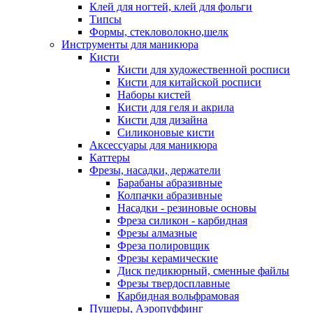
Клей для ногтей, клей для фольги
Типсы
Формы, стекловолокно,шелк
Инструменты для маникюра
Кисти
Кисти для художественной росписи
Кисти для китайской росписи
Наборы кистей
Кисти для геля и акрила
Кисти для дизайна
Силиконовые кисти
Аксессуары для маникюра
Каттеры
Фрезы, насадки, держатели
Барабаны абразивные
Колпачки абразивные
Насадки - резиновые основы
Фреза силикон - карбидная
Фрезы алмазные
Фреза полировщик
Фрезы керамические
Диск педикюрный, сменные файлы
Фрезы твердосплавные
Карбидная вольфрамовая
Пушеры, Аэропуффинг