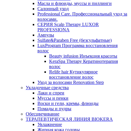
Масла и флюиды, муссы и пиллинги
Салонный уход
Professional Care. Профессиональный уход за
волосами.
СЕРИЯ Scalp Therapy LUXOR
PROFESSIONA
Ампулы
Sulfate&Paraben Free (безсульфатные)
LuxProgram Программа восстановления
волос
Beauty infusion Инъекция красоты
KeraSpa Therapy Кератинотерапия
волос
Relife hair Кутикулярное
восстановление волос
Уход за волосами Renovation Step
Укладочные средства
Лаки и спреи
Муссы и пенки
Воски и гели, кремы, флюиды
Помады и пудры
Обесцвечивание
ТЕРАПЕВТИЧЕСКАЯ ЛИНИЯ BIOKERA
Увлажнение
Жирная кожа головы