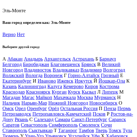
Эль-Монте
Ваш город определен как:
Эль-Монте
Верно
Нет
Выберите другой город:
А
Абакан
Анадырь
Архангельск
Астрахань
Б
Барнаул
Белгород
Биробиджан
Благовещенск
Брянск
В
Великий
Новгород
Владивосток
Владикавказ
Владимир
Волгоград
Волжский
Вологда
Воронеж
Г
Горно-Алтайск
Грозный
Е
Екатеринбург
И
Иваново
Ижевск
Иркутск
Й
Йошкар-Ола
К
Казань
Калининград
Калуга
Кемерово
Киров
Кострома
Краснодар
Красноярск
Курган
Курск
Кызыл
Л
Липецк
М
Магадан
Магас
Майкоп
Махачкала
Москва
Мурманск
Н
Нальчик
Нарьян-Мар
Нижний Новгород
Новосибирск
О
Омск
Орел
Оренбург
Орёл
Остальная Россия
П
Пенза
Пермь
Петрозаводск
Петропавловск-Камчатский
Псков
Р
Ростов-на-
Дону
Рязань
С
Салехард
Самара
Санкт-Петербург
Саранск
Саратов
Севастополь
Симферополь
Смоленск
Сочи
Ставрополь
Сыктывкар
Т
Таганрог
Тамбов
Тверь
Томск
Тула
Тюмень
У
Улан-Удэ
Ульяновск
Уссурийск
Уфа
Х
Хабаровск