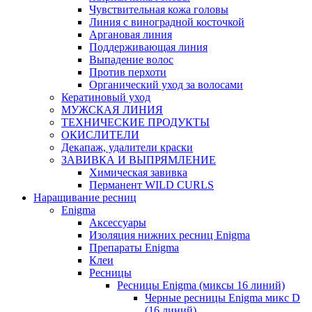
Чувствительная кожа головы
Линия c виноградной косточкой
Аргановая линия
Поддерживающая линия
Выпадение волос
Против перхоти
Органический уход за волосами
Кератиновый уход
МУЖСКАЯ ЛИНИЯ
ТЕХНИЧЕСКИЕ ПРОДУКТЫ
ОКИСЛИТЕЛИ
Декапаж, удалители краски
ЗАВИВКА И ВЫПРЯМЛЕНИЕ
Химическая завивка
Перманент WILD CURLS
Наращивание ресниц
Enigma
Аксессуары
Изоляция нижних ресниц Enigma
Препараты Enigma
Клеи
Ресницы
Ресницы Enigma (миксы 16 линий)
Черные ресницы Enigma микс D
(16 линий)