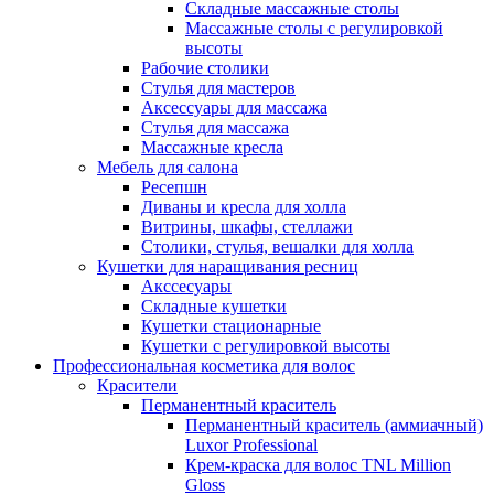
Складные массажные столы
Массажные столы с регулировкой
высоты
Рабочие столики
Стулья для мастеров
Аксессуары для массажа
Стулья для массажа
Массажные кресла
Мебель для салона
Ресепшн
Диваны и кресла для холла
Витрины, шкафы, стеллажи
Столики, стулья, вешалки для холла
Кушетки для наращивания ресниц
Акссесуары
Складные кушетки
Кушетки стационарные
Кушетки с регулировкой высоты
Профессиональная косметика для волос
Красители
Перманентный краситель
Перманентный краситель (аммиачный)
Luxor Professional
Крем-краска для волос TNL Million
Gloss