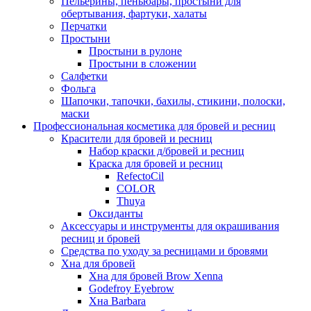
Пельерины, пеньюары, простыни для
обертывания, фартуки, халаты
Перчатки
Простыни
Простыни в рулоне
Простыни в сложении
Салфетки
Фольга
Шапочки, тапочки, бахилы, стикини, полоски,
маски
Профессиональная косметика для бровей и ресниц
Красители для бровей и ресниц
Набор краски д/бровей и ресниц
Краска для бровей и ресниц
RefectoCil
COLOR
Thuya
Оксиданты
Аксессуары и инструменты для окрашивания
ресниц и бровей
Средства по уходу за ресницами и бровями
Хна для бровей
Хна для бровей Brow Xenna
Godefroy Eyebrow
Хна Barbara