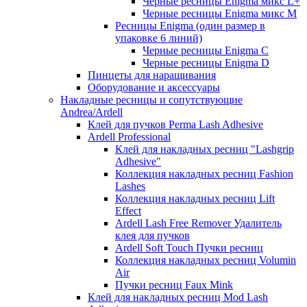
Черные ресницы Enigma микс L+
Черные ресницы Enigma микс M
Ресницы Enigma (один размер в
упаковке 6 линий)
Черные ресницы Enigma C
Черные ресницы Enigma D
Пинцеты для наращивания
Оборудование и аксессуары
Накладные ресницы и сопутствующие
Andrea/Ardell
Клей для пучков Perma Lash Adhesive
Ardell Professional
Клей для накладных ресниц "Lashgrip
Adhesive"
Коллекция накладных ресниц Fashion
Lashes
Коллекция накладных ресниц Lift
Effect
Ardell Lash Free Remover Удалитель
клея для пучков
Ardell Soft Touch Пучки ресниц
Коллекция накладных ресниц Volumin
Air
Пучки ресниц Faux Mink
Клей для накладных ресниц Mod Lash