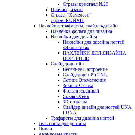
Стразы кристалл №20
Прочий дизайн
Стразы "Хамелеон"
стразы RUNAIL
Наклейки, трафареты, слайдер-дизайн
Наклейка-фольга для дизайна
Наклейки для дизайна
Наклейки для дизайна ногтей
«Эклектика»
НАКЛЕЙКИ ДЛЯ ДИЗАЙНА
НОГТЕЙ 3D
Слайдер-дизайн
Весеннее Настроение
Слайдер-дизайн TNL
Летние Впечатления
Зимняя Сказка
Фольгированный
Яркая Осень
3D стикеры
Слайдер-дизайн для ногтей UNA
LUNA
Трафареты для дизайна ногтей
Гель-паста для дизайна
Пикси
Акриловые краски