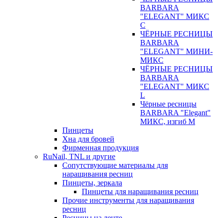
BARBARA
"ELEGANT" МИКС
С
ЧЁРНЫЕ РЕСНИЦЫ
BARBARA
"ELEGANT" МИНИ-
МИКС
ЧЁРНЫЕ РЕСНИЦЫ
BARBARA
"ELEGANT" МИКС
L
Чёрные ресницы
BARBARA "Elegant"
МИКС, изгиб М
Пинцеты
Хна для бровей
Фирменная продукция
RuNail, TNL и другие
Сопутствующие материалы для
наращивания ресниц
Пинцеты, зеркала
Пинцеты для наращивания ресниц
Прочие инструменты для наращивания
ресниц
Ресницы на ленте