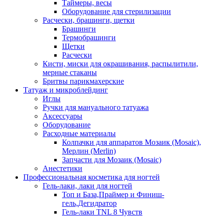
Таймеры, весы
Оборудование для стерилизации
Расчески, брашинги, щетки
Брашинги
Термобрашинги
Щетки
Расчески
Кисти, миски для окрашивания, распылитили,
мерные стаканы
Бритвы парикмахерские
Татуаж и микроблейдинг
Иглы
Ручки для мануального татуажа
Аксессуары
Оборудование
Расходные материалы
Колпачки для аппаратов Мозаик (Mosaic),
Мерлин (Merlin)
Запчасти для Мозаик (Mosaic)
Анестетики
Профессиональная косметика для ногтей
Гель-лаки, лаки для ногтей
Топ и База,Праймер и Финиш-
гель,Дегидратор
Гель-лаки TNL 8 Чувств