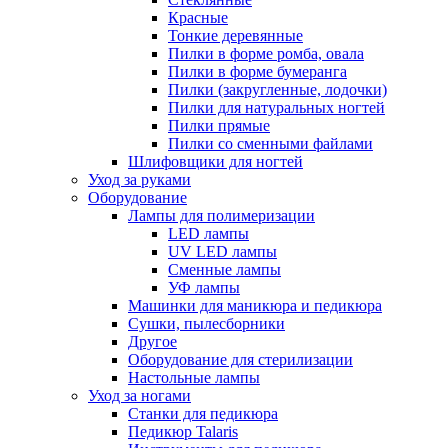
Красные
Тонкие деревянные
Пилки в форме ромба, овала
Пилки в форме бумеранга
Пилки (закругленные, лодочки)
Пилки для натуральных ногтей
Пилки прямые
Пилки со сменными файлами
Шлифовщики для ногтей
Уход за руками
Оборудование
Лампы для полимеризации
LED лампы
UV LED лампы
Сменные лампы
УФ лампы
Машинки для маникюра и педикюра
Сушки, пылесборники
Другое
Оборудование для стерилизации
Настольные лампы
Уход за ногами
Станки для педикюра
Педикюр Talaris