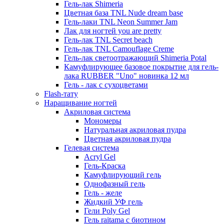
Гель-лак Shimeria
Цветная база TNL Nude dream base
Гель-лаки TNL Neon Summer Jam
Лак для ногтей you are pretty
Гель-лак TNL Secret beach
Гель-лак TNL Camouflage Creme
Гель-лак светоотражающий Shimeria Potal
Камуфлирующее базовое покрытие для гель-
лака RUBBER "Uno" новинка 12 мл
Гель - лак с сухоцветами
Flash-тату
Наращивание ногтей
Акриловая система
Мономеры
Натуральная акриловая пудра
Цветная акриловая пудра
Гелевая система
Acryl Gel
Гель-Краска
Камуфлирующий гель
Однофазный гель
Гель - желе
Жидкий УФ гель
Гели Poly Gel
Гель raitama с биотином