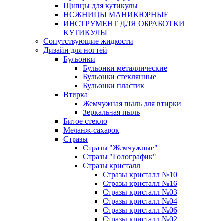
Щипцы для кутикулы
НОЖНИЦЫ МАНИКЮРНЫЕ
ИНСТРУМЕНТ ДЛЯ ОБРАБОТКИ
КУТИКУЛЫ
Сопутствующие жидкости
Дизайн для ногтей
Бульонки
Бульонки металлические
Бульонки стеклянные
Бульонки пластик
Втирка
Жемчужная пыль для втирки
Зеркальная пыль
Битое стекло
Меланж-сахарок
Стразы
Стразы "Жемчужные"
Стразы "Голографик"
Стразы кристалл
Стразы кристалл №10
Стразы кристалл №16
Стразы кристалл №03
Стразы кристалл №04
Стразы кристалл №06
Стразы кристалл №02