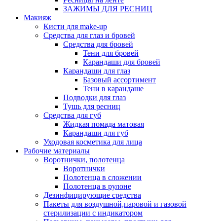
ЗАЖИМЫ ДЛЯ РЕСНИЦ
Макияж
Кисти для make-up
Средства для глаз и бровей
Средства для бровей
Тени для бровей
Карандаши для бровей
Карандаши для глаз
Базовый ассортимент
Тени в карандаше
Подводки для глаз
Тушь для ресниц
Средства для губ
Жидкая помада матовая
Карандаши для губ
Уходовая косметика для лица
Рабочие материалы
Воротнички, полотенца
Воротнички
Полотенца в сложении
Полотенца в рулоне
Дезинфицирующие средства
Пакеты для воздушной,паровой и газовой
стерилизации с индикатором