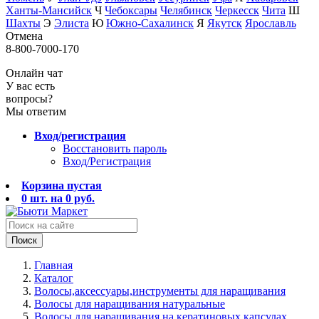
Ханты-Мансийск
Ч
Чебоксары
Челябинск
Черкесск
Чита
Ш
Шахты
Э
Элиста
Ю
Южно-Сахалинск
Я
Якутск
Ярославль
Отмена
8-800-7000-170
Онлайн чат
У вас есть
вопросы?
Мы ответим
Вход/регистрация
Восстановить пароль
Вход/Регистрация
Корзина пустая
0
шт. на
0
руб.
Поиск
Главная
Каталог
Волосы,аксессуары,инструменты для наращивания
Волосы для наращивания натуральные
Волосы для наращивания на кератиновых капсулах