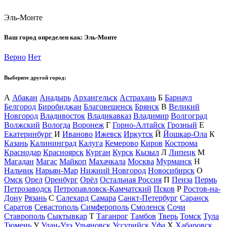
Эль-Монте
Ваш город определен как:
Эль-Монте
Верно
Нет
Выберите другой город:
А
Абакан
Анадырь
Архангельск
Астрахань
Б
Барнаул
Белгород
Биробиджан
Благовещенск
Брянск
В
Великий
Новгород
Владивосток
Владикавказ
Владимир
Волгоград
Волжский
Вологда
Воронеж
Г
Горно-Алтайск
Грозный
Е
Екатеринбург
И
Иваново
Ижевск
Иркутск
Й
Йошкар-Ола
К
Казань
Калининград
Калуга
Кемерово
Киров
Кострома
Краснодар
Красноярск
Курган
Курск
Кызыл
Л
Липецк
М
Магадан
Магас
Майкоп
Махачкала
Москва
Мурманск
Н
Нальчик
Нарьян-Мар
Нижний Новгород
Новосибирск
О
Омск
Орел
Оренбург
Орёл
Остальная Россия
П
Пенза
Пермь
Петрозаводск
Петропавловск-Камчатский
Псков
Р
Ростов-на-
Дону
Рязань
С
Салехард
Самара
Санкт-Петербург
Саранск
Саратов
Севастополь
Симферополь
Смоленск
Сочи
Ставрополь
Сыктывкар
Т
Таганрог
Тамбов
Тверь
Томск
Тула
Тюмень
У
Улан-Удэ
Ульяновск
Уссурийск
Уфа
Х
Хабаровск