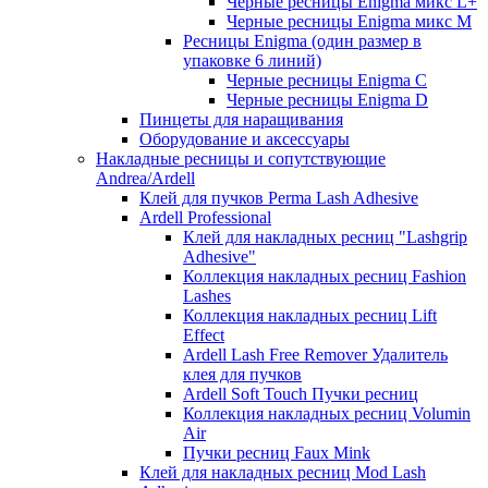
Черные ресницы Enigma микс L+
Черные ресницы Enigma микс M
Ресницы Enigma (один размер в
упаковке 6 линий)
Черные ресницы Enigma C
Черные ресницы Enigma D
Пинцеты для наращивания
Оборудование и аксессуары
Накладные ресницы и сопутствующие
Andrea/Ardell
Клей для пучков Perma Lash Adhesive
Ardell Professional
Клей для накладных ресниц "Lashgrip
Adhesive"
Коллекция накладных ресниц Fashion
Lashes
Коллекция накладных ресниц Lift
Effect
Ardell Lash Free Remover Удалитель
клея для пучков
Ardell Soft Touch Пучки ресниц
Коллекция накладных ресниц Volumin
Air
Пучки ресниц Faux Mink
Клей для накладных ресниц Mod Lash