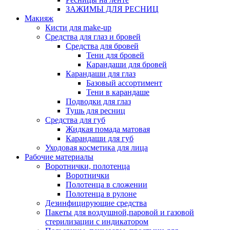
ЗАЖИМЫ ДЛЯ РЕСНИЦ
Макияж
Кисти для make-up
Средства для глаз и бровей
Средства для бровей
Тени для бровей
Карандаши для бровей
Карандаши для глаз
Базовый ассортимент
Тени в карандаше
Подводки для глаз
Тушь для ресниц
Средства для губ
Жидкая помада матовая
Карандаши для губ
Уходовая косметика для лица
Рабочие материалы
Воротнички, полотенца
Воротнички
Полотенца в сложении
Полотенца в рулоне
Дезинфицирующие средства
Пакеты для воздушной,паровой и газовой
стерилизации с индикатором