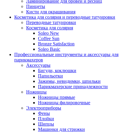
Ламинирование для бровей и ресниц
Пинцеты
Кисти для окрашивания
Косметика для солярия и переводные татуировки
Переводные татуировки
Косметика для солярия
Soleo New
Coffee Sun
Bronze Satisfaction
Soleo Basic
Профессиональные инструменты и аксессуары для
парикмахеров
Аксессуары
Бигуди, коклюшки
Папильотки
Зажимы, невидимки, шпильки
Парикмахерские принадлежности
Ножницы
Ножницы прямые
Ножницы филировочные
Электроприборы
Фены
Плойки
Щипцы
Машинки для стрижки