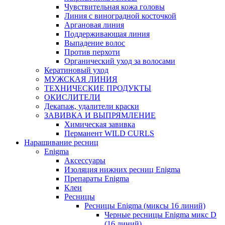
Чувствительная кожа головы
Линия c виноградной косточкой
Аргановая линия
Поддерживающая линия
Выпадение волос
Против перхоти
Органический уход за волосами
Кератиновый уход
МУЖСКАЯ ЛИНИЯ
ТЕХНИЧЕСКИЕ ПРОДУКТЫ
ОКИСЛИТЕЛИ
Декапаж, удалители краски
ЗАВИВКА И ВЫПРЯМЛЕНИЕ
Химическая завивка
Перманент WILD CURLS
Наращивание ресниц
Enigma
Аксессуары
Изоляция нижних ресниц Enigma
Препараты Enigma
Клеи
Ресницы
Ресницы Enigma (миксы 16 линий)
Черные ресницы Enigma микс D
(16 линий)