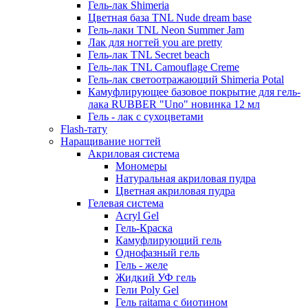
Гель-лак Shimeria
Цветная база TNL Nude dream base
Гель-лаки TNL Neon Summer Jam
Лак для ногтей you are pretty
Гель-лак TNL Secret beach
Гель-лак TNL Camouflage Creme
Гель-лак светоотражающий Shimeria Potal
Камуфлирующее базовое покрытие для гель-
лака RUBBER "Uno" новинка 12 мл
Гель - лак с сухоцветами
Flash-тату
Наращивание ногтей
Акриловая система
Мономеры
Натуральная акриловая пудра
Цветная акриловая пудра
Гелевая система
Acryl Gel
Гель-Краска
Камуфлирующий гель
Однофазный гель
Гель - желе
Жидкий УФ гель
Гели Poly Gel
Гель raitama с биотином