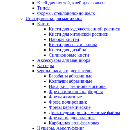
Клей для ногтей, клей для фольги
Типсы
Формы, стекловолокно,шелк
Инструменты для маникюра
Кисти
Кисти для художественной росписи
Кисти для китайской росписи
Наборы кистей
Кисти для геля и акрила
Кисти для дизайна
Силиконовые кисти
Аксессуары для маникюра
Каттеры
Фрезы, насадки, держатели
Барабаны абразивные
Колпачки абразивные
Насадки - резиновые основы
Фреза силикон - карбидная
Фрезы алмазные
Фреза полировщик
Фрезы керамические
Диск педикюрный, сменные файлы
Фрезы твердосплавные
Карбидная вольфрамовая
Пушеры, Аэропуффинг