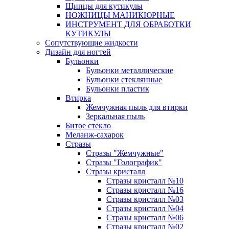
Щипцы для кутикулы
НОЖНИЦЫ МАНИКЮРНЫЕ
ИНСТРУМЕНТ ДЛЯ ОБРАБОТКИ
КУТИКУЛЫ
Сопутствующие жидкости
Дизайн для ногтей
Бульонки
Бульонки металлические
Бульонки стеклянные
Бульонки пластик
Втирка
Жемчужная пыль для втирки
Зеркальная пыль
Битое стекло
Меланж-сахарок
Стразы
Стразы "Жемчужные"
Стразы "Голографик"
Стразы кристалл
Стразы кристалл №10
Стразы кристалл №16
Стразы кристалл №03
Стразы кристалл №04
Стразы кристалл №06
Стразы кристалл №02