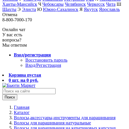
Ханты-Мансийск
Ч
Чебоксары
Челябинск
Черкесск
Чита
Ш
Шахты
Э
Элиста
Ю
Южно-Сахалинск
Я
Якутск
Ярославль
Отмена
8-800-7000-170
Онлайн чат
У вас есть
вопросы?
Мы ответим
Вход/регистрация
Восстановить пароль
Вход/Регистрация
Корзина пустая
0
шт. на
0
руб.
Поиск
Главная
Каталог
Волосы,аксессуары,инструменты для наращивания
Волосы для наращивания натуральные
Волосы для наращивания на кератиновых капсулах