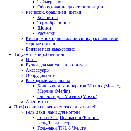
Таймеры, весы
Оборудование для стерилизации
Расчески, брашинги, щетки
Брашинги
Термобрашинги
Щетки
Расчески
Кисти, миски для окрашивания, распылитили,
мерные стаканы
Бритвы парикмахерские
Татуаж и микроблейдинг
Иглы
Ручки для мануального татуажа
Аксессуары
Оборудование
Расходные материалы
Колпачки для аппаратов Мозаик (Mosaic),
Мерлин (Merlin)
Запчасти для Мозаик (Mosaic)
Анестетики
Профессиональная косметика для ногтей
Гель-лаки, лаки для ногтей
Топ и База,Праймер и Финиш-
гель,Дегидратор
Гель-лаки TNL 8 Чувств