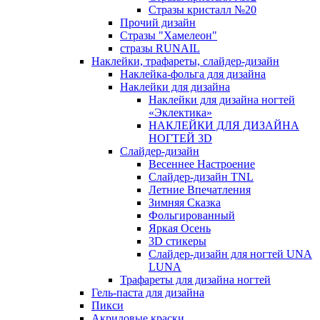
Стразы кристалл №20
Прочий дизайн
Стразы "Хамелеон"
стразы RUNAIL
Наклейки, трафареты, слайдер-дизайн
Наклейка-фольга для дизайна
Наклейки для дизайна
Наклейки для дизайна ногтей
«Эклектика»
НАКЛЕЙКИ ДЛЯ ДИЗАЙНА
НОГТЕЙ 3D
Слайдер-дизайн
Весеннее Настроение
Слайдер-дизайн TNL
Летние Впечатления
Зимняя Сказка
Фольгированный
Яркая Осень
3D стикеры
Слайдер-дизайн для ногтей UNA
LUNA
Трафареты для дизайна ногтей
Гель-паста для дизайна
Пикси
Акриловые краски