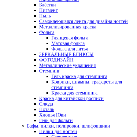
Блёстки
Пигмент
Пыль
Самоклеющаяся лента для дизайна ногтей
Металлизированная краска
Фольга
Глянцевая фольга
Матовая фольга
Фольга для литья
ЗЕРКАЛЬНЫЕ БЛИКСЫ
ФОТОДИЗАЙН
Металлические украшения
Стемпинг
Гель-краска для стемпинга
Коврики, штампы, трафареты для
стемпинга
Краска для стемпинга
Краска для китайской росписи
Слюда
Поталь
Хлопья Юки
Гель для фольги
Бафы, пилки, полировки, шлифовщики
Пилки для ногтей
Стеклянные