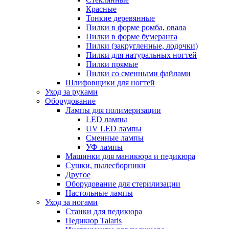
Красные
Тонкие деревянные
Пилки в форме ромба, овала
Пилки в форме бумеранга
Пилки (закругленные, лодочки)
Пилки для натуральных ногтей
Пилки прямые
Пилки со сменными файлами
Шлифовщики для ногтей
Уход за руками
Оборудование
Лампы для полимеризации
LED лампы
UV LED лампы
Сменные лампы
УФ лампы
Машинки для маникюра и педикюра
Сушки, пылесборники
Другое
Оборудование для стерилизации
Настольные лампы
Уход за ногами
Станки для педикюра
Педикюр Talaris