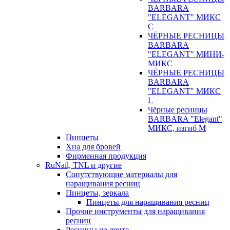
BARBARA
"ELEGANT" МИКС
С
ЧЁРНЫЕ РЕСНИЦЫ
BARBARA
"ELEGANT" МИНИ-
МИКС
ЧЁРНЫЕ РЕСНИЦЫ
BARBARA
"ELEGANT" МИКС
L
Чёрные ресницы
BARBARA "Elegant"
МИКС, изгиб М
Пинцеты
Хна для бровей
Фирменная продукция
RuNail, TNL и другие
Сопутствующие материалы для
наращивания ресниц
Пинцеты, зеркала
Пинцеты для наращивания ресниц
Прочие инструменты для наращивания
ресниц
Ресницы на ленте