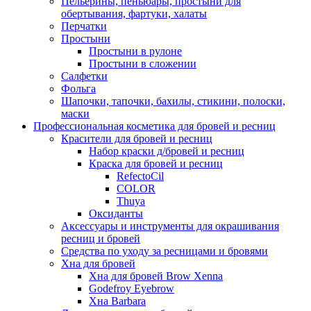
Пельерины, пеньюары, простыни для
обертывания, фартуки, халаты
Перчатки
Простыни
Простыни в рулоне
Простыни в сложении
Салфетки
Фольга
Шапочки, тапочки, бахилы, стикини, полоски,
маски
Профессиональная косметика для бровей и ресниц
Красители для бровей и ресниц
Набор краски д/бровей и ресниц
Краска для бровей и ресниц
RefectoCil
COLOR
Thuya
Оксиданты
Аксессуары и инструменты для окрашивания
ресниц и бровей
Средства по уходу за ресницами и бровями
Хна для бровей
Хна для бровей Brow Xenna
Godefroy Eyebrow
Хна Barbara