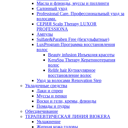
Масла и флюиды, муссы и пиллинги
Салонный уход
Professional Care. Профессиональный уход за
волосами.
СЕРИЯ Scalp Therapy LUXOR
PROFESSIONA
Ампулы
Sulfate&Paraben Free (безсульфатные)
LuxProgram Программа восстановления
волос
Beauty infusion Инъекция красоты
KeraSpa Therapy Кератинотерапия
волос
Relife hair Кутикулярное
восстановление волос
Уход за волосами Renovation Step
Укладочные средства
Лаки и спреи
Муссы и пенки
Воски и гели, кремы, флюиды
Помады и пудры
Обесцвечивание
ТЕРАПЕВТИЧЕСКАЯ ЛИНИЯ BIOKERA
Увлажнение
Жирная кожа головы