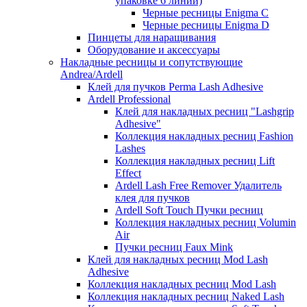
упаковке 6 линий)
Черные ресницы Enigma C
Черные ресницы Enigma D
Пинцеты для наращивания
Оборудование и аксессуары
Накладные ресницы и сопутствующие
Andrea/Ardell
Клей для пучков Perma Lash Adhesive
Ardell Professional
Клей для накладных ресниц "Lashgrip
Adhesive"
Коллекция накладных ресниц Fashion
Lashes
Коллекция накладных ресниц Lift
Effect
Ardell Lash Free Remover Удалитель
клея для пучков
Ardell Soft Touch Пучки ресниц
Коллекция накладных ресниц Volumin
Air
Пучки ресниц Faux Mink
Клей для накладных ресниц Mod Lash
Adhesive
Коллекция накладных ресниц Mod Lash
Коллекция накладных ресниц Naked Lash