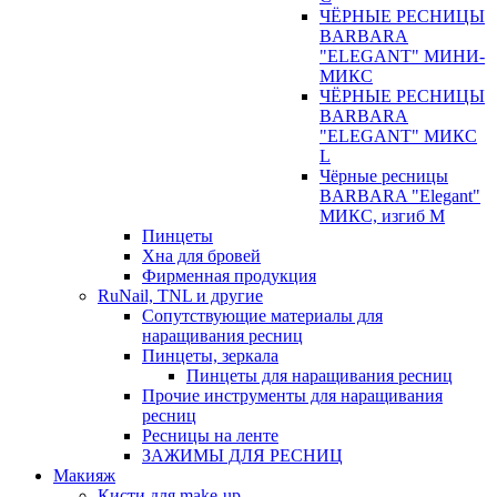
ЧЁРНЫЕ РЕСНИЦЫ
BARBARA
"ELEGANT" МИНИ-
МИКС
ЧЁРНЫЕ РЕСНИЦЫ
BARBARA
"ELEGANT" МИКС
L
Чёрные ресницы
BARBARA "Elegant"
МИКС, изгиб М
Пинцеты
Хна для бровей
Фирменная продукция
RuNail, TNL и другие
Сопутствующие материалы для
наращивания ресниц
Пинцеты, зеркала
Пинцеты для наращивания ресниц
Прочие инструменты для наращивания
ресниц
Ресницы на ленте
ЗАЖИМЫ ДЛЯ РЕСНИЦ
Макияж
Кисти для make-up