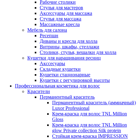
Рабочие столики
Стулья для мастеров
Аксессуары для массажа
Стулья для массажа
Массажные кресла
Мебель для салона
Ресепшн
Диваны и кресла для холла
Витрины, шкафы, стеллажи
Столики, стулья, вешалки для холла
Кушетки для наращивания ресниц
Акссесуары
Складные кушетки
Кушетки стационарные
Кушетки с регулировкой высоты
Профессиональная косметика для волос
Красители
Перманентный краситель
Перманентный краситель (аммиачный)
Luxor Professional
Крем-краска для волос TNL Million
Gloss
Крем-краска для волос TNL Million
glow Private collection Silk protein
Стойкая крем-краска IMPRESSION