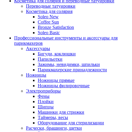
Косметика для солярия и переводные татуировки
Переводные татуировки
Косметика для солярия
Soleo New
Coffee Sun
Bronze Satisfaction
Soleo Basic
Профессиональные инструменты и аксессуары для
парикмахеров
Аксессуары
Бигуди, коклюшки
Папильотки
Зажимы, невидимки, шпильки
Парикмахерские принадлежности
Ножницы
Ножницы прямые
Ножницы филировочные
Электроприборы
Фены
Плойки
Щипцы
Машинки для стрижки
Таймеры, весы
Оборудование для стерилизации
Расчески, брашинги, щетки