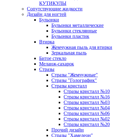
КУТИКУЛЫ
Сопутствующие жидкости
Дизайн для ногтей
Бульонки
Бульонки металлические
Бульонки стеклянные
Бульонки пластик
Втирка
Жемчужная пыль для втирки
Зеркальная пыль
Битое стекло
Меланж-сахарок
Стразы
Стразы "Жемчужные"
Стразы "Голографик"
Стразы кристалл
Стразы кристалл №10
Стразы кристалл №16
Стразы кристалл №03
Стразы кристалл №04
Стразы кристалл №06
Стразы кристалл №02
Стразы кристалл №20
Прочий дизайн
Стразы "Хамелеон"