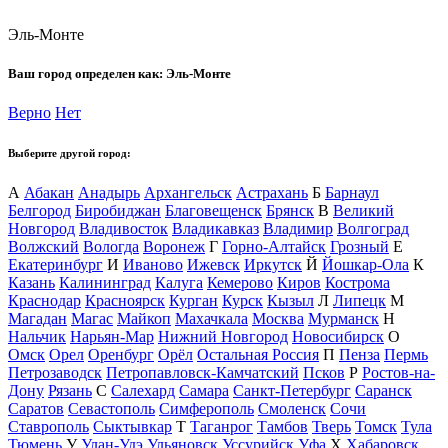
Эль-Монте
Ваш город определен как:
Эль-Монте
Верно
Нет
Выберите другой город:
А
Абакан
Анадырь
Архангельск
Астрахань
Б
Барнаул
Белгород
Биробиджан
Благовещенск
Брянск
В
Великий
Новгород
Владивосток
Владикавказ
Владимир
Волгоград
Волжский
Вологда
Воронеж
Г
Горно-Алтайск
Грозный
Е
Екатеринбург
И
Иваново
Ижевск
Иркутск
Й
Йошкар-Ола
К
Казань
Калининград
Калуга
Кемерово
Киров
Кострома
Краснодар
Красноярск
Курган
Курск
Кызыл
Л
Липецк
М
Магадан
Магас
Майкоп
Махачкала
Москва
Мурманск
Н
Нальчик
Нарьян-Мар
Нижний Новгород
Новосибирск
О
Омск
Орел
Оренбург
Орёл
Остальная Россия
П
Пенза
Пермь
Петрозаводск
Петропавловск-Камчатский
Псков
Р
Ростов-на-
Дону
Рязань
С
Салехард
Самара
Санкт-Петербург
Саранск
Саратов
Севастополь
Симферополь
Смоленск
Сочи
Ставрополь
Сыктывкар
Т
Таганрог
Тамбов
Тверь
Томск
Тула
Тюмень
У
Улан-Удэ
Ульяновск
Уссурийск
Уфа
Х
Хабаровск