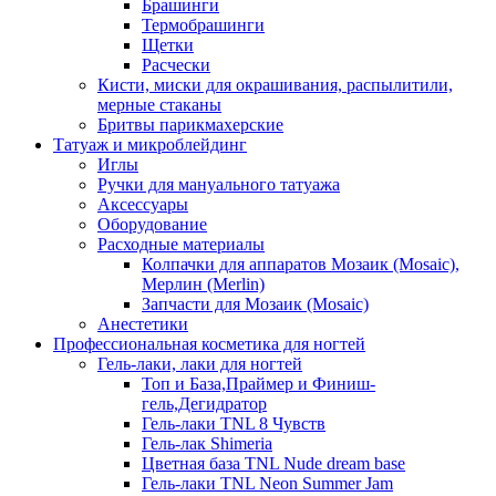
Брашинги
Термобрашинги
Щетки
Расчески
Кисти, миски для окрашивания, распылитили,
мерные стаканы
Бритвы парикмахерские
Татуаж и микроблейдинг
Иглы
Ручки для мануального татуажа
Аксессуары
Оборудование
Расходные материалы
Колпачки для аппаратов Мозаик (Mosaic),
Мерлин (Merlin)
Запчасти для Мозаик (Mosaic)
Анестетики
Профессиональная косметика для ногтей
Гель-лаки, лаки для ногтей
Топ и База,Праймер и Финиш-
гель,Дегидратор
Гель-лаки TNL 8 Чувств
Гель-лак Shimeria
Цветная база TNL Nude dream base
Гель-лаки TNL Neon Summer Jam