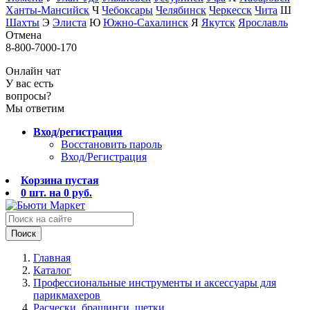
Ханты-Мансийск
Ч
Чебоксары
Челябинск
Черкесск
Чита
Ш
Шахты
Э
Элиста
Ю
Южно-Сахалинск
Я
Якутск
Ярославль
Отмена
8-800-7000-170
Онлайн чат
У вас есть
вопросы?
Мы ответим
Вход/регистрация
Восстановить пароль
Вход/Регистрация
Корзина пустая
0
шт. на
0
руб.
Поиск
Главная
Каталог
Профессиональные инструменты и аксессуары для
парикмахеров
Расчески, брашинги, щетки