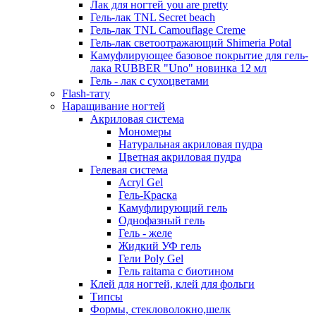
Лак для ногтей you are pretty
Гель-лак TNL Secret beach
Гель-лак TNL Camouflage Creme
Гель-лак светоотражающий Shimeria Potal
Камуфлирующее базовое покрытие для гель-
лака RUBBER "Uno" новинка 12 мл
Гель - лак с сухоцветами
Flash-тату
Наращивание ногтей
Акриловая система
Мономеры
Натуральная акриловая пудра
Цветная акриловая пудра
Гелевая система
Acryl Gel
Гель-Краска
Камуфлирующий гель
Однофазный гель
Гель - желе
Жидкий УФ гель
Гели Poly Gel
Гель raitama с биотином
Клей для ногтей, клей для фольги
Типсы
Формы, стекловолокно,шелк