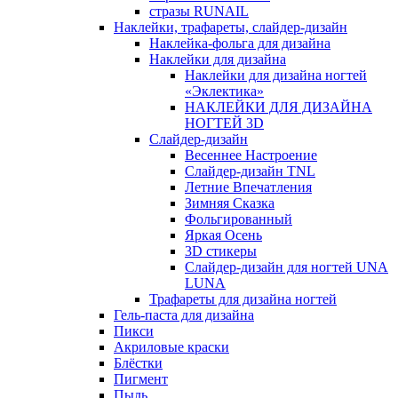
стразы RUNAIL
Наклейки, трафареты, слайдер-дизайн
Наклейка-фольга для дизайна
Наклейки для дизайна
Наклейки для дизайна ногтей
«Эклектика»
НАКЛЕЙКИ ДЛЯ ДИЗАЙНА
НОГТЕЙ 3D
Слайдер-дизайн
Весеннее Настроение
Слайдер-дизайн TNL
Летние Впечатления
Зимняя Сказка
Фольгированный
Яркая Осень
3D стикеры
Слайдер-дизайн для ногтей UNA
LUNA
Трафареты для дизайна ногтей
Гель-паста для дизайна
Пикси
Акриловые краски
Блёстки
Пигмент
Пыль