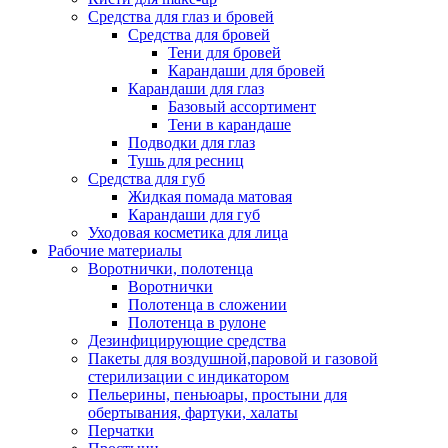
Средства для глаз и бровей
Средства для бровей
Тени для бровей
Карандаши для бровей
Карандаши для глаз
Базовый ассортимент
Тени в карандаше
Подводки для глаз
Тушь для ресниц
Средства для губ
Жидкая помада матовая
Карандаши для губ
Уходовая косметика для лица
Рабочие материалы
Воротнички, полотенца
Воротнички
Полотенца в сложении
Полотенца в рулоне
Дезинфицирующие средства
Пакеты для воздушной,паровой и газовой
стерилизации с индикатором
Пельерины, пеньюары, простыни для
обертывания, фартуки, халаты
Перчатки