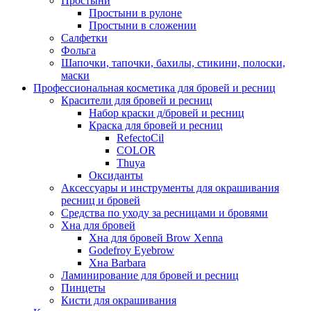
Простыни
Простыни в рулоне
Простыни в сложении
Салфетки
Фольга
Шапочки, тапочки, бахилы, стикини, полоски,
маски
Профессиональная косметика для бровей и ресниц
Красители для бровей и ресниц
Набор краски д/бровей и ресниц
Краска для бровей и ресниц
RefectoCil
COLOR
Thuya
Оксиданты
Аксессуары и инструменты для окрашивания
ресниц и бровей
Средства по уходу за ресницами и бровями
Хна для бровей
Хна для бровей Brow Xenna
Godefroy Eyebrow
Хна Barbara
Ламинирование для бровей и ресниц
Пинцеты
Кисти для окрашивания