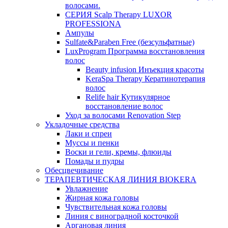
волосами.
СЕРИЯ Scalp Therapy LUXOR
PROFESSIONA
Ампулы
Sulfate&Paraben Free (безсульфатные)
LuxProgram Программа восстановления
волос
Beauty infusion Инъекция красоты
KeraSpa Therapy Кератинотерапия
волос
Relife hair Кутикулярное
восстановление волос
Уход за волосами Renovation Step
Укладочные средства
Лаки и спреи
Муссы и пенки
Воски и гели, кремы, флюиды
Помады и пудры
Обесцвечивание
ТЕРАПЕВТИЧЕСКАЯ ЛИНИЯ BIOKERA
Увлажнение
Жирная кожа головы
Чувствительная кожа головы
Линия c виноградной косточкой
Аргановая линия