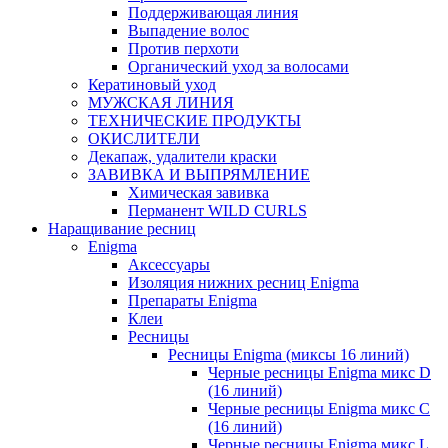
Поддерживающая линия
Выпадение волос
Против перхоти
Органический уход за волосами
Кератиновый уход
МУЖСКАЯ ЛИНИЯ
ТЕХНИЧЕСКИЕ ПРОДУКТЫ
ОКИСЛИТЕЛИ
Декапаж, удалители краски
ЗАВИВКА И ВЫПРЯМЛЕНИЕ
Химическая завивка
Перманент WILD CURLS
Наращивание ресниц
Enigma
Аксессуары
Изоляция нижних ресниц Enigma
Препараты Enigma
Клеи
Ресницы
Ресницы Enigma (миксы 16 линий)
Черные ресницы Enigma микс D
(16 линий)
Черные ресницы Enigma микс C
(16 линий)
Черные ресницы Enigma микс L