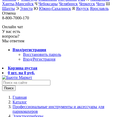
Ханты-Мансийск
Ч
Чебоксары
Челябинск
Черкесск
Чита
Ш
Шахты
Э
Элиста
Ю
Южно-Сахалинск
Я
Якутск
Ярославль
Отмена
8-800-7000-170
Онлайн чат
У вас есть
вопросы?
Мы ответим
Вход/регистрация
Восстановить пароль
Вход/Регистрация
Корзина пустая
0
шт. на
0
руб.
Поиск
Главная
Каталог
Профессиональные инструменты и аксессуары для
парикмахеров
Электроприборы