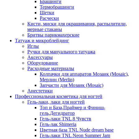
Брашинги
Термобрашинги
Щетки
Расчески
Кисти, миски для окрашивания, распылитили,
мерные стаканы
Бритвы парикмахерские
Татуаж и микроблейдинг
Иглы
Ручки для мануального татуажа
Аксессуары
Оборудование
Расходные материалы
Колпачки для аппаратов Мозаик (Mosaic),
Мерлин (Merlin)
Запчасти для Мозаик (Mosaic)
Анестетики
Профессиональная косметика для ногтей
Гель-лаки, лаки для ногтей
Топ и База,Праймер и Финиш-
гель,Дегидратор
Гель-лаки TNL 8 Чувств
Гель-лак Shimeria
Цветная база TNL Nude dream base
Гель-лаки TNL Neon Summer Jam