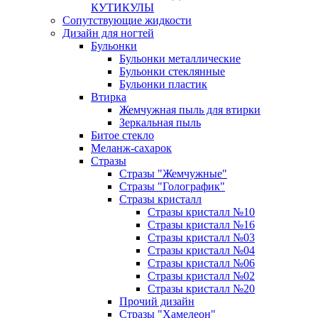
КУТИКУЛЫ
Сопутствующие жидкости
Дизайн для ногтей
Бульонки
Бульонки металлические
Бульонки стеклянные
Бульонки пластик
Втирка
Жемчужная пыль для втирки
Зеркальная пыль
Битое стекло
Меланж-сахарок
Стразы
Стразы "Жемчужные"
Стразы "Голографик"
Стразы кристалл
Стразы кристалл №10
Стразы кристалл №16
Стразы кристалл №03
Стразы кристалл №04
Стразы кристалл №06
Стразы кристалл №02
Стразы кристалл №20
Прочий дизайн
Стразы "Хамелеон"