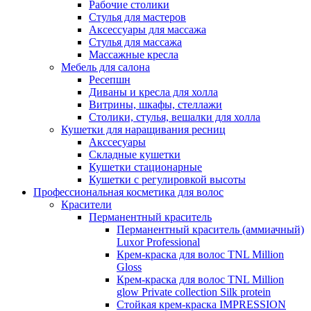
Рабочие столики
Стулья для мастеров
Аксессуары для массажа
Стулья для массажа
Массажные кресла
Мебель для салона
Ресепшн
Диваны и кресла для холла
Витрины, шкафы, стеллажи
Столики, стулья, вешалки для холла
Кушетки для наращивания ресниц
Акссесуары
Складные кушетки
Кушетки стационарные
Кушетки с регулировкой высоты
Профессиональная косметика для волос
Красители
Перманентный краситель
Перманентный краситель (аммиачный)
Luxor Professional
Крем-краска для волос TNL Million
Gloss
Крем-краска для волос TNL Million
glow Private collection Silk protein
Стойкая крем-краска IMPRESSION