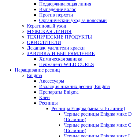
Поддерживающая линия
Выпадение волос
Против перхоти
Органический уход за волосами
Кератиновый уход
МУЖСКАЯ ЛИНИЯ
ТЕХНИЧЕСКИЕ ПРОДУКТЫ
ОКИСЛИТЕЛИ
Декапаж, удалители краски
ЗАВИВКА И ВЫПРЯМЛЕНИЕ
Химическая завивка
Перманент WILD CURLS
Наращивание ресниц
Enigma
Аксессуары
Изоляция нижних ресниц Enigma
Препараты Enigma
Клеи
Ресницы
Ресницы Enigma (миксы 16 линий)
Черные ресницы Enigma микс D
(16 линий)
Черные ресницы Enigma микс C
(16 линий)
Черные ресницы Enigma микс L