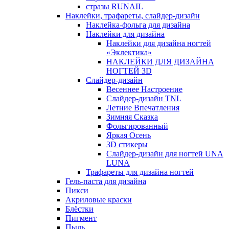
стразы RUNAIL
Наклейки, трафареты, слайдер-дизайн
Наклейка-фольга для дизайна
Наклейки для дизайна
Наклейки для дизайна ногтей
«Эклектика»
НАКЛЕЙКИ ДЛЯ ДИЗАЙНА
НОГТЕЙ 3D
Слайдер-дизайн
Весеннее Настроение
Слайдер-дизайн TNL
Летние Впечатления
Зимняя Сказка
Фольгированный
Яркая Осень
3D стикеры
Слайдер-дизайн для ногтей UNA
LUNA
Трафареты для дизайна ногтей
Гель-паста для дизайна
Пикси
Акриловые краски
Блёстки
Пигмент
Пыль