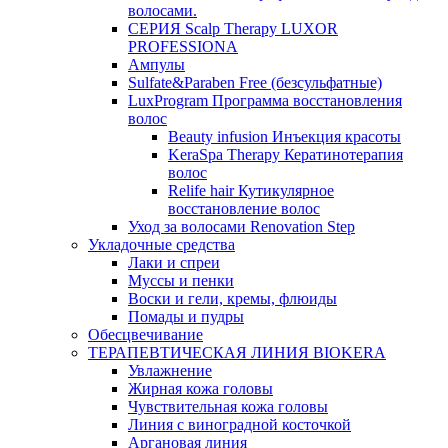
волосами.
СЕРИЯ Scalp Therapy LUXOR
PROFESSIONA
Ампулы
Sulfate&Paraben Free (безсульфатные)
LuxProgram Программа восстановления
волос
Beauty infusion Инъекция красоты
KeraSpa Therapy Кератинотерапия
волос
Relife hair Кутикулярное
восстановление волос
Уход за волосами Renovation Step
Укладочные средства
Лаки и спреи
Муссы и пенки
Воски и гели, кремы, флюиды
Помады и пудры
Обесцвечивание
ТЕРАПЕВТИЧЕСКАЯ ЛИНИЯ BIOKERA
Увлажнение
Жирная кожа головы
Чувствительная кожа головы
Линия c виноградной косточкой
Аргановая линия