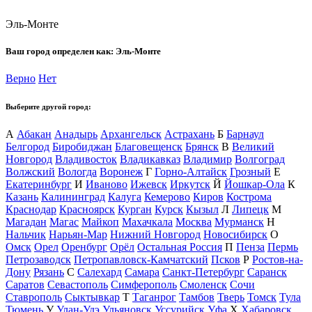
Эль-Монте
Ваш город определен как:
Эль-Монте
Верно
Нет
Выберите другой город:
А
Абакан
Анадырь
Архангельск
Астрахань
Б
Барнаул
Белгород
Биробиджан
Благовещенск
Брянск
В
Великий
Новгород
Владивосток
Владикавказ
Владимир
Волгоград
Волжский
Вологда
Воронеж
Г
Горно-Алтайск
Грозный
Е
Екатеринбург
И
Иваново
Ижевск
Иркутск
Й
Йошкар-Ола
К
Казань
Калининград
Калуга
Кемерово
Киров
Кострома
Краснодар
Красноярск
Курган
Курск
Кызыл
Л
Липецк
М
Магадан
Магас
Майкоп
Махачкала
Москва
Мурманск
Н
Нальчик
Нарьян-Мар
Нижний Новгород
Новосибирск
О
Омск
Орел
Оренбург
Орёл
Остальная Россия
П
Пенза
Пермь
Петрозаводск
Петропавловск-Камчатский
Псков
Р
Ростов-на-
Дону
Рязань
С
Салехард
Самара
Санкт-Петербург
Саранск
Саратов
Севастополь
Симферополь
Смоленск
Сочи
Ставрополь
Сыктывкар
Т
Таганрог
Тамбов
Тверь
Томск
Тула
Тюмень
У
Улан-Удэ
Ульяновск
Уссурийск
Уфа
Х
Хабаровск