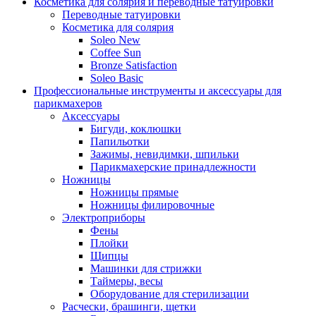
Косметика для солярия и переводные татуировки
Переводные татуировки
Косметика для солярия
Soleo New
Coffee Sun
Bronze Satisfaction
Soleo Basic
Профессиональные инструменты и аксессуары для
парикмахеров
Аксессуары
Бигуди, коклюшки
Папильотки
Зажимы, невидимки, шпильки
Парикмахерские принадлежности
Ножницы
Ножницы прямые
Ножницы филировочные
Электроприборы
Фены
Плойки
Щипцы
Машинки для стрижки
Таймеры, весы
Оборудование для стерилизации
Расчески, брашинги, щетки