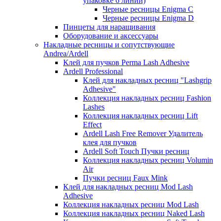
упаковке 6 линий)
Черные ресницы Enigma C
Черные ресницы Enigma D
Пинцеты для наращивания
Оборудование и аксессуары
Накладные ресницы и сопутствующие
Andrea/Ardell
Клей для пучков Perma Lash Adhesive
Ardell Professional
Клей для накладных ресниц "Lashgrip
Adhesive"
Коллекция накладных ресниц Fashion
Lashes
Коллекция накладных ресниц Lift
Effect
Ardell Lash Free Remover Удалитель
клея для пучков
Ardell Soft Touch Пучки ресниц
Коллекция накладных ресниц Volumin
Air
Пучки ресниц Faux Mink
Клей для накладных ресниц Mod Lash
Adhesive
Коллекция накладных ресниц Mod Lash
Коллекция накладных ресниц Naked Lash