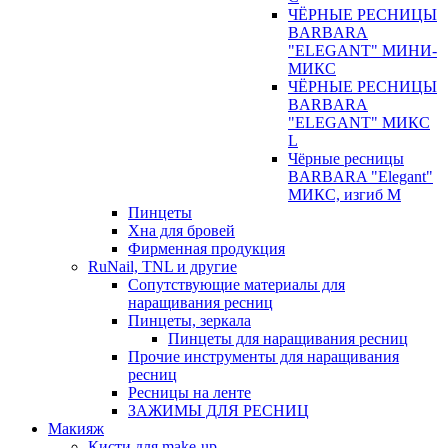
ЧЁРНЫЕ РЕСНИЦЫ
BARBARA
"ELEGANT" МИНИ-
МИКС
ЧЁРНЫЕ РЕСНИЦЫ
BARBARA
"ELEGANT" МИКС
L
Чёрные ресницы
BARBARA "Elegant"
МИКС, изгиб М
Пинцеты
Хна для бровей
Фирменная продукция
RuNail, TNL и другие
Сопутствующие материалы для
наращивания ресниц
Пинцеты, зеркала
Пинцеты для наращивания ресниц
Прочие инструменты для наращивания
ресниц
Ресницы на ленте
ЗАЖИМЫ ДЛЯ РЕСНИЦ
Макияж
Кисти для make-up