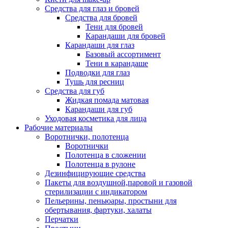
Средства для глаз и бровей
Средства для бровей
Тени для бровей
Карандаши для бровей
Карандаши для глаз
Базовый ассортимент
Тени в карандаше
Подводки для глаз
Тушь для ресниц
Средства для губ
Жидкая помада матовая
Карандаши для губ
Уходовая косметика для лица
Рабочие материалы
Воротнички, полотенца
Воротнички
Полотенца в сложении
Полотенца в рулоне
Дезинфицирующие средства
Пакеты для воздушной,паровой и газовой
стерилизации с индикатором
Пельерины, пеньюары, простыни для
обертывания, фартуки, халаты
Перчатки