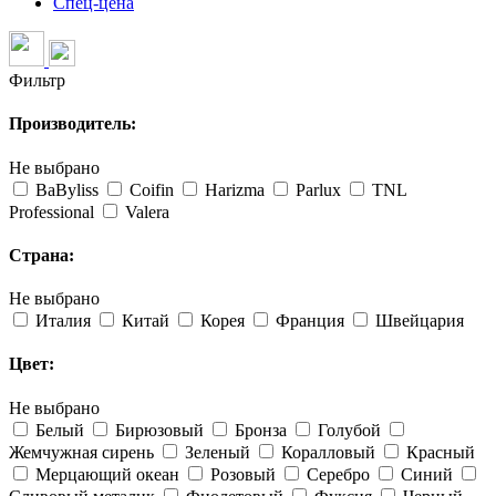
Спец-цена
Фильтр
Производитель:
Не выбрано
BaByliss
Coifin
Harizma
Parlux
TNL
Professional
Valera
Страна:
Не выбрано
Италия
Китай
Корея
Франция
Швейцария
Цвет:
Не выбрано
Белый
Бирюзовый
Бронза
Голубой
Жемчужная сирень
Зеленый
Коралловый
Красный
Мерцающий океан
Розовый
Серебро
Синий