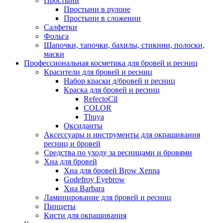
Простыни
Простыни в рулоне
Простыни в сложении
Салфетки
Фольга
Шапочки, тапочки, бахилы, стикини, полоски,
маски
Профессиональная косметика для бровей и ресниц
Красители для бровей и ресниц
Набор краски д/бровей и ресниц
Краска для бровей и ресниц
RefectoCil
COLOR
Thuya
Оксиданты
Аксессуары и инструменты для окрашивания
ресниц и бровей
Средства по уходу за ресницами и бровями
Хна для бровей
Хна для бровей Brow Xenna
Godefroy Eyebrow
Хна Barbara
Ламинирование для бровей и ресниц
Пинцеты
Кисти для окрашивания