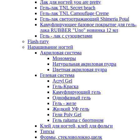
Лак для ногтей you are pretty
Гель-лак TNL Secret beach
Гель-лак TNL Camouflage Creme
Гель-лак светоотражающий Shimeria Potal
Камуфлирующее базовое покрытие для гель-
лака RUBBER "Uno" новинка 12 мл
Гель - лак с сухоцветами
Flash-тату
Наращивание ногтей
Акриловая система
Мономеры
Натуральная акриловая пудра
Цветная акриловая пудра
Гелевая система
Acryl Gel
Гель-Краска
Камуфлирующий гель
Однофазный гель
Гель - желе
Жидкий УФ гель
Гели Poly Gel
Гель raitama с биотином
Клей для ногтей, клей для фольги
Типсы
Формы, стекловолокно,шелк