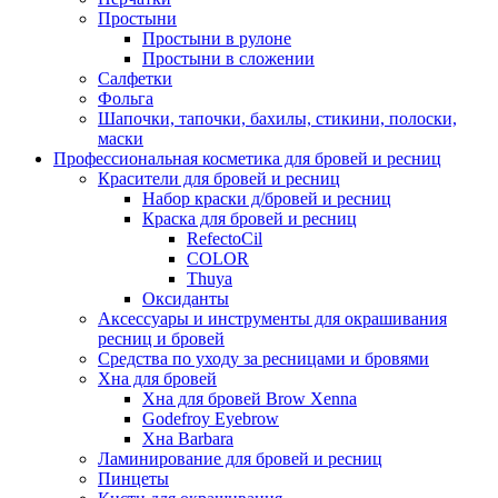
Простыни
Простыни в рулоне
Простыни в сложении
Салфетки
Фольга
Шапочки, тапочки, бахилы, стикини, полоски,
маски
Профессиональная косметика для бровей и ресниц
Красители для бровей и ресниц
Набор краски д/бровей и ресниц
Краска для бровей и ресниц
RefectoCil
COLOR
Thuya
Оксиданты
Аксессуары и инструменты для окрашивания
ресниц и бровей
Средства по уходу за ресницами и бровями
Хна для бровей
Хна для бровей Brow Xenna
Godefroy Eyebrow
Хна Barbara
Ламинирование для бровей и ресниц
Пинцеты