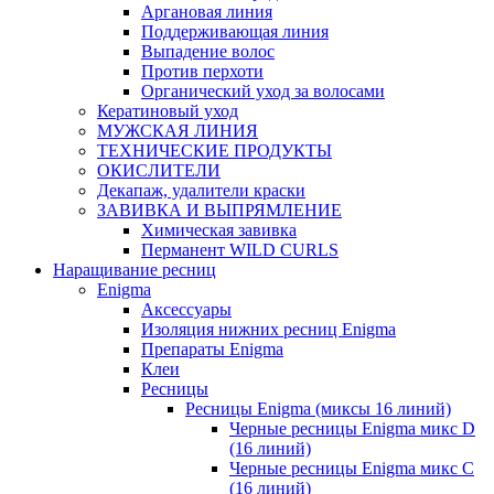
Аргановая линия
Поддерживающая линия
Выпадение волос
Против перхоти
Органический уход за волосами
Кератиновый уход
МУЖСКАЯ ЛИНИЯ
ТЕХНИЧЕСКИЕ ПРОДУКТЫ
ОКИСЛИТЕЛИ
Декапаж, удалители краски
ЗАВИВКА И ВЫПРЯМЛЕНИЕ
Химическая завивка
Перманент WILD CURLS
Наращивание ресниц
Enigma
Аксессуары
Изоляция нижних ресниц Enigma
Препараты Enigma
Клеи
Ресницы
Ресницы Enigma (миксы 16 линий)
Черные ресницы Enigma микс D
(16 линий)
Черные ресницы Enigma микс C
(16 линий)