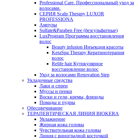
Professional Care. Профессиональный уход за
волосами.
СЕРИЯ Scalp Therapy LUXOR
PROFESSIONA
Ампулы
Sulfate&Paraben Free (безсульфатные)
LuxProgram Программа восстановления
волос
Beauty infusion Инъекция красоты
KeraSpa Therapy Кератинотерапия
волос
Relife hair Кутикулярное
восстановление волос
Уход за волосами Renovation Step
Укладочные средства
Лаки и спреи
Муссы и пенки
Воски и гели, кремы, флюиды
Помады и пудры
Обесцвечивание
ТЕРАПЕВТИЧЕСКАЯ ЛИНИЯ BIOKERA
Увлажнение
Жирная кожа головы
Чувствительная кожа головы
Линия c виноградной косточкой