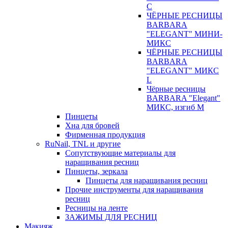
С
ЧЁРНЫЕ РЕСНИЦЫ
BARBARA
"ELEGANT" МИНИ-
МИКС
ЧЁРНЫЕ РЕСНИЦЫ
BARBARA
"ELEGANT" МИКС
L
Чёрные ресницы
BARBARA "Elegant"
МИКС, изгиб М
Пинцеты
Хна для бровей
Фирменная продукция
RuNail, TNL и другие
Сопутствующие материалы для
наращивания ресниц
Пинцеты, зеркала
Пинцеты для наращивания ресниц
Прочие инструменты для наращивания
ресниц
Ресницы на ленте
ЗАЖИМЫ ДЛЯ РЕСНИЦ
Макияж