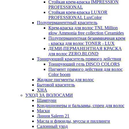
Стойкая крем-краска IMPRESSION
PROFESSIONAL
Стойкая крем-краска LUXOR
PROFESSIONAL LuxColor
Полуперманентный краситель
Крем-краска для волос TNL Million
glow Ammonia free collection Ceramides
Полуперманентная безаммиачная крем
- краска для волос TONER - LUX
ДЕМИ-ПЕРМАНЕНТНАЯ КРАСКА
для волос ZERO.BLOND
Тонирующий краситель прямого действия
Тонирующий гель DISCO COLORS
Пигмент прямого действия для волос
Color boom
Жидкие пигменты для волос
Бытовой краситель
ХНА
УХОД ЗА ВОЛОСАМИ
Шампуни
Кондиционеры и бальзамы, спреи для волос
Маски
Линия Salerm 21
Масла и флюиды, муссы и пиллинги
Салонный уход