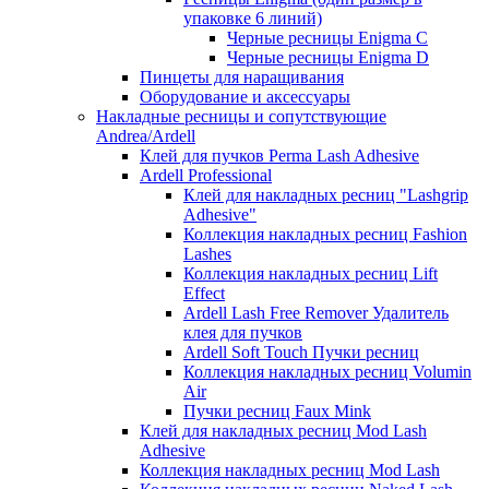
упаковке 6 линий)
Черные ресницы Enigma C
Черные ресницы Enigma D
Пинцеты для наращивания
Оборудование и аксессуары
Накладные ресницы и сопутствующие
Andrea/Ardell
Клей для пучков Perma Lash Adhesive
Ardell Professional
Клей для накладных ресниц "Lashgrip
Adhesive"
Коллекция накладных ресниц Fashion
Lashes
Коллекция накладных ресниц Lift
Effect
Ardell Lash Free Remover Удалитель
клея для пучков
Ardell Soft Touch Пучки ресниц
Коллекция накладных ресниц Volumin
Air
Пучки ресниц Faux Mink
Клей для накладных ресниц Mod Lash
Adhesive
Коллекция накладных ресниц Mod Lash