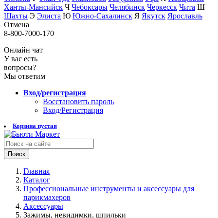
Ханты-Мансийск
Ч
Чебоксары
Челябинск
Черкесск
Чита
Ш
Шахты
Э
Элиста
Ю
Южно-Сахалинск
Я
Якутск
Ярославль
Отмена
8-800-7000-170
Онлайн чат
У вас есть
вопросы?
Мы ответим
Вход/регистрация
Восстановить пароль
Вход/Регистрация
Корзина пустая
Поиск
Главная
Каталог
Профессиональные инструменты и аксессуары для
парикмахеров
Аксессуары
Зажимы, невидимки, шпильки