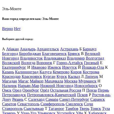
Эль-Монте
Ваш город определен как:
Эль-Монте
Верно
Нет
Выберите другой город:
А
Абакан
Анадырь
Архангельск
Астрахань
Б
Барнаул
Белгород
Биробиджан
Благовещенск
Брянск
В
Великий
Новгород
Владивосток
Владикавказ
Владимир
Волгоград
Волжский
Вологда
Воронеж
Г
Горно-Алтайск
Грозный
Е
Екатеринбург
И
Иваново
Ижевск
Иркутск
Й
Йошкар-Ола
К
Казань
Калининград
Калуга
Кемерово
Киров
Кострома
Краснодар
Красноярск
Курган
Курск
Кызыл
Л
Липецк
М
Магадан
Магас
Майкоп
Махачкала
Москва
Мурманск
Н
Нальчик
Нарьян-Мар
Нижний Новгород
Новосибирск
О
Омск
Орел
Оренбург
Орёл
Остальная Россия
П
Пенза
Пермь
Петрозаводск
Петропавловск-Камчатский
Псков
Р
Ростов-на-
Дону
Рязань
С
Салехард
Самара
Санкт-Петербург
Саранск
Саратов
Севастополь
Симферополь
Смоленск
Сочи
Ставрополь
Сыктывкар
Т
Таганрог
Тамбов
Тверь
Томск
Тула
Тюмень
У
Улан-Удэ
Ульяновск
Уссурийск
Уфа
Х
Хабаровск