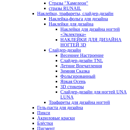
Стразы "Хамелеон"
стразы RUNAIL
Наклейки, трафареты, слайдер-дизайн
Наклейка-фольга для дизайна
Наклейки для дизайна
Наклейки для дизайна ногтей
«Эклектика»
НАКЛЕЙКИ ДЛЯ ДИЗАЙНА
НОГТЕЙ 3D
Слайдер-дизайн
Весеннее Настроение
Слайдер-дизайн TNL
Летние Впечатления
Зимняя Сказка
Фольгированный
Яркая Осень
3D стикеры
Слайдер-дизайн для ногтей UNA
LUNA
Трафареты для дизайна ногтей
Гель-паста для дизайна
Пикси
Акриловые краски
Блёстки
Пигмент