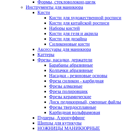
Формы, стекловолокно,шелк
Инструменты для маникюра
Кисти
Кисти для художественной росписи
Кисти для китайской росписи
Наборы кистей
Кисти для геля и акрила
Кисти для дизайна
Силиконовые кисти
Аксессуары для маникюра
Каттеры
Фрезы, насадки, держатели
Барабаны абразивные
Колпачки абразивные
Насадки - резиновые основы
Фреза силикон - карбидная
Фрезы алмазные
Фреза полировщик
Фрезы керамические
Диск педикюрный, сменные файлы
Фрезы твердосплавные
Карбидная вольфрамовая
Пушеры, Аэропуффинг
Щипцы для кутикулы
НОЖНИЦЫ МАНИКЮРНЫЕ