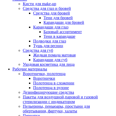
Кисти для make-up
Средства для глаз и бровей
Средства для бровей
Тени для бровей
Карандаши для бровей
Карандаши для глаз
Базовый ассортимент
Тени в карандаше
Подводки для глаз
Тушь для ресниц
Средства для губ
Жидкая помада матовая
Карандаши для губ
Уходовая косметика для лица
Рабочие материалы
Воротнички, полотенца
Воротнички
Полотенца в сложении
Полотенца в рулоне
Дезинфицирующие средства
Пакеты для воздушной,паровой и газовой
стерилизации с индикатором
Пельерины, пеньюары, простыни для
обертывания, фартуки, халаты
Перчатки