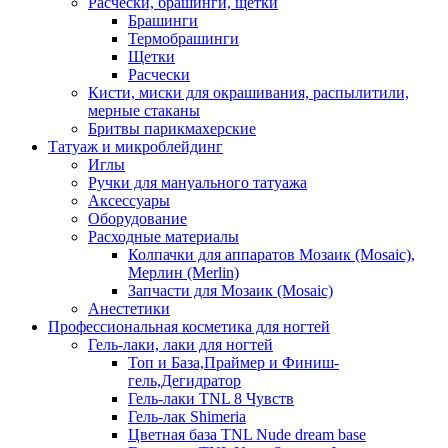
Расчески, брашинги, щетки
Брашинги
Термобрашинги
Щетки
Расчески
Кисти, миски для окрашивания, распылитили,
мерные стаканы
Бритвы парикмахерские
Татуаж и микроблейдинг
Иглы
Ручки для мануального татуажа
Аксессуары
Оборудование
Расходные материалы
Колпачки для аппаратов Мозаик (Mosaic),
Мерлин (Merlin)
Запчасти для Мозаик (Mosaic)
Анестетики
Профессиональная косметика для ногтей
Гель-лаки, лаки для ногтей
Топ и База,Праймер и Финиш-
гель,Дегидратор
Гель-лаки TNL 8 Чувств
Гель-лак Shimeria
Цветная база TNL Nude dream base