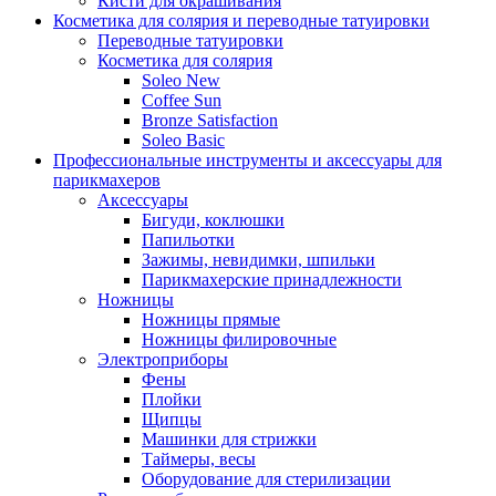
Кисти для окрашивания
Косметика для солярия и переводные татуировки
Переводные татуировки
Косметика для солярия
Soleo New
Coffee Sun
Bronze Satisfaction
Soleo Basic
Профессиональные инструменты и аксессуары для
парикмахеров
Аксессуары
Бигуди, коклюшки
Папильотки
Зажимы, невидимки, шпильки
Парикмахерские принадлежности
Ножницы
Ножницы прямые
Ножницы филировочные
Электроприборы
Фены
Плойки
Щипцы
Машинки для стрижки
Таймеры, весы
Оборудование для стерилизации