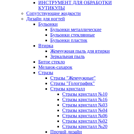
ИНСТРУМЕНТ ДЛЯ ОБРАБОТКИ
КУТИКУЛЫ
Сопутствующие жидкости
Дизайн для ногтей
Бульонки
Бульонки металлические
Бульонки стеклянные
Бульонки пластик
Втирка
Жемчужная пыль для втирки
Зеркальная пыль
Битое стекло
Меланж-сахарок
Стразы
Стразы "Жемчужные"
Стразы "Голографик"
Стразы кристалл
Стразы кристалл №10
Стразы кристалл №16
Стразы кристалл №03
Стразы кристалл №04
Стразы кристалл №06
Стразы кристалл №02
Стразы кристалл №20
Прочий дизайн