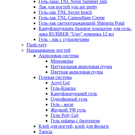
Гель-лаки TNL Neon Summer Jam
Лак для ногтей you are pretty
Гель-лак TNL Secret beach
Гель-лак TNL Camouflage Creme
Гель-лак светоотражающий Shimeria Potal
Камуфлирующее базовое покрытие для гель-
лака RUBBER "Uno" новинка 12 мл
Гель - лак с сухоцветами
Flash-тату
Наращивание ногтей
Акриловая система
Мономеры
Натуральная акриловая пудра
Цветная акриловая пудра
Гелевая система
Acryl Gel
Гель-Краска
Камуфлирующий гель
Однофазный гель
Гель - желе
Жидкий УФ гель
Гели Poly Gel
Гель raitama с биотином
Клей для ногтей, клей для фольги
Типсы