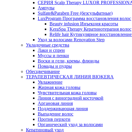
СЕРИЯ Scalp Therapy LUXOR PROFESSION
Ампулы
Sulfate&Paraben Free (безсульфатные)
LuxProgram Программа восстановления волос
Beauty infusion Инъекция красоты
KeraSpa Therapy Кератинотерапия волос
Relife hair Кутикулярное восстановление
Уход за волосами Renovation Step
Укладочные средства
Лаки и спреи
Муссы и пенки
Воски и гели, кремы, флюиды
Помады и пудры
Обесцвечивание
ТЕРАПЕВТИЧЕСКАЯ ЛИНИЯ BIOKERA
Увлажнение
Жирная кожа головы
Чувствительная кожа головы
Линия c виноградной косточкой
Аргановая линия
Поддерживающая линия
Выпадение волос
Против перхоти
Органический уход за волосами
Кератиновый уход