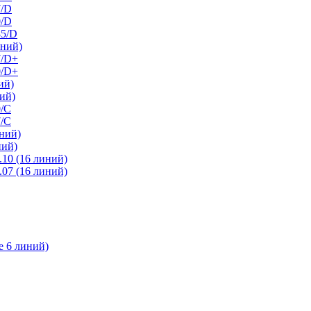
7/D
0/D
85/D
иний)
7/D+
0/D+
ий)
ий)
0/C
7/С
ний)
ний)
10 (16 линий)
07 (16 линий)
е 6 линий)
l