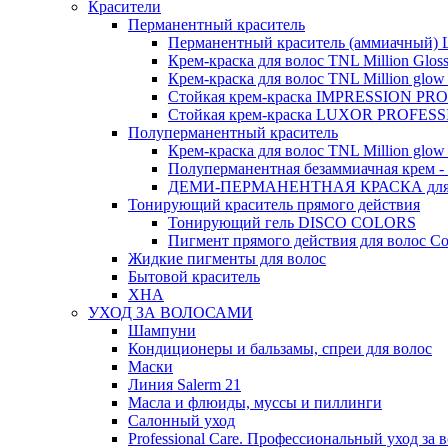
Красители
Перманентный краситель
Перманентный краситель (аммиачный) Lu
Крем-краска для волос TNL Million Glos
Крем-краска для волос TNL Million glow Pr
Стойкая крем-краска IMPRESSION P
Стойкая крем-краска LUXOR PROFESS
Полуперманентный краситель
Крем-краска для волос TNL Million glow 
Полуперманентная безаммиачная крем -
ДЕМИ-ПЕРМАНЕНТНАЯ КРАСКА для 
Тонирующий краситель прямого действия
Тонирующий гель DISCO COLORS
Пигмент прямого действия для волос Co
Жидкие пигменты для волос
Бытовой краситель
ХНА
УХОД ЗА ВОЛОСАМИ
Шампуни
Кондиционеры и бальзамы, спреи для волос
Маски
Линия Salerm 21
Масла и флюиды, муссы и пиллинги
Салонный уход
Professional Care. Профессиональный уход за 