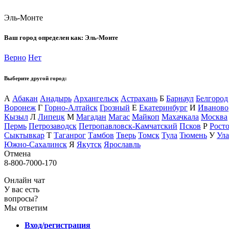
Эль-Монте
Ваш город определен как:
Эль-Монте
Верно
Нет
Выберите другой город:
А
Абакан
Анадырь
Архангельск
Астрахань
Б
Барнаул
Белгород
Воронеж
Г
Горно-Алтайск
Грозный
Е
Екатеринбург
И
Иваново
Кызыл
Л
Липецк
М
Магадан
Магас
Майкоп
Махачкала
Москва
Пермь
Петрозаводск
Петропавловск-Камчатский
Псков
Р
Рост
Сыктывкар
Т
Таганрог
Тамбов
Тверь
Томск
Тула
Тюмень
У
Ула
Южно-Сахалинск
Я
Якутск
Ярославль
Отмена
8-800-7000-170
Онлайн чат
У вас есть
вопросы?
Мы ответим
Вход/регистрация