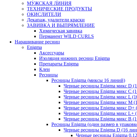
МУЖСКАЯ ЛИНИЯ
ТЕХНИЧЕСКИЕ ПРОДУКТЫ
ОКИСЛИТЕЛИ
Декапаж, удалители краски
ЗАВИВКА И ВЫПРЯМЛЕНИЕ
Химическая завивка
Перманент WILD CURLS
Наращивание ресниц
Enigma
Аксессуары
Изоляция нижних ресниц Enigma
Препараты Enigma
Клеи
Ресницы
Ресницы Enigma (миксы 16 линий)
Черные ресницы Enigma микс D (1
Черные ресницы Enigma микс C (1
Черные ресницы Enigma микс L (1
Черные ресницы Enigma микс M (
Черные ресницы Enigma микс D+ 
Черные ресницы Enigma микс L+ (
Черные ресницы Enigma микс В (1
Ресницы Enigma (один размер в упаковк
Черные ресницы Enigma D (16 лин
Черные ресницы Enigma 0,1