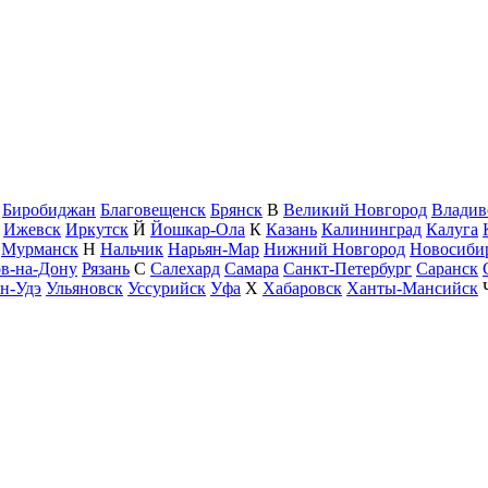
Биробиджан
Благовещенск
Брянск
В
Великий Новгород
Владив
Ижевск
Иркутск
Й
Йошкар-Ола
К
Казань
Калининград
Калуга
Мурманск
Н
Нальчик
Нарьян-Мар
Нижний Новгород
Новосиби
ов-на-Дону
Рязань
С
Салехард
Самара
Санкт-Петербург
Саранск
н-Удэ
Ульяновск
Уссурийск
Уфа
Х
Хабаровск
Ханты-Мансийск