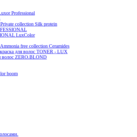
xor Professional
s
ivate collection Silk protein
ROFESSIONAL
IONAL LuxColor
Ammonia free collection Ceramides
 краска для волос TONER - LUX
волос ZERO.BLOND
lor boom
волосами.