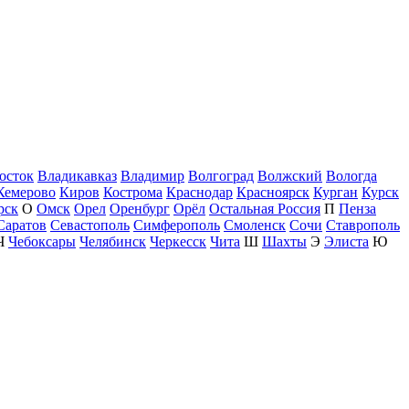
осток
Владикавказ
Владимир
Волгоград
Волжский
Вологда
Кемерово
Киров
Кострома
Краснодар
Красноярск
Курган
Курск
рск
О
Омск
Орел
Оренбург
Орёл
Остальная Россия
П
Пенза
Саратов
Севастополь
Симферополь
Смоленск
Сочи
Ставрополь
Ч
Чебоксары
Челябинск
Черкесск
Чита
Ш
Шахты
Э
Элиста
Ю