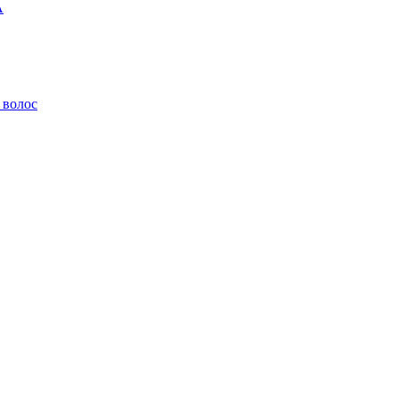
A
 волос