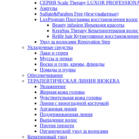
СЕРИЯ Scalp Therapy LUXOR PROFESSION
Ампулы
Sulfate&Paraben Free (безсульфатные)
LuxProgram Программа восстановления волос
Beauty infusion Инъекция красоты
KeraSpa Therapy Кератинотерапия волос
Relife hair Кутикулярное восстановление
Уход за волосами Renovation Step
Укладочные средства
Лаки и спреи
Муссы и пенки
Воски и гели, кремы, флюиды
Помады и пудры
Обесцвечивание
ТЕРАПЕВТИЧЕСКАЯ ЛИНИЯ BIOKERA
Увлажнение
Жирная кожа головы
Чувствительная кожа головы
Линия c виноградной косточкой
Аргановая линия
Поддерживающая линия
Выпадение волос
Против перхоти
Органический уход за волосами
Кератиновый уход