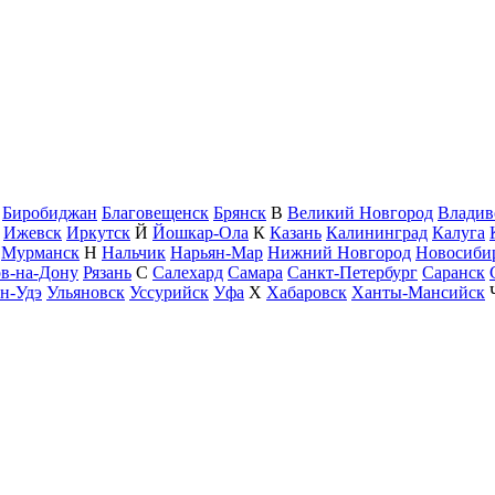
Биробиджан
Благовещенск
Брянск
В
Великий Новгород
Владив
Ижевск
Иркутск
Й
Йошкар-Ола
К
Казань
Калининград
Калуга
Мурманск
Н
Нальчик
Нарьян-Мар
Нижний Новгород
Новосиби
ов-на-Дону
Рязань
С
Салехард
Самара
Санкт-Петербург
Саранск
н-Удэ
Ульяновск
Уссурийск
Уфа
Х
Хабаровск
Ханты-Мансийск