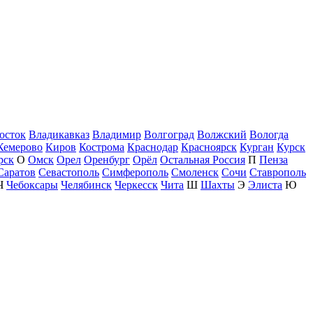
осток
Владикавказ
Владимир
Волгоград
Волжский
Вологда
Кемерово
Киров
Кострома
Краснодар
Красноярск
Курган
Курск
рск
О
Омск
Орел
Оренбург
Орёл
Остальная Россия
П
Пенза
Саратов
Севастополь
Симферополь
Смоленск
Сочи
Ставрополь
Ч
Чебоксары
Челябинск
Черкесск
Чита
Ш
Шахты
Э
Элиста
Ю