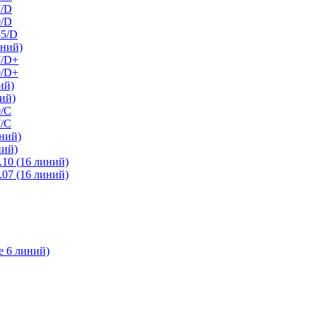
7/D
0/D
85/D
иний)
7/D+
0/D+
ий)
ий)
0/C
7/С
ний)
ний)
10 (16 линий)
07 (16 линий)
е 6 линий)
l