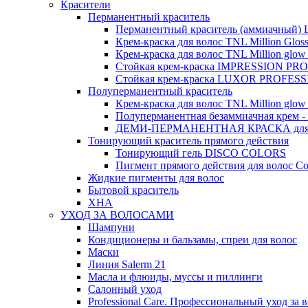
Красители
Перманентный краситель
Перманентный краситель (аммиачный) Lu
Крем-краска для волос TNL Million Glos
Крем-краска для волос TNL Million glow Pr
Стойкая крем-краска IMPRESSION P
Стойкая крем-краска LUXOR PROFESS
Полуперманентный краситель
Крем-краска для волос TNL Million glow 
Полуперманентная безаммиачная крем -
ДЕМИ-ПЕРМАНЕНТНАЯ КРАСКА для 
Тонирующий краситель прямого действия
Тонирующий гель DISCO COLORS
Пигмент прямого действия для волос Co
Жидкие пигменты для волос
Бытовой краситель
ХНА
УХОД ЗА ВОЛОСАМИ
Шампуни
Кондиционеры и бальзамы, спреи для волос
Маски
Линия Salerm 21
Масла и флюиды, муссы и пиллинги
Салонный уход
Professional Care. Профессиональный уход за 