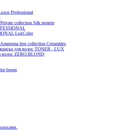
xor Professional
s
ivate collection Silk protein
ROFESSIONAL
IONAL LuxColor
Ammonia free collection Ceramides
 краска для волос TONER - LUX
волос ZERO.BLOND
lor boom
волосами.