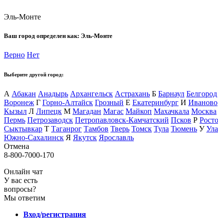
Эль-Монте
Ваш город определен как:
Эль-Монте
Верно
Нет
Выберите другой город:
А
Абакан
Анадырь
Архангельск
Астрахань
Б
Барнаул
Белгород
Воронеж
Г
Горно-Алтайск
Грозный
Е
Екатеринбург
И
Иваново
Кызыл
Л
Липецк
М
Магадан
Магас
Майкоп
Махачкала
Москва
Пермь
Петрозаводск
Петропавловск-Камчатский
Псков
Р
Рост
Сыктывкар
Т
Таганрог
Тамбов
Тверь
Томск
Тула
Тюмень
У
Ула
Южно-Сахалинск
Я
Якутск
Ярославль
Отмена
8-800-7000-170
Онлайн чат
У вас есть
вопросы?
Мы ответим
Вход/регистрация