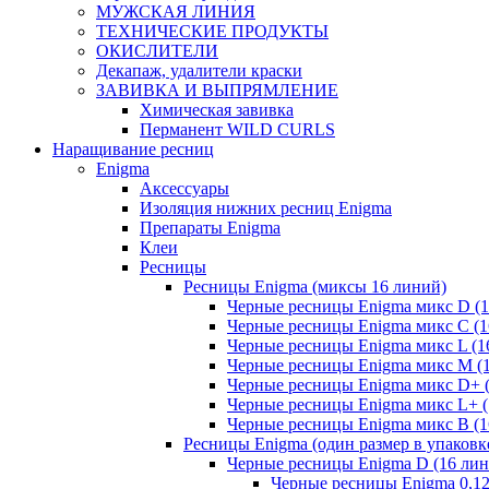
МУЖСКАЯ ЛИНИЯ
ТЕХНИЧЕСКИЕ ПРОДУКТЫ
ОКИСЛИТЕЛИ
Декапаж, удалители краски
ЗАВИВКА И ВЫПРЯМЛЕНИЕ
Химическая завивка
Перманент WILD CURLS
Наращивание ресниц
Enigma
Аксессуары
Изоляция нижних ресниц Enigma
Препараты Enigma
Клеи
Ресницы
Ресницы Enigma (миксы 16 линий)
Черные ресницы Enigma микс D (1
Черные ресницы Enigma микс C (1
Черные ресницы Enigma микс L (1
Черные ресницы Enigma микс M (
Черные ресницы Enigma микс D+ 
Черные ресницы Enigma микс L+ (
Черные ресницы Enigma микс В (1
Ресницы Enigma (один размер в упаковк
Черные ресницы Enigma D (16 лин
Черные ресницы Enigma 0,1