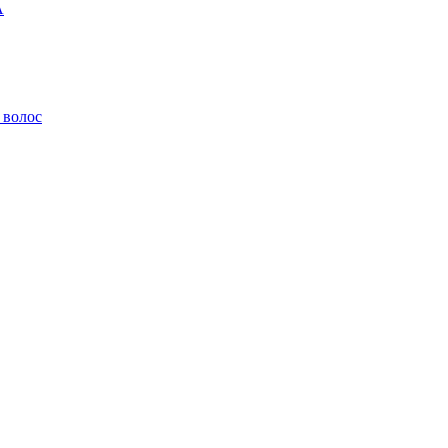
A
 волос