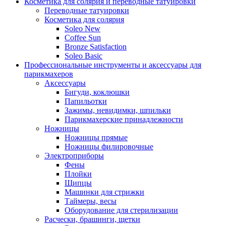
Косметика для солярия и переводные татуировки
Переводные татуировки
Косметика для солярия
Soleo New
Coffee Sun
Bronze Satisfaction
Soleo Basic
Профессиональные инструменты и аксессуары для
парикмахеров
Аксессуары
Бигуди, коклюшки
Папильотки
Зажимы, невидимки, шпильки
Парикмахерские принадлежности
Ножницы
Ножницы прямые
Ножницы филировочные
Электроприборы
Фены
Плойки
Щипцы
Машинки для стрижки
Таймеры, весы
Оборудование для стерилизации
Расчески, брашинги, щетки