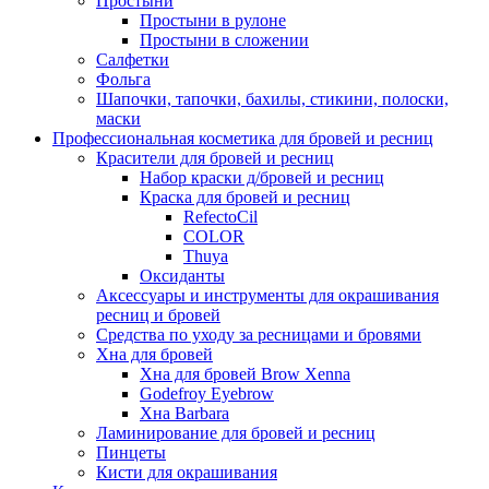
Простыни
Простыни в рулоне
Простыни в сложении
Салфетки
Фольга
Шапочки, тапочки, бахилы, стикини, полоски,
маски
Профессиональная косметика для бровей и ресниц
Красители для бровей и ресниц
Набор краски д/бровей и ресниц
Краска для бровей и ресниц
RefectoCil
COLOR
Thuya
Оксиданты
Аксессуары и инструменты для окрашивания
ресниц и бровей
Средства по уходу за ресницами и бровями
Хна для бровей
Хна для бровей Brow Xenna
Godefroy Eyebrow
Хна Barbara
Ламинирование для бровей и ресниц
Пинцеты
Кисти для окрашивания