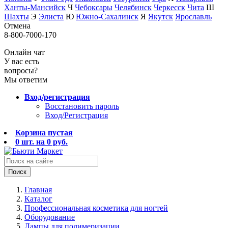
Ханты-Мансийск
Ч
Чебоксары
Челябинск
Черкесск
Чита
Ш
Шахты
Э
Элиста
Ю
Южно-Сахалинск
Я
Якутск
Ярославль
Отмена
8-800-7000-170
Онлайн чат
У вас есть
вопросы?
Мы ответим
Вход/регистрация
Восстановить пароль
Вход/Регистрация
Корзина пустая
0
шт. на
0
руб.
Поиск
Главная
Каталог
Профессиональная косметика для ногтей
Оборудование
Лампы для полимеризации