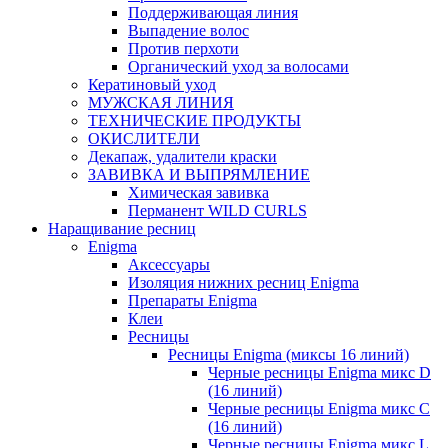
Поддерживающая линия
Выпадение волос
Против перхоти
Органический уход за волосами
Кератиновый уход
МУЖСКАЯ ЛИНИЯ
ТЕХНИЧЕСКИЕ ПРОДУКТЫ
ОКИСЛИТЕЛИ
Декапаж, удалители краски
ЗАВИВКА И ВЫПРЯМЛЕНИЕ
Химическая завивка
Перманент WILD CURLS
Наращивание ресниц
Enigma
Аксессуары
Изоляция нижних ресниц Enigma
Препараты Enigma
Клеи
Ресницы
Ресницы Enigma (миксы 16 линий)
Черные ресницы Enigma микс D
(16 линий)
Черные ресницы Enigma микс C
(16 линий)
Черные ресницы Enigma микс L