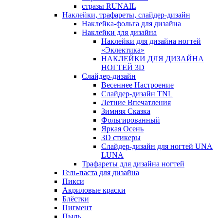
стразы RUNAIL
Наклейки, трафареты, слайдер-дизайн
Наклейка-фольга для дизайна
Наклейки для дизайна
Наклейки для дизайна ногтей
«Эклектика»
НАКЛЕЙКИ ДЛЯ ДИЗАЙНА
НОГТЕЙ 3D
Слайдер-дизайн
Весеннее Настроение
Слайдер-дизайн TNL
Летние Впечатления
Зимняя Сказка
Фольгированный
Яркая Осень
3D стикеры
Слайдер-дизайн для ногтей UNA
LUNA
Трафареты для дизайна ногтей
Гель-паста для дизайна
Пикси
Акриловые краски
Блёстки
Пигмент
Пыль