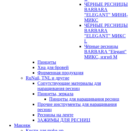
ЧЁРНЫЕ РЕСНИЦЫ
BARBARA
"ELEGANT" МИНИ-
МИКС
ЧЁРНЫЕ РЕСНИЦЫ
BARBARA
"ELEGANT" МИКС
L
Чёрные ресницы
BARBARA "Elegant"
МИКС, изгиб М
Пинцеты
Хна для бровей
Фирменная продукция
RuNail, TNL и другие
Сопутствующие материалы для
наращивания ресниц
Пинцеты, зеркала
Пинцеты для наращивания ресниц
Прочие инструменты для наращивания
ресниц
Ресницы на ленте
ЗАЖИМЫ ДЛЯ РЕСНИЦ
Макияж
Кисти для make-up