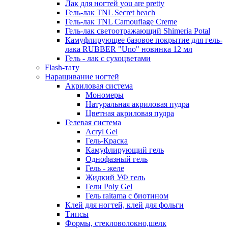
Лак для ногтей you are pretty
Гель-лак TNL Secret beach
Гель-лак TNL Camouflage Creme
Гель-лак светоотражающий Shimeria Potal
Камуфлирующее базовое покрытие для гель-
лака RUBBER "Uno" новинка 12 мл
Гель - лак с сухоцветами
Flash-тату
Наращивание ногтей
Акриловая система
Мономеры
Натуральная акриловая пудра
Цветная акриловая пудра
Гелевая система
Acryl Gel
Гель-Краска
Камуфлирующий гель
Однофазный гель
Гель - желе
Жидкий УФ гель
Гели Poly Gel
Гель raitama с биотином
Клей для ногтей, клей для фольги
Типсы
Формы, стекловолокно,шелк