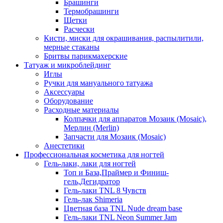
Брашинги
Термобрашинги
Щетки
Расчески
Кисти, миски для окрашивания, распылитили,
мерные стаканы
Бритвы парикмахерские
Татуаж и микроблейдинг
Иглы
Ручки для мануального татуажа
Аксессуары
Оборудование
Расходные материалы
Колпачки для аппаратов Мозаик (Mosaic),
Мерлин (Merlin)
Запчасти для Мозаик (Mosaic)
Анестетики
Профессиональная косметика для ногтей
Гель-лаки, лаки для ногтей
Топ и База,Праймер и Финиш-
гель,Дегидратор
Гель-лаки TNL 8 Чувств
Гель-лак Shimeria
Цветная база TNL Nude dream base
Гель-лаки TNL Neon Summer Jam