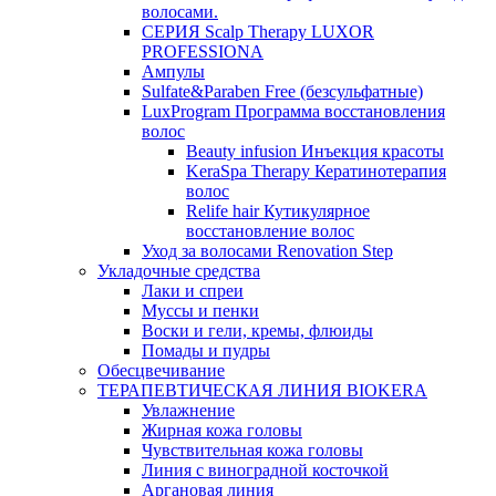
волосами.
СЕРИЯ Scalp Therapy LUXOR
PROFESSIONA
Ампулы
Sulfate&Paraben Free (безсульфатные)
LuxProgram Программа восстановления
волос
Beauty infusion Инъекция красоты
KeraSpa Therapy Кератинотерапия
волос
Relife hair Кутикулярное
восстановление волос
Уход за волосами Renovation Step
Укладочные средства
Лаки и спреи
Муссы и пенки
Воски и гели, кремы, флюиды
Помады и пудры
Обесцвечивание
ТЕРАПЕВТИЧЕСКАЯ ЛИНИЯ BIOKERA
Увлажнение
Жирная кожа головы
Чувствительная кожа головы
Линия c виноградной косточкой
Аргановая линия