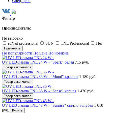
Спец-цена
Фильтр
Производитель:
Не выбрано
ruNail рrofessional
SUN
TNL Professional
Нет
Применить
По популярности
По цене
По новизне
UV LED-лампа TNL 24 W - "Spark" белая
715 руб.
Товар закончился
UV LED-лампа TNL 36 W - "Mood" красная
1 180 руб.
Товар закончился
UV LED-лампа TNL 36 W - "Sense" черная
1 430 руб.
Товар закончился
UV LED-лампа TNL 48 W - "Sunrise" светло-голубая
1 610
руб.
Купить