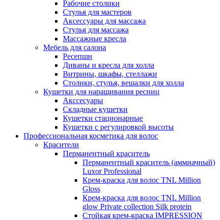
Рабочие столики
Стулья для мастеров
Аксессуары для массажа
Стулья для массажа
Массажные кресла
Мебель для салона
Ресепшн
Диваны и кресла для холла
Витрины, шкафы, стеллажи
Столики, стулья, вешалки для холла
Кушетки для наращивания ресниц
Акссесуары
Складные кушетки
Кушетки стационарные
Кушетки с регулировкой высоты
Профессиональная косметика для волос
Красители
Перманентный краситель
Перманентный краситель (аммиачный)
Luxor Professional
Крем-краска для волос TNL Million
Gloss
Крем-краска для волос TNL Million
glow Private collection Silk protein
Стойкая крем-краска IMPRESSION