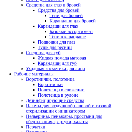
Средства для глаз и бровей
Средства для бровей
Тени для бровей
Карандаши для бровей
Карандаши для глаз
Базовый ассортимент
Тени в карандаше
Подводки для глаз
Тушь для ресниц
Средства для губ
Жидкая помада матовая
Карандаши для губ
Уходовая косметика для лица
Рабочие материалы
Воротнички, полотенца
Воротнички
Полотенца в сложении
Полотенца в рулоне
Дезинфицирующие средства
Пакеты для воздушной,паровой и газовой
стерилизации с индикатором
Пельерины, пеньюары, простыни для
обертывания, фартуки, халаты
Перчатки