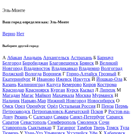
Эль-Монте
Ваш город определен как:
Эль-Монте
Верно
Нет
Выберите другой город:
А
Абакан
Анадырь
Архангельск
Астрахань
Б
Барнаул
Белгород
Биробиджан
Благовещенск
Брянск
В
Великий
Новгород
Владивосток
Владикавказ
Владимир
Волгоград
Волжский
Вологда
Воронеж
Г
Горно-Алтайск
Грозный
Е
Екатеринбург
И
Иваново
Ижевск
Иркутск
Й
Йошкар-Ола
К
Казань
Калининград
Калуга
Кемерово
Киров
Кострома
Краснодар
Красноярск
Курган
Курск
Кызыл
Л
Липецк
М
Магадан
Магас
Майкоп
Махачкала
Москва
Мурманск
Н
Нальчик
Нарьян-Мар
Нижний Новгород
Новосибирск
О
Омск
Орел
Оренбург
Орёл
Остальная Россия
П
Пенза
Пермь
Петрозаводск
Петропавловск-Камчатский
Псков
Р
Ростов-на-
Дону
Рязань
С
Салехард
Самара
Санкт-Петербург
Саранск
Саратов
Севастополь
Симферополь
Смоленск
Сочи
Ставрополь
Сыктывкар
Т
Таганрог
Тамбов
Тверь
Томск
Тула
Тюмень
У
Улан-Удэ
Ульяновск
Уссурийск
Уфа
Х
Хабаровск