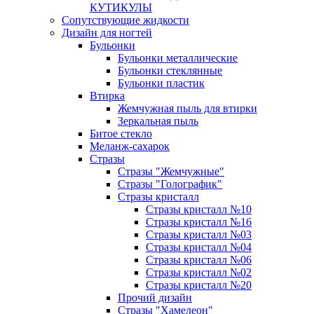
КУТИКУЛЫ
Сопутствующие жидкости
Дизайн для ногтей
Бульонки
Бульонки металлические
Бульонки стеклянные
Бульонки пластик
Втирка
Жемчужная пыль для втирки
Зеркальная пыль
Битое стекло
Меланж-сахарок
Стразы
Стразы "Жемчужные"
Стразы "Голографик"
Стразы кристалл
Стразы кристалл №10
Стразы кристалл №16
Стразы кристалл №03
Стразы кристалл №04
Стразы кристалл №06
Стразы кристалл №02
Стразы кристалл №20
Прочий дизайн
Стразы "Хамелеон"