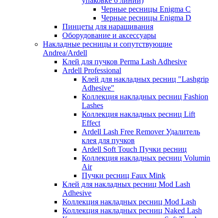
упаковке 6 линий)
Черные ресницы Enigma C
Черные ресницы Enigma D
Пинцеты для наращивания
Оборудование и аксессуары
Накладные ресницы и сопутствующие
Andrea/Ardell
Клей для пучков Perma Lash Adhesive
Ardell Professional
Клей для накладных ресниц "Lashgrip
Adhesive"
Коллекция накладных ресниц Fashion
Lashes
Коллекция накладных ресниц Lift
Effect
Ardell Lash Free Remover Удалитель
клея для пучков
Ardell Soft Touch Пучки ресниц
Коллекция накладных ресниц Volumin
Air
Пучки ресниц Faux Mink
Клей для накладных ресниц Mod Lash
Adhesive
Коллекция накладных ресниц Mod Lash
Коллекция накладных ресниц Naked Lash