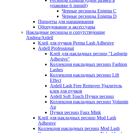
Ресницы Enigma (один размер в
упаковке 6 линий)
Черные ресницы Enigma C
Черные ресницы Enigma D
Пинцеты для наращивания
Оборудование и аксессуары
Накладные ресницы и сопутствующие
Andrea/Ardell
Клей для пучков Perma Lash Adhesive
Ardell Professional
Клей для накладных ресниц "Lashgrip
Adhesive"
Коллекция накладных ресниц Fashion
Lashes
Коллекция накладных ресниц Lift
Effect
Ardell Lash Free Remover Удалитель
клея для пучков
Ardell Soft Touch Пучки ресниц
Коллекция накладных ресниц Volumin
Air
Пучки ресниц Faux Mink
Клей для накладных ресниц Mod Lash
Adhesive
Коллекция накладных ресниц Mod Lash