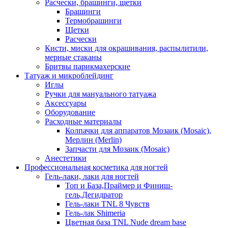
Расчески, брашинги, щетки
Брашинги
Термобрашинги
Щетки
Расчески
Кисти, миски для окрашивания, распылитили,
мерные стаканы
Бритвы парикмахерские
Татуаж и микроблейдинг
Иглы
Ручки для мануального татуажа
Аксессуары
Оборудование
Расходные материалы
Колпачки для аппаратов Мозаик (Mosaic),
Мерлин (Merlin)
Запчасти для Мозаик (Mosaic)
Анестетики
Профессиональная косметика для ногтей
Гель-лаки, лаки для ногтей
Топ и База,Праймер и Финиш-
гель,Дегидратор
Гель-лаки TNL 8 Чувств
Гель-лак Shimeria
Цветная база TNL Nude dream base