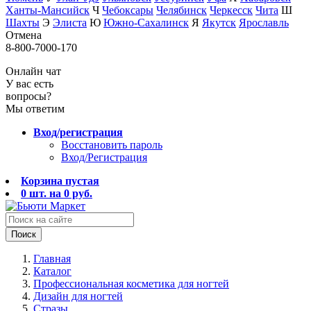
Ханты-Мансийск
Ч
Чебоксары
Челябинск
Черкесск
Чита
Ш
Шахты
Э
Элиста
Ю
Южно-Сахалинск
Я
Якутск
Ярославль
Отмена
8-800-7000-170
Онлайн чат
У вас есть
вопросы?
Мы ответим
Вход/регистрация
Восстановить пароль
Вход/Регистрация
Корзина пустая
0
шт. на
0
руб.
Поиск
Главная
Каталог
Профессиональная косметика для ногтей
Дизайн для ногтей
Стразы