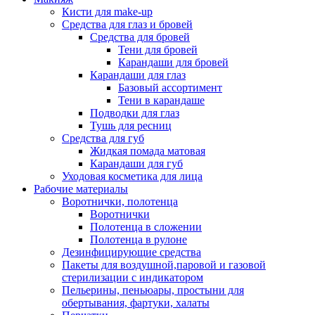
Кисти для make-up
Средства для глаз и бровей
Средства для бровей
Тени для бровей
Карандаши для бровей
Карандаши для глаз
Базовый ассортимент
Тени в карандаше
Подводки для глаз
Тушь для ресниц
Средства для губ
Жидкая помада матовая
Карандаши для губ
Уходовая косметика для лица
Рабочие материалы
Воротнички, полотенца
Воротнички
Полотенца в сложении
Полотенца в рулоне
Дезинфицирующие средства
Пакеты для воздушной,паровой и газовой
стерилизации с индикатором
Пельерины, пеньюары, простыни для
обертывания, фартуки, халаты