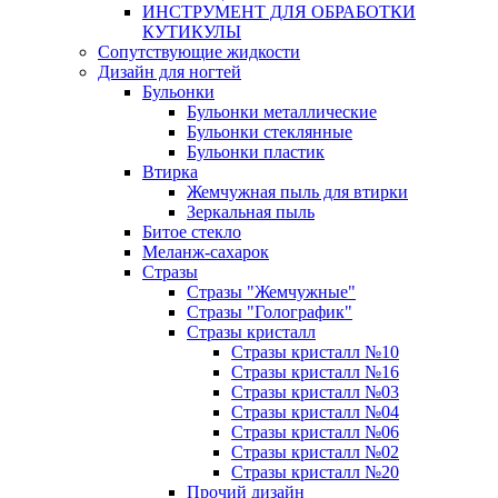
ИНСТРУМЕНТ ДЛЯ ОБРАБОТКИ
КУТИКУЛЫ
Сопутствующие жидкости
Дизайн для ногтей
Бульонки
Бульонки металлические
Бульонки стеклянные
Бульонки пластик
Втирка
Жемчужная пыль для втирки
Зеркальная пыль
Битое стекло
Меланж-сахарок
Стразы
Стразы "Жемчужные"
Стразы "Голографик"
Стразы кристалл
Стразы кристалл №10
Стразы кристалл №16
Стразы кристалл №03
Стразы кристалл №04
Стразы кристалл №06
Стразы кристалл №02
Стразы кристалл №20
Прочий дизайн