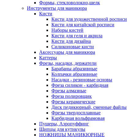
Формы, стекловолокно,шелк
Инструменты для маникюра
Кисти
Кисти для художественной росписи
Кисти для китайской росписи
Наборы кистей
Кисти для геля и акрила
Кисти для дизайна
Силиконовые кисти
Аксессуары для маникюра
Каттеры
Фрезы, насадки, держатели
Барабаны абразивные
Колпачки абразивные
Насадки - резиновые основы
Фреза силикон - карбидная
Фрезы алмазные
Фреза полировщик
Фрезы керамические
Диск педикюрный, сменные файлы
Фрезы твердосплавные
Карбидная вольфрамовая
Пушеры, Аэропуффинг
Щипцы для кутикулы
НОЖНИЦЫ МАНИКЮРНЫЕ