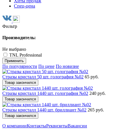
Хиты продаж
Спец-цена
Фильтр
Производитель:
Не выбрано
TNL Professional
Применить
По популярности
По цене
По новизне
Стразы кристалл 50 шт. голография №02
65 руб.
Товар закончился
Стразы кристалл 1440 шт. голография №02
240 руб.
Товар закончился
Стразы кристалл 1440 шт. бриллиант №02
265 руб.
Товар закончился
О компании
Контакты
Реквизиты
Вакансии