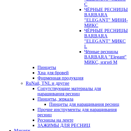
С
ЧЁРНЫЕ РЕСНИЦЫ
BARBARA
"ELEGANT" МИНИ-
МИКС
ЧЁРНЫЕ РЕСНИЦЫ
BARBARA
"ELEGANT" МИКС
L
Чёрные ресницы
BARBARA "Elegant"
МИКС, изгиб М
Пинцеты
Хна для бровей
Фирменная продукция
RuNail, TNL и другие
Сопутствующие материалы для
наращивания ресниц
Пинцеты, зеркала
Пинцеты для наращивания ресниц
Прочие инструменты для наращивания
ресниц
Ресницы на ленте
ЗАЖИМЫ ДЛЯ РЕСНИЦ
Макияж