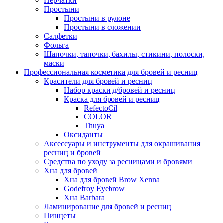
Перчатки
Простыни
Простыни в рулоне
Простыни в сложении
Салфетки
Фольга
Шапочки, тапочки, бахилы, стикини, полоски,
маски
Профессиональная косметика для бровей и ресниц
Красители для бровей и ресниц
Набор краски д/бровей и ресниц
Краска для бровей и ресниц
RefectoCil
COLOR
Thuya
Оксиданты
Аксессуары и инструменты для окрашивания
ресниц и бровей
Средства по уходу за ресницами и бровями
Хна для бровей
Хна для бровей Brow Xenna
Godefroy Eyebrow
Хна Barbara
Ламинирование для бровей и ресниц
Пинцеты