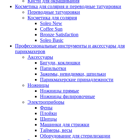
Кисти для окрашивания
Косметика для солярия и переводные татуировки
Переводные татуировки
Косметика для солярия
Soleo New
Coffee Sun
Bronze Satisfaction
Soleo Basic
Профессиональные инструменты и аксессуары для
парикмахеров
Аксессуары
Бигуди, коклюшки
Папильотки
Зажимы, невидимки, шпильки
Парикмахерские принадлежности
Ножницы
Ножницы прямые
Ножницы филировочные
Электроприборы
Фены
Плойки
Щипцы
Машинки для стрижки
Таймеры, весы
Оборудование для стерилизации