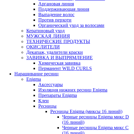
Аргановая линия
Поддерживающая линия
Выпадение волос
Против перхоти
Органический уход за волосами
Кератиновый уход
МУЖСКАЯ ЛИНИЯ
ТЕХНИЧЕСКИЕ ПРОДУКТЫ
ОКИСЛИТЕЛИ
Декапаж, удалители краски
ЗАВИВКА И ВЫПРЯМЛЕНИЕ
Химическая завивка
Перманент WILD CURLS
Наращивание ресниц
Enigma
Аксессуары
Изоляция нижних ресниц Enigma
Препараты Enigma
Клеи
Ресницы
Ресницы Enigma (миксы 16 линий)
Черные ресницы Enigma микс D
(16 линий)
Черные ресницы Enigma микс C
(16 линий)