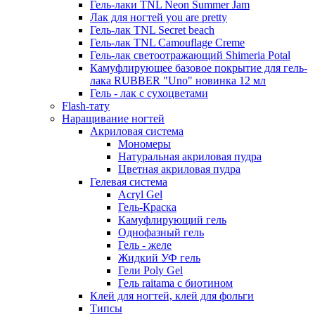
Гель-лаки TNL Neon Summer Jam
Лак для ногтей you are pretty
Гель-лак TNL Secret beach
Гель-лак TNL Camouflage Creme
Гель-лак светоотражающий Shimeria Potal
Камуфлирующее базовое покрытие для гель-
лака RUBBER "Uno" новинка 12 мл
Гель - лак с сухоцветами
Flash-тату
Наращивание ногтей
Акриловая система
Мономеры
Натуральная акриловая пудра
Цветная акриловая пудра
Гелевая система
Acryl Gel
Гель-Краска
Камуфлирующий гель
Однофазный гель
Гель - желе
Жидкий УФ гель
Гели Poly Gel
Гель raitama с биотином
Клей для ногтей, клей для фольги
Типсы