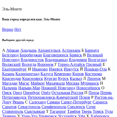
Эль-Монте
Ваш город определен как:
Эль-Монте
Верно
Нет
Выберите другой город:
А
Абакан
Анадырь
Архангельск
Астрахань
Б
Барнаул
Белгород
Биробиджан
Благовещенск
Брянск
В
Великий
Новгород
Владивосток
Владикавказ
Владимир
Волгоград
Волжский
Вологда
Воронеж
Г
Горно-Алтайск
Грозный
Е
Екатеринбург
И
Иваново
Ижевск
Иркутск
Й
Йошкар-Ола
К
Казань
Калининград
Калуга
Кемерово
Киров
Кострома
Краснодар
Красноярск
Курган
Курск
Кызыл
Л
Липецк
М
Магадан
Магас
Майкоп
Махачкала
Москва
Мурманск
Н
Нальчик
Нарьян-Мар
Нижний Новгород
Новосибирск
О
Омск
Орел
Оренбург
Орёл
Остальная Россия
П
Пенза
Пермь
Петрозаводск
Петропавловск-Камчатский
Псков
Р
Ростов-на-
Дону
Рязань
С
Салехард
Самара
Санкт-Петербург
Саранск
Саратов
Севастополь
Симферополь
Смоленск
Сочи
Ставрополь
Сыктывкар
Т
Таганрог
Тамбов
Тверь
Томск
Тула
Тюмень
У
Улан-Удэ
Ульяновск
Уссурийск
Уфа
Х
Хабаровск