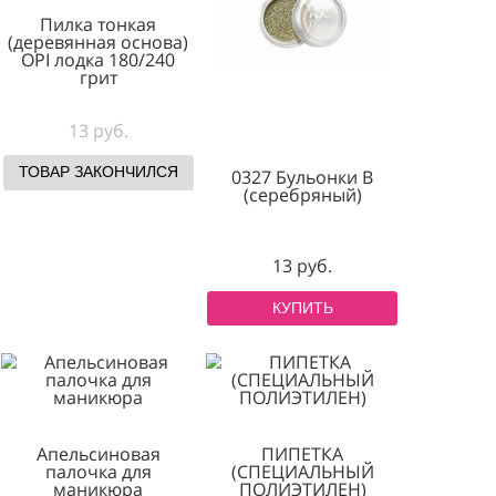
тонкая
Пилка тонкая
я основа)
(деревянная основа)
 100/180
OPI лодка 180/240
ит
грит
уб.
13 руб.
КОНЧИЛСЯ
ТОВАР ЗАКОНЧИЛСЯ
0327 Бульонк
(серебряны
13 руб.