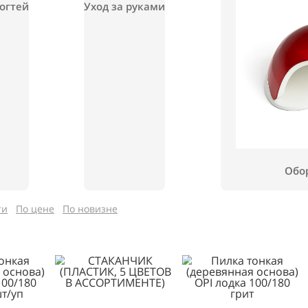
иляция и парафинотерапия
 для ногтей
Уход за руками
ярности
По цене
По новизне