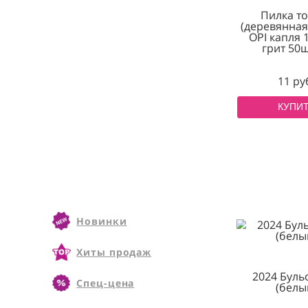
АКЦИИ
Пи
(дерев
OPI к
гр