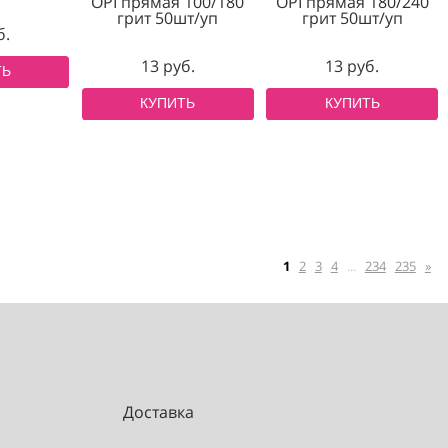
 Бульонки В
(белый)
Пилка тонкая
Пилка 
(деревянная основа)
(деревянна
OPI прямая 100/180
OPI пряма
грит 50шт/уп
грит 5
13 руб.
13 руб.
13 р
КУПИТЬ
КУПИТЬ
КУП