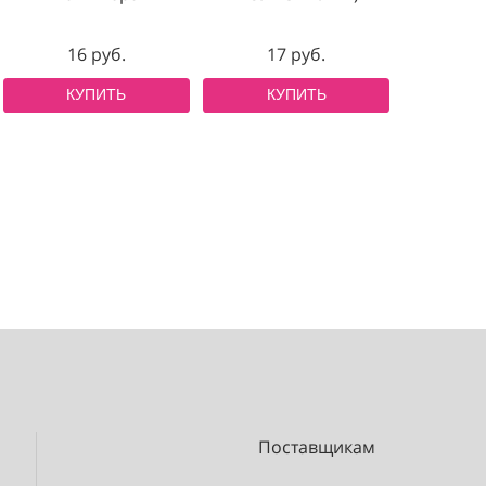
КУПИТЬ
Апельсиновая
ПИПЕТКА
тонкая
палочка для
(СПЕЦИАЛЬ
я основа)
маникюра
ПОЛИЭТИЛЕ
я 180/240
0шт/уп
16 руб.
17 руб.
уб.
КУПИТЬ
КУПИТЬ
ИТЬ