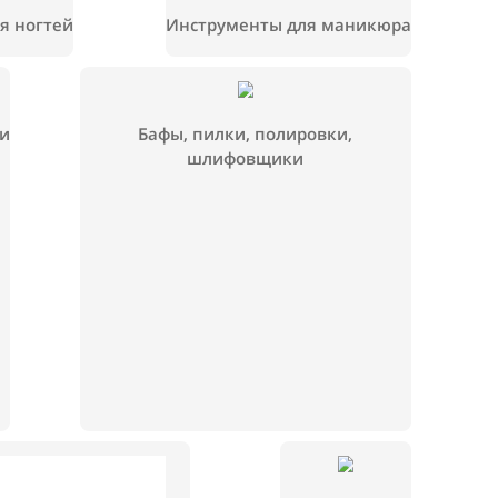
аки, лаки для ногтей
Инструменты для м
ие жидкости
Бафы, пилки, полировки
шлифовщики