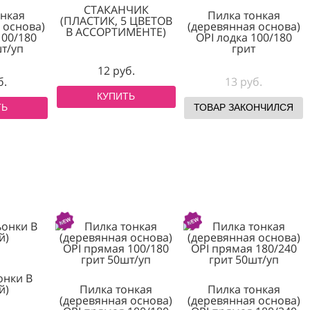
СТАКАНЧИК
лка тонкая
Пилка 
(ПЛАСТИК, 5 ЦВЕТОВ
янная основа)
(деревянна
В АССОРТИМЕНТЕ)
апля 100/180
OPI лодка
ит 50шт/уп
гр
12 руб.
11 руб.
13 р
КУПИТЬ
КУПИТЬ
ТОВАР ЗА