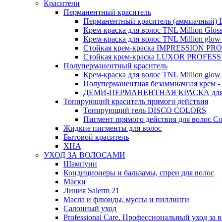
Красители
Перманентный краситель
Перманентный краситель (аммиачный) Lu
Крем-краска для волос TNL Million Glos
Крем-краска для волос TNL Million glow Pr
Стойкая крем-краска IMPRESSION P
Стойкая крем-краска LUXOR PROFESS
Полуперманентный краситель
Крем-краска для волос TNL Million glow 
Полуперманентная безаммиачная крем -
ДЕМИ-ПЕРМАНЕНТНАЯ КРАСКА для 
Тонирующий краситель прямого действия
Тонирующий гель DISCO COLORS
Пигмент прямого действия для волос Co
Жидкие пигменты для волос
Бытовой краситель
ХНА
УХОД ЗА ВОЛОСАМИ
Шампуни
Кондиционеры и бальзамы, спреи для волос
Маски
Линия Salerm 21
Масла и флюиды, муссы и пиллинги
Салонный уход
Professional Care. Профессиональный уход за 