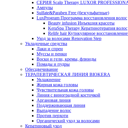
СЕРИЯ Scalp Therapy LUXOR PROFESSION
Ампулы
Sulfate&Paraben Free (безсульфатные)
LuxProgram Программа восстановления волос
Beauty infusion Инъекция красоты
KeraSpa Therapy Кератинотерапия волос
Relife hair Кутикулярное восстановление
Уход за волосами Renovation Step
Укладочные средства
Лаки и спреи
Муссы и пенки
Воски и гели, кремы, флюиды
Помады и пудры
Обесцвечивание
ТЕРАПЕВТИЧЕСКАЯ ЛИНИЯ BIOKERA
Увлажнение
Жирная кожа головы
Чувствительная кожа головы
Линия c виноградной косточкой
Аргановая линия
Поддерживающая линия
Выпадение волос
Против перхоти
Органический уход за волосами
Кератиновый уход