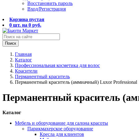
Восстановить пароль
Вход/Регистрация
Корзина пустая
0
шт. на
0
руб.
Поиск
Главная
Каталог
Профессиональная косметика для волос
Красители
Перманентный краситель
Перманентный краситель (аммиачный) Luxor Professional
Перманентный краситель (амм
Каталог
Мебель и оборудование для салона красоты
Парикмахерское оборудование
Кресла для клиентов