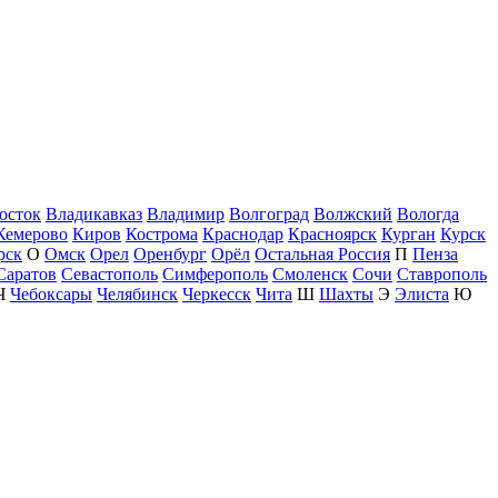
осток
Владикавказ
Владимир
Волгоград
Волжский
Вологда
Кемерово
Киров
Кострома
Краснодар
Красноярск
Курган
Курск
рск
О
Омск
Орел
Оренбург
Орёл
Остальная Россия
П
Пенза
Саратов
Севастополь
Симферополь
Смоленск
Сочи
Ставрополь
Ч
Чебоксары
Челябинск
Черкесск
Чита
Ш
Шахты
Э
Элиста
Ю