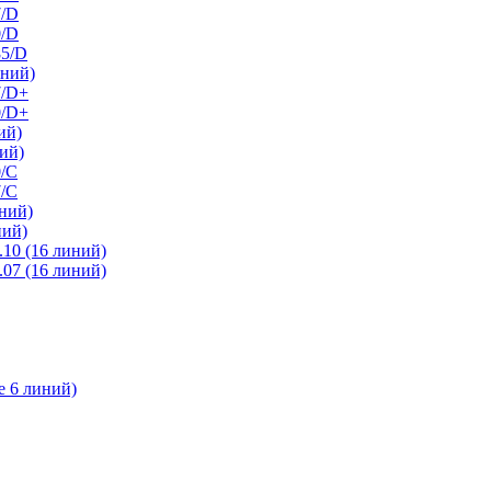
7/D
0/D
85/D
иний)
7/D+
0/D+
ий)
ий)
0/C
7/С
ний)
ний)
10 (16 линий)
07 (16 линий)
е 6 линий)
l