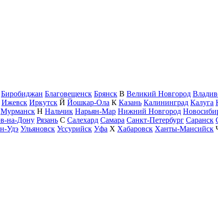
Биробиджан
Благовещенск
Брянск
В
Великий Новгород
Владив
Ижевск
Иркутск
Й
Йошкар-Ола
К
Казань
Калининград
Калуга
Мурманск
Н
Нальчик
Нарьян-Мар
Нижний Новгород
Новосиби
ов-на-Дону
Рязань
С
Салехард
Самара
Санкт-Петербург
Саранск
н-Удэ
Ульяновск
Уссурийск
Уфа
Х
Хабаровск
Ханты-Мансийск