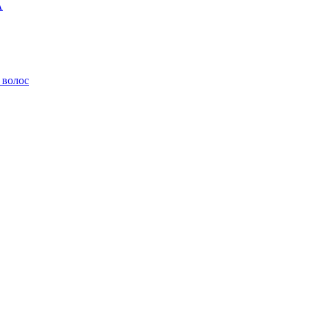
A
 волос