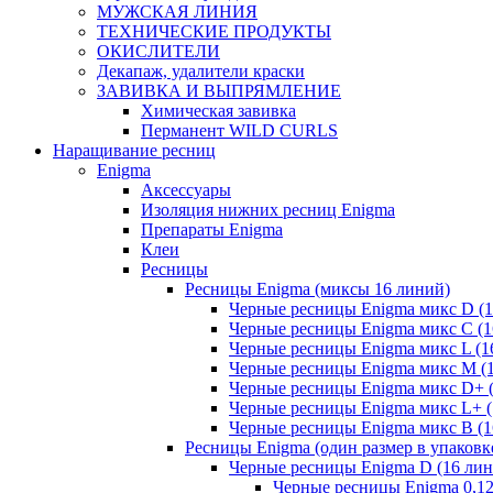
МУЖСКАЯ ЛИНИЯ
ТЕХНИЧЕСКИЕ ПРОДУКТЫ
ОКИСЛИТЕЛИ
Декапаж, удалители краски
ЗАВИВКА И ВЫПРЯМЛЕНИЕ
Химическая завивка
Перманент WILD CURLS
Наращивание ресниц
Enigma
Аксессуары
Изоляция нижних ресниц Enigma
Препараты Enigma
Клеи
Ресницы
Ресницы Enigma (миксы 16 линий)
Черные ресницы Enigma микс D (1
Черные ресницы Enigma микс C (1
Черные ресницы Enigma микс L (1
Черные ресницы Enigma микс M (
Черные ресницы Enigma микс D+ 
Черные ресницы Enigma микс L+ (
Черные ресницы Enigma микс В (1
Ресницы Enigma (один размер в упаковк
Черные ресницы Enigma D (16 лин
Черные ресницы Enigma 0,1