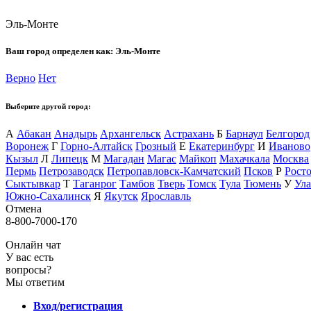
Эль-Монте
Ваш город определен как:
Эль-Монте
Верно
Нет
Выберите другой город:
А
Абакан
Анадырь
Архангельск
Астрахань
Б
Барнаул
Белгород
Воронеж
Г
Горно-Алтайск
Грозный
Е
Екатеринбург
И
Иваново
Кызыл
Л
Липецк
М
Магадан
Магас
Майкоп
Махачкала
Москва
Пермь
Петрозаводск
Петропавловск-Камчатский
Псков
Р
Рост
Сыктывкар
Т
Таганрог
Тамбов
Тверь
Томск
Тула
Тюмень
У
Ула
Южно-Сахалинск
Я
Якутск
Ярославль
Отмена
8-800-7000-170
Онлайн чат
У вас есть
вопросы?
Мы ответим
Вход/регистрация