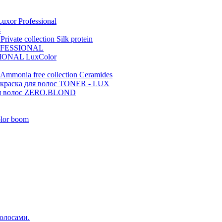
xor Professional
s
ivate collection Silk protein
ROFESSIONAL
IONAL LuxColor
Ammonia free collection Ceramides
 краска для волос TONER - LUX
волос ZERO.BLOND
lor boom
волосами.