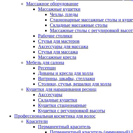
Массажное оборудование
Массажные кушетки
Чехлы, пледы
Стационарные массажные столы и куше
Складные массажные столы
Массажные столы с регулировкой высо
Рабочие столики
Стулья для мастеров
Аксессуары для массажа
Стулья для массажа
Массажные кресла
Мебель для салона
Ресепшн
Диваны и кресла для холла
Витрины, шкафы, стеллажи
Столики, стулья, вешалки для холла
Кушетки для наращивания ресниц
Акссесуары
Складные кушетки
Кушетки стационарные
Кушетки с регулировкой высоты
Профессиональная косметика для волос
Красители
Перманентный краситель
Перманентный краситель (аммиачный) Lu