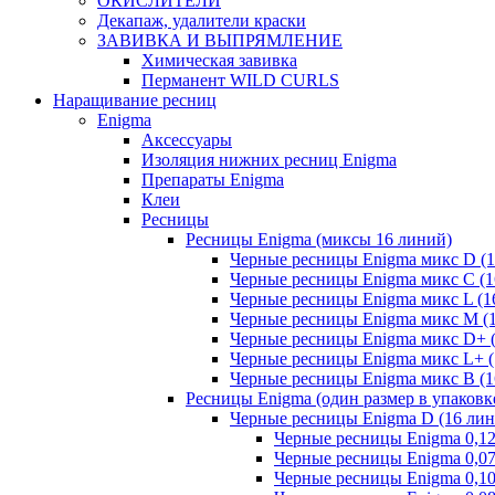
ОКИСЛИТЕЛИ
Декапаж, удалители краски
ЗАВИВКА И ВЫПРЯМЛЕНИЕ
Химическая завивка
Перманент WILD CURLS
Наращивание ресниц
Enigma
Аксессуары
Изоляция нижних ресниц Enigma
Препараты Enigma
Клеи
Ресницы
Ресницы Enigma (миксы 16 линий)
Черные ресницы Enigma микс D (1
Черные ресницы Enigma микс C (1
Черные ресницы Enigma микс L (1
Черные ресницы Enigma микс M (
Черные ресницы Enigma микс D+ 
Черные ресницы Enigma микс L+ (
Черные ресницы Enigma микс В (1
Ресницы Enigma (один размер в упаковк
Черные ресницы Enigma D (16 лин
Черные ресницы Enigma 0,1
Черные ресницы Enigma 0,0
Черные ресницы Enigma 0,1