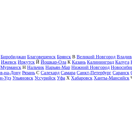
Биробиджан
Благовещенск
Брянск
В
Великий Новгород
Владив
Ижевск
Иркутск
Й
Йошкар-Ола
К
Казань
Калининград
Калуга
Мурманск
Н
Нальчик
Нарьян-Мар
Нижний Новгород
Новосиби
ов-на-Дону
Рязань
С
Салехард
Самара
Санкт-Петербург
Саранск
н-Удэ
Ульяновск
Уссурийск
Уфа
Х
Хабаровск
Ханты-Мансийск