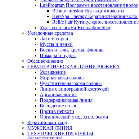
LuxProgram Программа восстановления волос
Beauty infusion Инъекция красоты
KeraSpa Therapy Кератинотерапия волос
Relife hair Кутикулярное восстановление
Уход за волосами Renovation Step
Укладочные средства
Лаки и спреи
Муссы и пенки
Воски и гели, кремы, флюиды
Помады и пудры
Обесцвечивание
ТЕРАПЕВТИЧЕСКАЯ ЛИНИЯ BIOKERA
Увлажнение
Жирная кожа головы
Чувствительная кожа головы
Линия c виноградной косточкой
Аргановая линия
Поддерживающая линия
Выпадение волос
Против перхоти
Органический уход за волосами
Кератиновый уход
МУЖСКАЯ ЛИНИЯ
ТЕХНИЧЕСКИЕ ПРОДУКТЫ