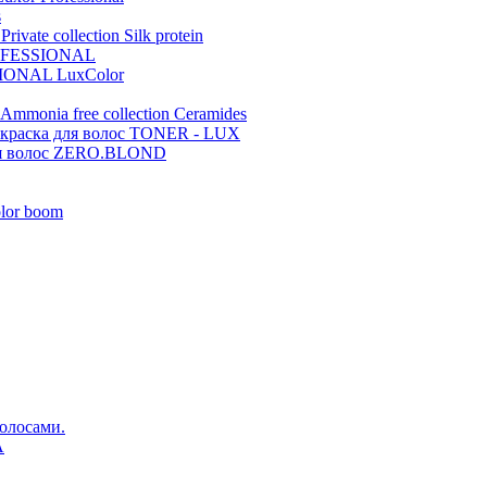
s
ivate collection Silk protein
ROFESSIONAL
IONAL LuxColor
Ammonia free collection Ceramides
 краска для волос TONER - LUX
волос ZERO.BLOND
lor boom
волосами.
A