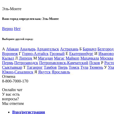
Эль-Монте
Ваш город определен как:
Эль-Монте
Верно
Нет
Выберите другой город:
А
Абакан
Анадырь
Архангельск
Астрахань
Б
Барнаул
Белгород
Воронеж
Г
Горно-Алтайск
Грозный
Е
Екатеринбург
И
Иваново
Кызыл
Л
Липецк
М
Магадан
Магас
Майкоп
Махачкала
Москва
Пермь
Петрозаводск
Петропавловск-Камчатский
Псков
Р
Рост
Сыктывкар
Т
Таганрог
Тамбов
Тверь
Томск
Тула
Тюмень
У
Ула
Южно-Сахалинск
Я
Якутск
Ярославль
Отмена
8-800-7000-170
Онлайн чат
У вас есть
вопросы?
Мы ответим
Вход/регистрация