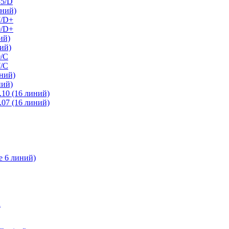
85/D
иний)
7/D+
0/D+
ий)
ий)
0/C
7/С
ний)
ний)
10 (16 линий)
07 (16 линий)
е 6 линий)
l