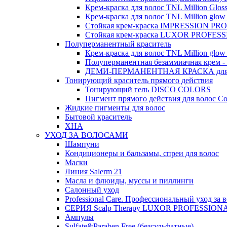
Крем-краска для волос TNL Million Glos
Крем-краска для волос TNL Million glow Pr
Стойкая крем-краска IMPRESSION P
Стойкая крем-краска LUXOR PROFESS
Полуперманентный краситель
Крем-краска для волос TNL Million glow 
Полуперманентная безаммиачная крем -
ДЕМИ-ПЕРМАНЕНТНАЯ КРАСКА для 
Тонирующий краситель прямого действия
Тонирующий гель DISCO COLORS
Пигмент прямого действия для волос Co
Жидкие пигменты для волос
Бытовой краситель
ХНА
УХОД ЗА ВОЛОСАМИ
Шампуни
Кондиционеры и бальзамы, спреи для волос
Маски
Линия Salerm 21
Масла и флюиды, муссы и пиллинги
Салонный уход
Professional Care. Профессиональный уход за 
СЕРИЯ Scalp Therapy LUXOR PROFESSION
Ампулы
Sulfate&Paraben Free (безсульфатные)