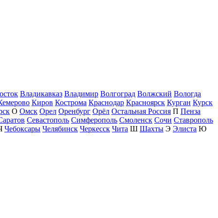
осток
Владикавказ
Владимир
Волгоград
Волжский
Вологда
Кемерово
Киров
Кострома
Краснодар
Красноярск
Курган
Курск
рск
О
Омск
Орел
Оренбург
Орёл
Остальная Россия
П
Пенза
Саратов
Севастополь
Симферополь
Смоленск
Сочи
Ставрополь
Ч
Чебоксары
Челябинск
Черкесск
Чита
Ш
Шахты
Э
Элиста
Ю