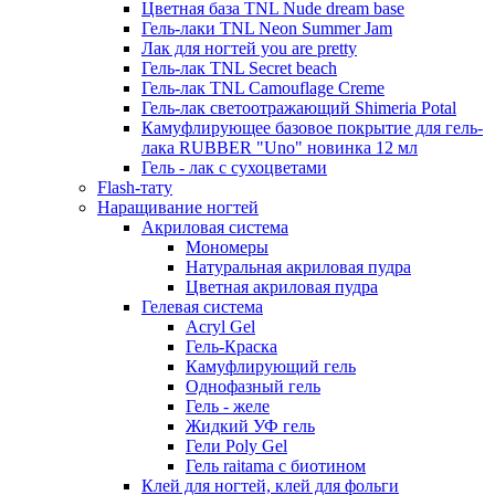
Цветная база TNL Nude dream base
Гель-лаки TNL Neon Summer Jam
Лак для ногтей you are pretty
Гель-лак TNL Secret beach
Гель-лак TNL Camouflage Creme
Гель-лак светоотражающий Shimeria Potal
Камуфлирующее базовое покрытие для гель-
лака RUBBER "Uno" новинка 12 мл
Гель - лак с сухоцветами
Flash-тату
Наращивание ногтей
Акриловая система
Мономеры
Натуральная акриловая пудра
Цветная акриловая пудра
Гелевая система
Acryl Gel
Гель-Краска
Камуфлирующий гель
Однофазный гель
Гель - желе
Жидкий УФ гель
Гели Poly Gel
Гель raitama с биотином
Клей для ногтей, клей для фольги