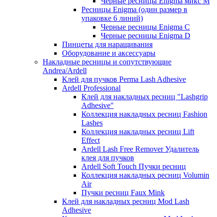
Черные ресницы Enigma микс M
Ресницы Enigma (один размер в
упаковке 6 линий)
Черные ресницы Enigma C
Черные ресницы Enigma D
Пинцеты для наращивания
Оборудование и аксессуары
Накладные ресницы и сопутствующие
Andrea/Ardell
Клей для пучков Perma Lash Adhesive
Ardell Professional
Клей для накладных ресниц "Lashgrip
Adhesive"
Коллекция накладных ресниц Fashion
Lashes
Коллекция накладных ресниц Lift
Effect
Ardell Lash Free Remover Удалитель
клея для пучков
Ardell Soft Touch Пучки ресниц
Коллекция накладных ресниц Volumin
Air
Пучки ресниц Faux Mink
Клей для накладных ресниц Mod Lash
Adhesive