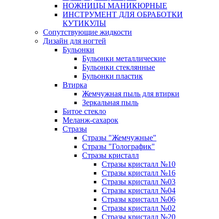
НОЖНИЦЫ МАНИКЮРНЫЕ
ИНСТРУМЕНТ ДЛЯ ОБРАБОТКИ
КУТИКУЛЫ
Сопутствующие жидкости
Дизайн для ногтей
Бульонки
Бульонки металлические
Бульонки стеклянные
Бульонки пластик
Втирка
Жемчужная пыль для втирки
Зеркальная пыль
Битое стекло
Меланж-сахарок
Стразы
Стразы "Жемчужные"
Стразы "Голографик"
Стразы кристалл
Стразы кристалл №10
Стразы кристалл №16
Стразы кристалл №03
Стразы кристалл №04
Стразы кристалл №06
Стразы кристалл №02
Стразы кристалл №20