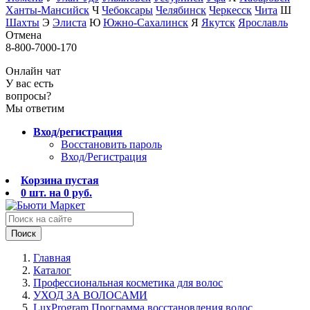
Ханты-Мансийск
Ч
Чебоксары
Челябинск
Черкесск
Чита
Ш
Шахты
Э
Элиста
Ю
Южно-Сахалинск
Я
Якутск
Ярославль
Отмена
8-800-7000-170
Онлайн чат
У вас есть
вопросы?
Мы ответим
Вход/регистрация
Восстановить пароль
Вход/Регистрация
Корзина пустая
0
шт. на
0
руб.
Поиск
Главная
Каталог
Профессиональная косметика для волос
УХОД ЗА ВОЛОСАМИ
LuxProgram Программа восстановления волос