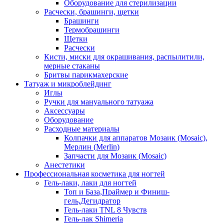
Оборудование для стерилизации
Расчески, брашинги, щетки
Брашинги
Термобрашинги
Щетки
Расчески
Кисти, миски для окрашивания, распылитили,
мерные стаканы
Бритвы парикмахерские
Татуаж и микроблейдинг
Иглы
Ручки для мануального татуажа
Аксессуары
Оборудование
Расходные материалы
Колпачки для аппаратов Мозаик (Mosaic),
Мерлин (Merlin)
Запчасти для Мозаик (Mosaic)
Анестетики
Профессиональная косметика для ногтей
Гель-лаки, лаки для ногтей
Топ и База,Праймер и Финиш-
гель,Дегидратор
Гель-лаки TNL 8 Чувств
Гель-лак Shimeria