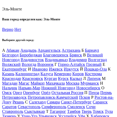
Эль-Монте
Ваш город определен как:
Эль-Монте
Верно
Нет
Выберите другой город:
А
Абакан
Анадырь
Архангельск
Астрахань
Б
Барнаул
Белгород
Биробиджан
Благовещенск
Брянск
В
Великий
Новгород
Владивосток
Владикавказ
Владимир
Волгоград
Волжский
Вологда
Воронеж
Г
Горно-Алтайск
Грозный
Е
Екатеринбург
И
Иваново
Ижевск
Иркутск
Й
Йошкар-Ола
К
Казань
Калининград
Калуга
Кемерово
Киров
Кострома
Краснодар
Красноярск
Курган
Курск
Кызыл
Л
Липецк
М
Магадан
Магас
Майкоп
Махачкала
Москва
Мурманск
Н
Нальчик
Нарьян-Мар
Нижний Новгород
Новосибирск
О
Омск
Орел
Оренбург
Орёл
Остальная Россия
П
Пенза
Пермь
Петрозаводск
Петропавловск-Камчатский
Псков
Р
Ростов-на-
Дону
Рязань
С
Салехард
Самара
Санкт-Петербург
Саранск
Саратов
Севастополь
Симферополь
Смоленск
Сочи
Ставрополь
Сыктывкар
Т
Таганрог
Тамбов
Тверь
Томск
Тула
Тюмень
У
Улан-Удэ
Ульяновск
Уссурийск
Уфа
Х
Хабаровск