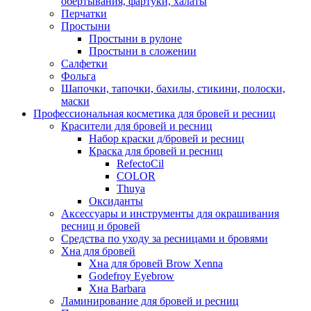
обертывания, фартуки, халаты
Перчатки
Простыни
Простыни в рулоне
Простыни в сложении
Салфетки
Фольга
Шапочки, тапочки, бахилы, стикини, полоски,
маски
Профессиональная косметика для бровей и ресниц
Красители для бровей и ресниц
Набор краски д/бровей и ресниц
Краска для бровей и ресниц
RefectoCil
COLOR
Thuya
Оксиданты
Аксессуары и инструменты для окрашивания
ресниц и бровей
Средства по уходу за ресницами и бровями
Хна для бровей
Хна для бровей Brow Xenna
Godefroy Eyebrow
Хна Barbara
Ламинирование для бровей и ресниц