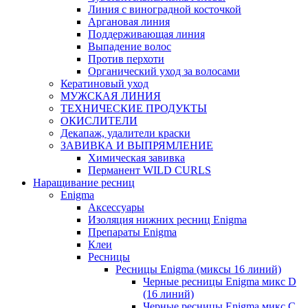
Линия c виноградной косточкой
Аргановая линия
Поддерживающая линия
Выпадение волос
Против перхоти
Органический уход за волосами
Кератиновый уход
МУЖСКАЯ ЛИНИЯ
ТЕХНИЧЕСКИЕ ПРОДУКТЫ
ОКИСЛИТЕЛИ
Декапаж, удалители краски
ЗАВИВКА И ВЫПРЯМЛЕНИЕ
Химическая завивка
Перманент WILD CURLS
Наращивание ресниц
Enigma
Аксессуары
Изоляция нижних ресниц Enigma
Препараты Enigma
Клеи
Ресницы
Ресницы Enigma (миксы 16 линий)
Черные ресницы Enigma микс D
(16 линий)
Черные ресницы Enigma микс C