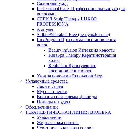
Салонный уход
Professional Care. Профессиональный уход за
волосами.
СЕРИЯ Scalp Therapy LUXOR
PROFESSIONA
Ампулы
Sulfate&Paraben Free (безсульфатные)
LuxProgram Программа восстановления
волос
Beauty infusion Инъекция красоты
KeraSpa Therapy Кератинотерапия
волос
Relife hair Кутикулярное
восстановление волос
Уход за волосами Renovation Step
Укладочные средства
Лаки и спреи
Муссы и пенки
Воски и гели, кремы, флюиды
Помады и пудры
Обесцвечивание
ТЕРАПЕВТИЧЕСКАЯ ЛИНИЯ BIOKERA
Увлажнение
Жирная кожа головы
Чувствительная кожа головы