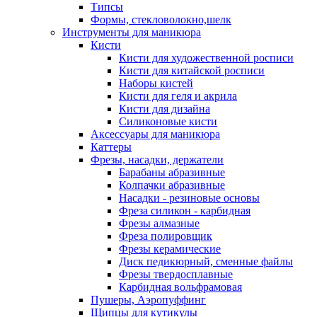
Типсы
Формы, стекловолокно,шелк
Инструменты для маникюра
Кисти
Кисти для художественной росписи
Кисти для китайской росписи
Наборы кистей
Кисти для геля и акрила
Кисти для дизайна
Силиконовые кисти
Аксессуары для маникюра
Каттеры
Фрезы, насадки, держатели
Барабаны абразивные
Колпачки абразивные
Насадки - резиновые основы
Фреза силикон - карбидная
Фрезы алмазные
Фреза полировщик
Фрезы керамические
Диск педикюрный, сменные файлы
Фрезы твердосплавные
Карбидная вольфрамовая
Пушеры, Аэропуффинг
Щипцы для кутикулы