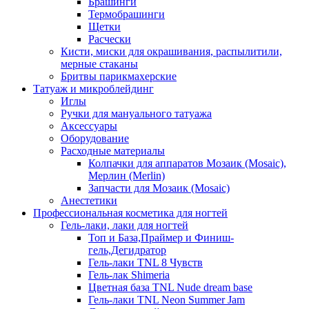
Брашинги
Термобрашинги
Щетки
Расчески
Кисти, миски для окрашивания, распылитили,
мерные стаканы
Бритвы парикмахерские
Татуаж и микроблейдинг
Иглы
Ручки для мануального татуажа
Аксессуары
Оборудование
Расходные материалы
Колпачки для аппаратов Мозаик (Mosaic),
Мерлин (Merlin)
Запчасти для Мозаик (Mosaic)
Анестетики
Профессиональная косметика для ногтей
Гель-лаки, лаки для ногтей
Топ и База,Праймер и Финиш-
гель,Дегидратор
Гель-лаки TNL 8 Чувств
Гель-лак Shimeria
Цветная база TNL Nude dream base
Гель-лаки TNL Neon Summer Jam