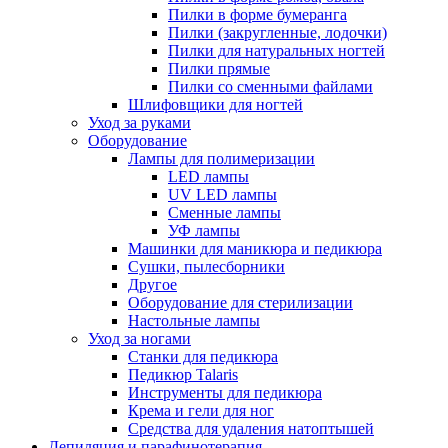
Пилки в форме бумеранга
Пилки (закругленные, лодочки)
Пилки для натуральных ногтей
Пилки прямые
Пилки со сменными файлами
Шлифовщики для ногтей
Уход за руками
Оборудование
Лампы для полимеризации
LED лампы
UV LED лампы
Сменные лампы
УФ лампы
Машинки для маникюра и педикюра
Сушки, пылесборники
Другое
Оборудование для стерилизации
Настольные лампы
Уход за ногами
Станки для педикюра
Педикюр Talaris
Инструменты для педикюра
Крема и гели для ног
Средства для удаления натоптышей
Депиляция и парафинотерапия