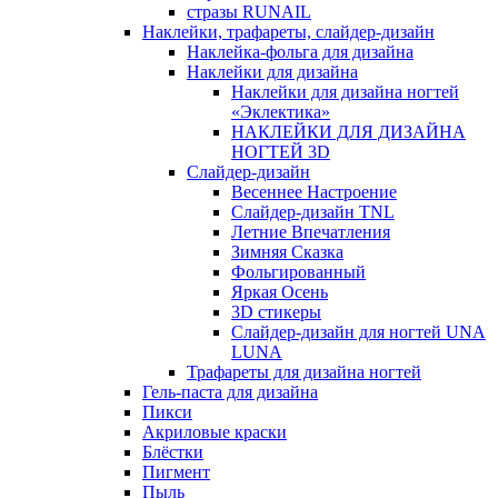
стразы RUNAIL
Наклейки, трафареты, слайдер-дизайн
Наклейка-фольга для дизайна
Наклейки для дизайна
Наклейки для дизайна ногтей
«Эклектика»
НАКЛЕЙКИ ДЛЯ ДИЗАЙНА
НОГТЕЙ 3D
Слайдер-дизайн
Весеннее Настроение
Слайдер-дизайн TNL
Летние Впечатления
Зимняя Сказка
Фольгированный
Яркая Осень
3D стикеры
Слайдер-дизайн для ногтей UNA
LUNA
Трафареты для дизайна ногтей
Гель-паста для дизайна
Пикси
Акриловые краски
Блёстки
Пигмент
Пыль