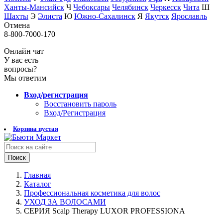
Ханты-Мансийск
Ч
Чебоксары
Челябинск
Черкесск
Чита
Ш
Шахты
Э
Элиста
Ю
Южно-Сахалинск
Я
Якутск
Ярославль
Отмена
8-800-7000-170
Онлайн чат
У вас есть
вопросы?
Мы ответим
Вход/регистрация
Восстановить пароль
Вход/Регистрация
Корзина пустая
Поиск
Главная
Каталог
Профессиональная косметика для волос
УХОД ЗА ВОЛОСАМИ
СЕРИЯ Scalp Therapy LUXOR PROFESSIONA