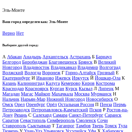
Эль-Монте
Ваш город определен как:
Эль-Монте
Верно
Нет
Выберите другой город:
А
Абакан
Анадырь
Архангельск
Астрахань
Б
Барнаул
Белгород
Биробиджан
Благовещенск
Брянск
В
Великий
Новгород
Владивосток
Владикавказ
Владимир
Волгоград
Волжский
Вологда
Воронеж
Г
Горно-Алтайск
Грозный
Е
Екатеринбург
И
Иваново
Ижевск
Иркутск
Й
Йошкар-Ола
К
Казань
Калининград
Калуга
Кемерово
Киров
Кострома
Краснодар
Красноярск
Курган
Курск
Кызыл
Л
Липецк
М
Магадан
Магас
Майкоп
Махачкала
Москва
Мурманск
Н
Нальчик
Нарьян-Мар
Нижний Новгород
Новосибирск
О
Омск
Орел
Оренбург
Орёл
Остальная Россия
П
Пенза
Пермь
Петрозаводск
Петропавловск-Камчатский
Псков
Р
Ростов-на-
Дону
Рязань
С
Салехард
Самара
Санкт-Петербург
Саранск
Саратов
Севастополь
Симферополь
Смоленск
Сочи
Ставрополь
Сыктывкар
Т
Таганрог
Тамбов
Тверь
Томск
Тула
Тюмень
У
Улан-Удэ
Ульяновск
Уссурийск
Уфа
Х
Хабаровск