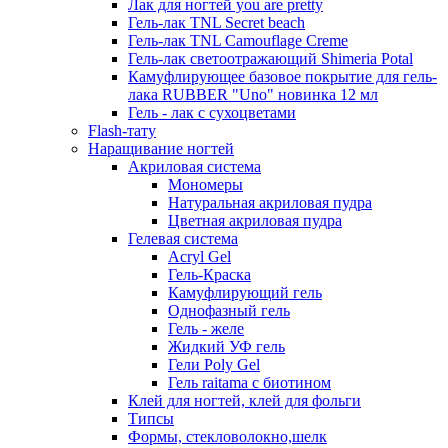
Лак для ногтей you are pretty
Гель-лак TNL Secret beach
Гель-лак TNL Camouflage Creme
Гель-лак светоотражающий Shimeria Potal
Камуфлирующее базовое покрытие для гель-
лака RUBBER "Uno" новинка 12 мл
Гель - лак с сухоцветами
Flash-тату
Наращивание ногтей
Акриловая система
Мономеры
Натуральная акриловая пудра
Цветная акриловая пудра
Гелевая система
Acryl Gel
Гель-Краска
Камуфлирующий гель
Однофазный гель
Гель - желе
Жидкий УФ гель
Гели Poly Gel
Гель raitama с биотином
Клей для ногтей, клей для фольги
Типсы
Формы, стекловолокно,шелк