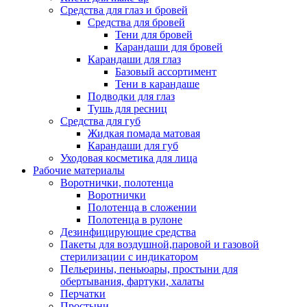
Средства для глаз и бровей
Средства для бровей
Тени для бровей
Карандаши для бровей
Карандаши для глаз
Базовый ассортимент
Тени в карандаше
Подводки для глаз
Тушь для ресниц
Средства для губ
Жидкая помада матовая
Карандаши для губ
Уходовая косметика для лица
Рабочие материалы
Воротнички, полотенца
Воротнички
Полотенца в сложении
Полотенца в рулоне
Дезинфицирующие средства
Пакеты для воздушной,паровой и газовой
стерилизации с индикатором
Пельерины, пеньюары, простыни для
обертывания, фартуки, халаты
Перчатки
Простыни