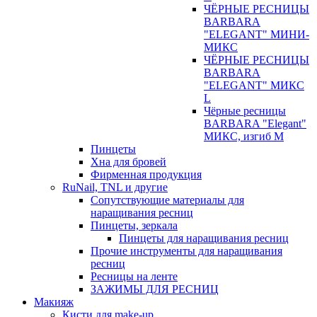
ЧЁРНЫЕ РЕСНИЦЫ
BARBARA
"ELEGANT" МИНИ-
МИКС
ЧЁРНЫЕ РЕСНИЦЫ
BARBARA
"ELEGANT" МИКС
L
Чёрные ресницы
BARBARA "Elegant"
МИКС, изгиб М
Пинцеты
Хна для бровей
Фирменная продукция
RuNail, TNL и другие
Сопутствующие материалы для
наращивания ресниц
Пинцеты, зеркала
Пинцеты для наращивания ресниц
Прочие инструменты для наращивания
ресниц
Ресницы на ленте
ЗАЖИМЫ ДЛЯ РЕСНИЦ
Макияж
Кисти для make-up