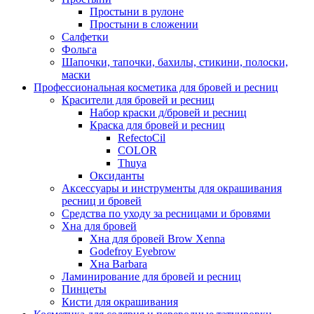
Простыни в рулоне
Простыни в сложении
Салфетки
Фольга
Шапочки, тапочки, бахилы, стикини, полоски,
маски
Профессиональная косметика для бровей и ресниц
Красители для бровей и ресниц
Набор краски д/бровей и ресниц
Краска для бровей и ресниц
RefectoCil
COLOR
Thuya
Оксиданты
Аксессуары и инструменты для окрашивания
ресниц и бровей
Средства по уходу за ресницами и бровями
Хна для бровей
Хна для бровей Brow Xenna
Godefroy Eyebrow
Хна Barbara
Ламинирование для бровей и ресниц
Пинцеты
Кисти для окрашивания