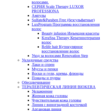
волосами.
СЕРИЯ Scalp Therapy LUXOR
PROFESSIONA
Ампулы
Sulfate&Paraben Free (безсульфатные)
LuxProgram Программа восстановления
волос
Beauty infusion Инъекция красоты
KeraSpa Therapy Кератинотерапия
волос
Relife hair Кутикулярное
восстановление волос
Уход за волосами Renovation Step
Укладочные средства
Лаки и спреи
Муссы и пенки
Воски и гели, кремы, флюиды
Помады и пудры
Обесцвечивание
ТЕРАПЕВТИЧЕСКАЯ ЛИНИЯ BIOKERA
Увлажнение
Жирная кожа головы
Чувствительная кожа головы
Линия c виноградной косточкой
Аргановая линия