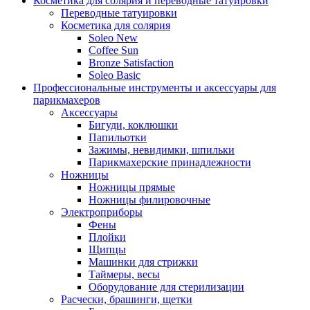
Косметика для солярия и переводные татуировки
Переводные татуировки
Косметика для солярия
Soleo New
Coffee Sun
Bronze Satisfaction
Soleo Basic
Профессиональные инструменты и аксессуары для
парикмахеров
Аксессуары
Бигуди, коклюшки
Папильотки
Зажимы, невидимки, шпильки
Парикмахерские принадлежности
Ножницы
Ножницы прямые
Ножницы филировочные
Электроприборы
Фены
Плойки
Щипцы
Машинки для стрижки
Таймеры, весы
Оборудование для стерилизации
Расчески, брашинги, щетки