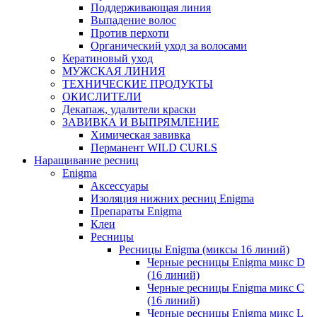
Поддерживающая линия
Выпадение волос
Против перхоти
Органический уход за волосами
Кератиновый уход
МУЖСКАЯ ЛИНИЯ
ТЕХНИЧЕСКИЕ ПРОДУКТЫ
ОКИСЛИТЕЛИ
Декапаж, удалители краски
ЗАВИВКА И ВЫПРЯМЛЕНИЕ
Химическая завивка
Перманент WILD CURLS
Наращивание ресниц
Enigma
Аксессуары
Изоляция нижних ресниц Enigma
Препараты Enigma
Клеи
Ресницы
Ресницы Enigma (миксы 16 линий)
Черные ресницы Enigma микс D
(16 линий)
Черные ресницы Enigma микс C
(16 линий)
Черные ресницы Enigma микс L