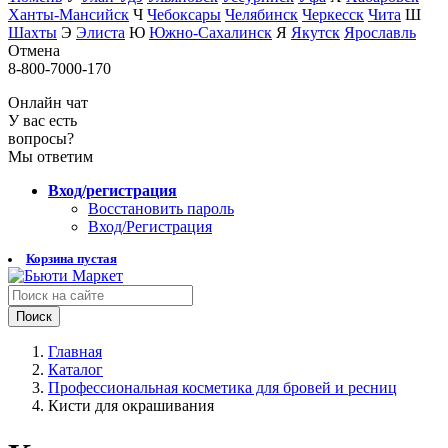
Ханты-Мансийск
Ч
Чебоксары
Челябинск
Черкесск
Чита
Ш
Шахты
Э
Элиста
Ю
Южно-Сахалинск
Я
Якутск
Ярославль
Отмена
8-800-7000-170
Онлайн чат
У вас есть
вопросы?
Мы ответим
Вход/регистрация
Восстановить пароль
Вход/Регистрация
Корзина пустая
Поиск
Главная
Каталог
Профессиональная косметика для бровей и ресниц
Кисти для окрашивания