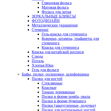
Глянцевая фольга
Матовая фольга
Фольга для литья
ЗЕРКАЛЬНЫЕ БЛИКСЫ
ФОТОДИЗАЙН
Металлические украшения
Стемпинг
Гель-краска для стемпинга
Коврики, штампы, трафареты для
стемпинга
Краска для стемпинга
Краска для китайской росписи
Слюда
Поталь
Хлопья Юки
Гель для фольги
Бафы, пилки, полировки, шлифовщики
Пилки для ногтей
Стеклянные
Красные
Тонкие деревянные
Пилки в форме ромба, овала
Пилки в форме бумеранга
Пилки (закругленные, лодочки)
Пилки для натуральных ногтей