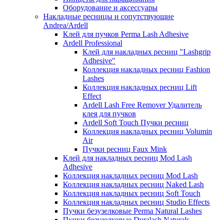
Оборудование и аксессуары
Накладные ресницы и сопутствующие
Andrea/Ardell
Клей для пучков Perma Lash Adhesive
Ardell Professional
Клей для накладных ресниц "Lashgrip
Adhesive"
Коллекция накладных ресниц Fashion
Lashes
Коллекция накладных ресниц Lift
Effect
Ardell Lash Free Remover Удалитель
клея для пучков
Ardell Soft Touch Пучки ресниц
Коллекция накладных ресниц Volumin
Air
Пучки ресниц Faux Mink
Клей для накладных ресниц Mod Lash
Adhesive
Коллекция накладных ресниц Mod Lash
Коллекция накладных ресниц Naked Lash
Коллекция накладных ресниц Soft Touch
Коллекция накладных ресниц Studio Effects
Пучки безузелковые Perma Natural Lashes
Пучки безузелковые Duralash Naturals