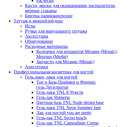
Расчески
Кисти, миски для окрашивания, распылитили,
мерные стаканы
Бритвы парикмахерские
Татуаж и микроблейдинг
Иглы
Ручки для мануального татуажа
Аксессуары
Оборудование
Расходные материалы
Колпачки для аппаратов Мозаик (Mosaic),
Мерлин (Merlin)
Запчасти для Мозаик (Mosaic)
Анестетики
Профессиональная косметика для ногтей
Гель-лаки, лаки для ногтей
Топ и База,Праймер и Финиш-
гель,Дегидратор
Гель-лаки TNL 8 Чувств
Гель-лак Shimeria
Цветная база TNL Nude dream base
Гель-лаки TNL Neon Summer Jam
Лак для ногтей you are pretty
Гель-лак TNL Secret beach
Гель-лак TNL Camouflage Creme