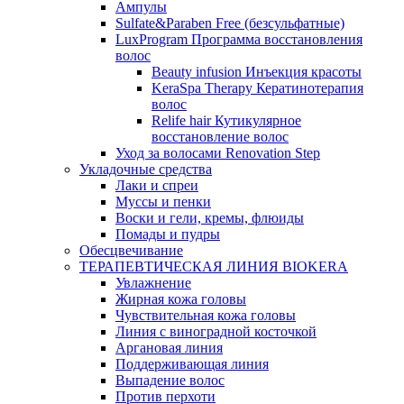
Ампулы
Sulfate&Paraben Free (безсульфатные)
LuxProgram Программа восстановления
волос
Beauty infusion Инъекция красоты
KeraSpa Therapy Кератинотерапия
волос
Relife hair Кутикулярное
восстановление волос
Уход за волосами Renovation Step
Укладочные средства
Лаки и спреи
Муссы и пенки
Воски и гели, кремы, флюиды
Помады и пудры
Обесцвечивание
ТЕРАПЕВТИЧЕСКАЯ ЛИНИЯ BIOKERA
Увлажнение
Жирная кожа головы
Чувствительная кожа головы
Линия c виноградной косточкой
Аргановая линия
Поддерживающая линия
Выпадение волос
Против перхоти