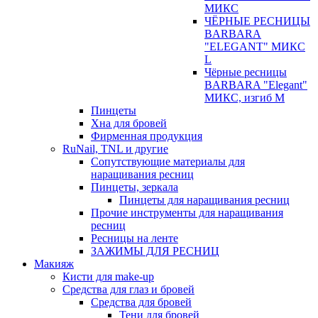
МИКС
ЧЁРНЫЕ РЕСНИЦЫ
BARBARA
"ELEGANT" МИКС
L
Чёрные ресницы
BARBARA "Elegant"
МИКС, изгиб М
Пинцеты
Хна для бровей
Фирменная продукция
RuNail, TNL и другие
Сопутствующие материалы для
наращивания ресниц
Пинцеты, зеркала
Пинцеты для наращивания ресниц
Прочие инструменты для наращивания
ресниц
Ресницы на ленте
ЗАЖИМЫ ДЛЯ РЕСНИЦ
Макияж
Кисти для make-up
Средства для глаз и бровей
Средства для бровей
Тени для бровей