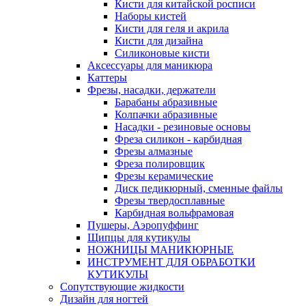
Кисти для китайской росписи
Наборы кистей
Кисти для геля и акрила
Кисти для дизайна
Силиконовые кисти
Аксессуары для маникюра
Каттеры
Фрезы, насадки, держатели
Барабаны абразивные
Колпачки абразивные
Насадки - резиновые основы
Фреза силикон - карбидная
Фрезы алмазные
Фреза полировщик
Фрезы керамические
Диск педикюрный, сменные файлы
Фрезы твердосплавные
Карбидная вольфрамовая
Пушеры, Аэропуффинг
Щипцы для кутикулы
НОЖНИЦЫ МАНИКЮРНЫЕ
ИНСТРУМЕНТ ДЛЯ ОБРАБОТКИ
КУТИКУЛЫ
Сопутствующие жидкости
Дизайн для ногтей