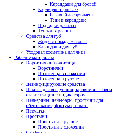
Карандаши для бровей
Карандаши для глаз
Базовый ассортимент
Тени в карандаше
Подводки для глаз
Тушь для ресниц
Средства для губ
Жидкая помада матовая
Карандаши для губ
Уходовая косметика для лица
Рабочие материалы
Воротнички, полотенца
Воротнички
Полотенца в сложении
Полотенца в рулоне
Дезинфицирующие средства
Пакеты для воздушной,паровой и газовой
стерилизации с индикатором
Пельерины, пеньюары, простыни для
обертывания, фартуки, халаты
Перчатки
Простыни
Простыни в рулоне
Простыни в сложении
Салфетки