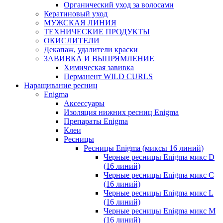
Органический уход за волосами
Кератиновый уход
МУЖСКАЯ ЛИНИЯ
ТЕХНИЧЕСКИЕ ПРОДУКТЫ
ОКИСЛИТЕЛИ
Декапаж, удалители краски
ЗАВИВКА И ВЫПРЯМЛЕНИЕ
Химическая завивка
Перманент WILD CURLS
Наращивание ресниц
Enigma
Аксессуары
Изоляция нижних ресниц Enigma
Препараты Enigma
Клеи
Ресницы
Ресницы Enigma (миксы 16 линий)
Черные ресницы Enigma микс D
(16 линий)
Черные ресницы Enigma микс C
(16 линий)
Черные ресницы Enigma микс L
(16 линий)
Черные ресницы Enigma микс M
(16 линий)