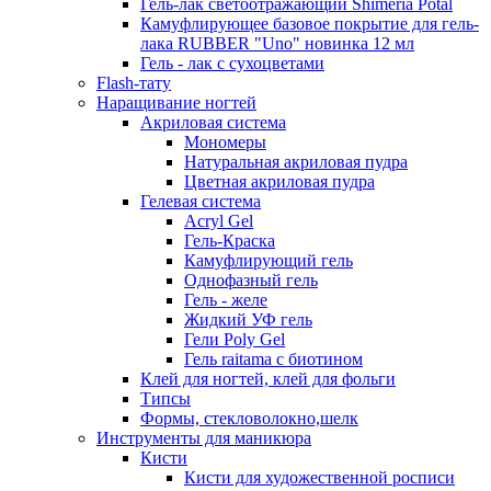
Гель-лак светоотражающий Shimeria Potal
Камуфлирующее базовое покрытие для гель-
лака RUBBER "Uno" новинка 12 мл
Гель - лак с сухоцветами
Flash-тату
Наращивание ногтей
Акриловая система
Мономеры
Натуральная акриловая пудра
Цветная акриловая пудра
Гелевая система
Acryl Gel
Гель-Краска
Камуфлирующий гель
Однофазный гель
Гель - желе
Жидкий УФ гель
Гели Poly Gel
Гель raitama с биотином
Клей для ногтей, клей для фольги
Типсы
Формы, стекловолокно,шелк
Инструменты для маникюра
Кисти
Кисти для художественной росписи