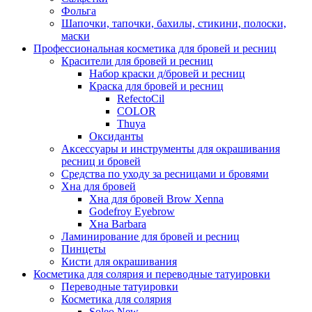
Фольга
Шапочки, тапочки, бахилы, стикини, полоски,
маски
Профессиональная косметика для бровей и ресниц
Красители для бровей и ресниц
Набор краски д/бровей и ресниц
Краска для бровей и ресниц
RefectoCil
COLOR
Thuya
Оксиданты
Аксессуары и инструменты для окрашивания
ресниц и бровей
Средства по уходу за ресницами и бровями
Хна для бровей
Хна для бровей Brow Xenna
Godefroy Eyebrow
Хна Barbara
Ламинирование для бровей и ресниц
Пинцеты
Кисти для окрашивания
Косметика для солярия и переводные татуировки
Переводные татуировки
Косметика для солярия
Soleo New