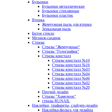
Бульонки
Бульонки металлические
Бульонки стеклянные
Бульонки пластик
Втирка
Жемчужная пыль для втирки
Зеркальная пыль
Битое стекло
Меланж-сахарок
Стразы
Стразы "Жемчужные"
Стразы "Голографик"
Стразы кристалл
Стразы кристалл №10
Стразы кристалл №16
Стразы кристалл №03
Стразы кристалл №04
Стразы кристалл №06
Стразы кристалл №02
Стразы кристалл №20
Прочий дизайн
Стразы "Хамелеон"
стразы RUNAIL
Наклейки, трафареты, слайдер-дизайн
Наклейка-фольга для дизайна