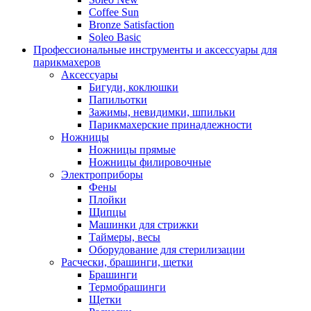
Coffee Sun
Bronze Satisfaction
Soleo Basic
Профессиональные инструменты и аксессуары для
парикмахеров
Аксессуары
Бигуди, коклюшки
Папильотки
Зажимы, невидимки, шпильки
Парикмахерские принадлежности
Ножницы
Ножницы прямые
Ножницы филировочные
Электроприборы
Фены
Плойки
Щипцы
Машинки для стрижки
Таймеры, весы
Оборудование для стерилизации
Расчески, брашинги, щетки
Брашинги
Термобрашинги
Щетки