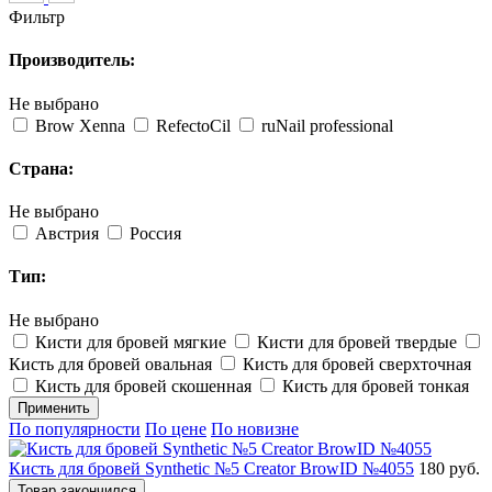
Фильтр
Производитель:
Не выбрано
Brow Xenna
RefectoCil
ruNail рrofessional
Страна:
Не выбрано
Австрия
Россия
Тип:
Не выбрано
Кисти для бровей мягкие
Кисти для бровей твердые
Кисть для бровей овальная
Кисть для бровей сверхточная
Кисть для бровей скошенная
Кисть для бровей тонкая
Применить
По популярности
По цене
По новизне
Кисть для бровей Synthetic №5 Creator BrowID №4055
180 руб.
Товар закончился