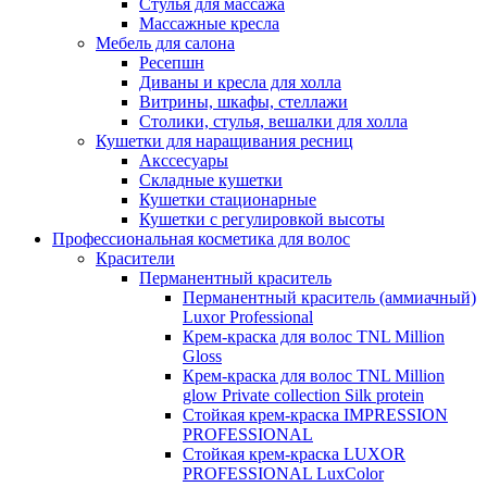
Стулья для массажа
Массажные кресла
Мебель для салона
Ресепшн
Диваны и кресла для холла
Витрины, шкафы, стеллажи
Столики, стулья, вешалки для холла
Кушетки для наращивания ресниц
Акссесуары
Складные кушетки
Кушетки стационарные
Кушетки с регулировкой высоты
Профессиональная косметика для волос
Красители
Перманентный краситель
Перманентный краситель (аммиачный)
Luxor Professional
Крем-краска для волос TNL Million
Gloss
Крем-краска для волос TNL Million
glow Private collection Silk protein
Стойкая крем-краска IMPRESSION
PROFESSIONAL
Стойкая крем-краска LUXOR
PROFESSIONAL LuxColor