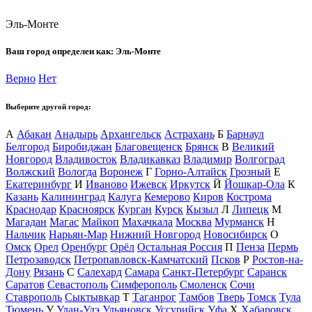
Эль-Монте
Ваш город определен как:
Эль-Монте
Верно
Нет
Выберите другой город:
А
Абакан
Анадырь
Архангельск
Астрахань
Б
Барнаул
Белгород
Биробиджан
Благовещенск
Брянск
В
Великий
Новгород
Владивосток
Владикавказ
Владимир
Волгоград
Волжский
Вологда
Воронеж
Г
Горно-Алтайск
Грозный
Е
Екатеринбург
И
Иваново
Ижевск
Иркутск
Й
Йошкар-Ола
К
Казань
Калининград
Калуга
Кемерово
Киров
Кострома
Краснодар
Красноярск
Курган
Курск
Кызыл
Л
Липецк
М
Магадан
Магас
Майкоп
Махачкала
Москва
Мурманск
Н
Нальчик
Нарьян-Мар
Нижний Новгород
Новосибирск
О
Омск
Орел
Оренбург
Орёл
Остальная Россия
П
Пенза
Пермь
Петрозаводск
Петропавловск-Камчатский
Псков
Р
Ростов-на-
Дону
Рязань
С
Салехард
Самара
Санкт-Петербург
Саранск
Саратов
Севастополь
Симферополь
Смоленск
Сочи
Ставрополь
Сыктывкар
Т
Таганрог
Тамбов
Тверь
Томск
Тула
Тюмень
У
Улан-Удэ
Ульяновск
Уссурийск
Уфа
Х
Хабаровск