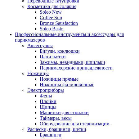
Переводные татуировки
Косметика для солярия
Soleo New
Coffee Sun
Bronze Satisfaction
Soleo Basic
Профессиональные инструменты и аксессуары для
парикмахеров
Аксессуары
Бигуди, коклюшки
Папильотки
Зажимы, невидимки, шпильки
Парикмахерские принадлежности
Ножницы
Ножницы прямые
Ножницы филировочные
Электроприборы
Фены
Плойки
Щипцы
Машинки для стрижки
Таймеры, весы
Оборудование для стерилизации
Расчески, брашинги, щетки
Брашинги