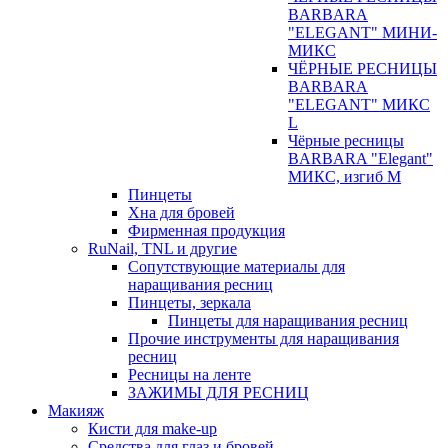
BARBARA
"ELEGANT" МИНИ-
МИКС
ЧЁРНЫЕ РЕСНИЦЫ
BARBARA
"ELEGANT" МИКС
L
Чёрные ресницы
BARBARA "Elegant"
МИКС, изгиб М
Пинцеты
Хна для бровей
Фирменная продукция
RuNail, TNL и другие
Сопутствующие материалы для
наращивания ресниц
Пинцеты, зеркала
Пинцеты для наращивания ресниц
Прочие инструменты для наращивания
ресниц
Ресницы на ленте
ЗАЖИМЫ ДЛЯ РЕСНИЦ
Макияж
Кисти для make-up
Средства для глаз и бровей