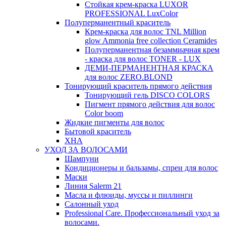
Стойкая крем-краска LUXOR
PROFESSIONAL LuxColor
Полуперманентный краситель
Крем-краска для волос TNL Million
glow Ammonia free collection Ceramides
Полуперманентная безаммиачная крем
- краска для волос TONER - LUX
ДЕМИ-ПЕРМАНЕНТНАЯ КРАСКА
для волос ZERO.BLOND
Тонирующий краситель прямого действия
Тонирующий гель DISCO COLORS
Пигмент прямого действия для волос
Color boom
Жидкие пигменты для волос
Бытовой краситель
ХНА
УХОД ЗА ВОЛОСАМИ
Шампуни
Кондиционеры и бальзамы, спреи для волос
Маски
Линия Salerm 21
Масла и флюиды, муссы и пиллинги
Салонный уход
Professional Care. Профессиональный уход за
волосами.