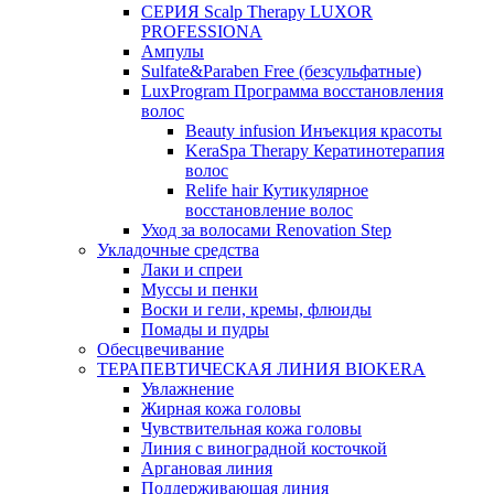
СЕРИЯ Scalp Therapy LUXOR
PROFESSIONA
Ампулы
Sulfate&Paraben Free (безсульфатные)
LuxProgram Программа восстановления
волос
Beauty infusion Инъекция красоты
KeraSpa Therapy Кератинотерапия
волос
Relife hair Кутикулярное
восстановление волос
Уход за волосами Renovation Step
Укладочные средства
Лаки и спреи
Муссы и пенки
Воски и гели, кремы, флюиды
Помады и пудры
Обесцвечивание
ТЕРАПЕВТИЧЕСКАЯ ЛИНИЯ BIOKERA
Увлажнение
Жирная кожа головы
Чувствительная кожа головы
Линия c виноградной косточкой
Аргановая линия
Поддерживающая линия