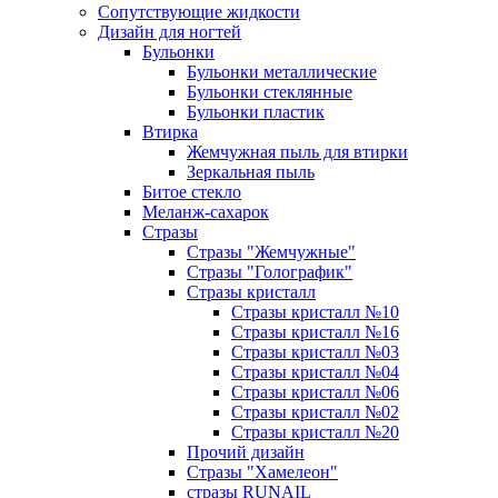
Сопутствующие жидкости
Дизайн для ногтей
Бульонки
Бульонки металлические
Бульонки стеклянные
Бульонки пластик
Втирка
Жемчужная пыль для втирки
Зеркальная пыль
Битое стекло
Меланж-сахарок
Стразы
Стразы "Жемчужные"
Стразы "Голографик"
Стразы кристалл
Стразы кристалл №10
Стразы кристалл №16
Стразы кристалл №03
Стразы кристалл №04
Стразы кристалл №06
Стразы кристалл №02
Стразы кристалл №20
Прочий дизайн
Стразы "Хамелеон"
стразы RUNAIL