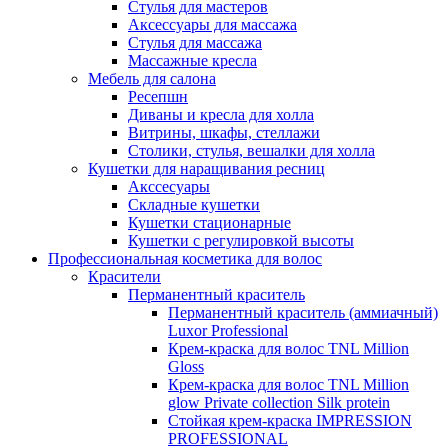
Стулья для мастеров
Аксессуары для массажа
Стулья для массажа
Массажные кресла
Мебель для салона
Ресепшн
Диваны и кресла для холла
Витрины, шкафы, стеллажи
Столики, стулья, вешалки для холла
Кушетки для наращивания ресниц
Акссесуары
Складные кушетки
Кушетки стационарные
Кушетки с регулировкой высоты
Профессиональная косметика для волос
Красители
Перманентный краситель
Перманентный краситель (аммиачный)
Luxor Professional
Крем-краска для волос TNL Million
Gloss
Крем-краска для волос TNL Million
glow Private collection Silk protein
Стойкая крем-краска IMPRESSION
PROFESSIONAL