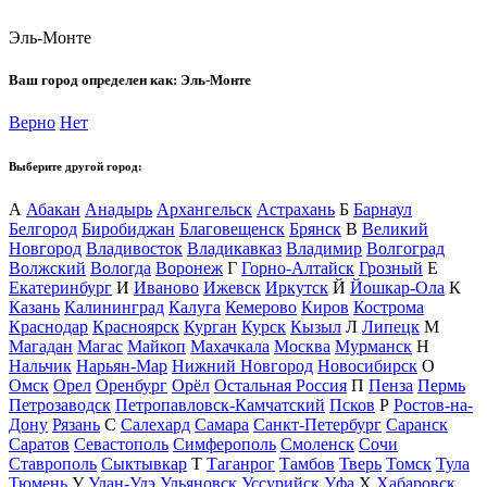
Эль-Монте
Ваш город определен как:
Эль-Монте
Верно
Нет
Выберите другой город:
А
Абакан
Анадырь
Архангельск
Астрахань
Б
Барнаул
Белгород
Биробиджан
Благовещенск
Брянск
В
Великий
Новгород
Владивосток
Владикавказ
Владимир
Волгоград
Волжский
Вологда
Воронеж
Г
Горно-Алтайск
Грозный
Е
Екатеринбург
И
Иваново
Ижевск
Иркутск
Й
Йошкар-Ола
К
Казань
Калининград
Калуга
Кемерово
Киров
Кострома
Краснодар
Красноярск
Курган
Курск
Кызыл
Л
Липецк
М
Магадан
Магас
Майкоп
Махачкала
Москва
Мурманск
Н
Нальчик
Нарьян-Мар
Нижний Новгород
Новосибирск
О
Омск
Орел
Оренбург
Орёл
Остальная Россия
П
Пенза
Пермь
Петрозаводск
Петропавловск-Камчатский
Псков
Р
Ростов-на-
Дону
Рязань
С
Салехард
Самара
Санкт-Петербург
Саранск
Саратов
Севастополь
Симферополь
Смоленск
Сочи
Ставрополь
Сыктывкар
Т
Таганрог
Тамбов
Тверь
Томск
Тула
Тюмень
У
Улан-Удэ
Ульяновск
Уссурийск
Уфа
Х
Хабаровск