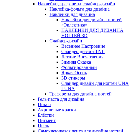
Наклейки, трафареты, слайдер-дизайн
Наклейка-фольга для дизайна
Наклейки для дизайна
Наклейки для дизайна ногтей
«Эклектика»
НАКЛЕЙКИ ДЛЯ ДИЗАЙНА
НОГТЕЙ 3D
Слайдер-дизайн
Весеннее Настроение
Слайдер-дизайн TNL
Летние Впечатления
Зимняя Сказка
Фольгированный
Яркая Осень
3D стикеры
Слайдер-дизайн для ногтей UNA
LUNA
Трафареты для дизайна ногтей
Гель-паста для дизайна
Пикси
Акриловые краски
Блёстки
Пигмент
Пыль
Самоклеющаяся лента для дизайна ногтей