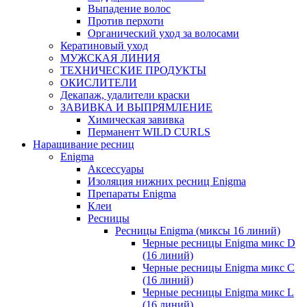
Выпадение волос
Против перхоти
Органический уход за волосами
Кератиновый уход
МУЖСКАЯ ЛИНИЯ
ТЕХНИЧЕСКИЕ ПРОДУКТЫ
ОКИСЛИТЕЛИ
Декапаж, удалители краски
ЗАВИВКА И ВЫПРЯМЛЕНИЕ
Химическая завивка
Перманент WILD CURLS
Наращивание ресниц
Enigma
Аксессуары
Изоляция нижних ресниц Enigma
Препараты Enigma
Клеи
Ресницы
Ресницы Enigma (миксы 16 линий)
Черные ресницы Enigma микс D
(16 линий)
Черные ресницы Enigma микс C
(16 линий)
Черные ресницы Enigma микс L
(16 линий)