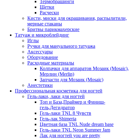
Термобрашинги
Щетки
Расчески
Кисти, миски для окрашивания, распылитили,
мерные стаканы
Бритвы парикмахерские
Татуаж и микроблейдинг
Иглы
Ручки для мануального татуажа
Аксессуары
Оборудование
Расходные материалы
Колпачки для аппаратов Мозаик (Mosaic),
Мерлин (Merlin)
Запчасти для Мозаик (Mosaic)
Анестетики
Профессиональная косметика для ногтей
Гель-лаки, лаки для ногтей
Топ и База,Праймер и Финиш-
гель,Дегидратор
Гель-лаки TNL 8 Чувств
Гель-лак Shimeria
Цветная база TNL Nude dream base
Гель-лаки TNL Neon Summer Jam
Лак для ногтей you are pretty