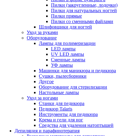
Пилки (закругленные, лодочки)
Пилки для натуральных ногтей
Пилки прямые
Пилки со сменными файлами
Шлифовщики для ногтей
Уход за руками
Оборудование
Лампы для полимеризации
LED лампы
UV LED лампы
Сменные лампы
УФ лампы
Машинки для маникюра и педикюра
Сушки, пылесборники
Другое
Оборудование для стерилизации
Настольные лампы
Уход за ногами
Станки для педикюра
Педикюр Talaris
Инструменты для педикюра
Крема и гели для ног
Средства для удаления натоптышей
Депиляция и парафинотерапия