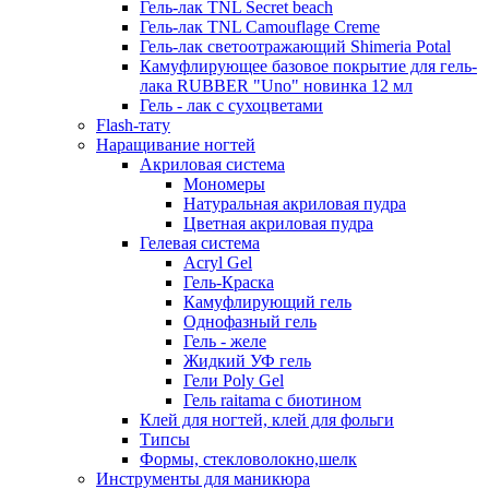
Гель-лак TNL Secret beach
Гель-лак TNL Camouflage Creme
Гель-лак светоотражающий Shimeria Potal
Камуфлирующее базовое покрытие для гель-
лака RUBBER "Uno" новинка 12 мл
Гель - лак с сухоцветами
Flash-тату
Наращивание ногтей
Акриловая система
Мономеры
Натуральная акриловая пудра
Цветная акриловая пудра
Гелевая система
Acryl Gel
Гель-Краска
Камуфлирующий гель
Однофазный гель
Гель - желе
Жидкий УФ гель
Гели Poly Gel
Гель raitama с биотином
Клей для ногтей, клей для фольги
Типсы
Формы, стекловолокно,шелк
Инструменты для маникюра