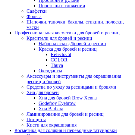
Простыни в рулоне
Простыни в сложении
Салфетки
Фольга
Шапочки, тапочки, бахилы, стикини, полоски,
маски
Профессиональная косметика для бровей и ресниц
Красители для бровей и ресниц
Набор краски д/бровей и ресниц
Краска для бровей и ресниц
RefectoCil
COLOR
Thuya
Оксиданты
Аксессуары и инструменты для окрашивания
ресниц и бровей
Средства по уходу за ресницами и бровями
Хна для бровей
Хна для бровей Brow Xenna
Godefroy Eyebrow
Хна Barbara
Ламинирование для бровей и ресниц
Пинцеты
Кисти для окрашивания
Косметика для солярия и переводные татуировки