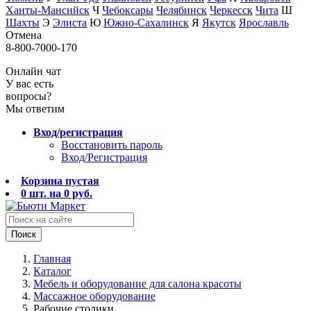
Ханты-Мансийск
Ч
Чебоксары
Челябинск
Черкесск
Чита
Ш
Шахты
Э
Элиста
Ю
Южно-Сахалинск
Я
Якутск
Ярославль
Отмена
8-800-7000-170
Онлайн чат
У вас есть
вопросы?
Мы ответим
Вход/регистрация
Восстановить пароль
Вход/Регистрация
Корзина пустая
0
шт. на
0
руб.
Поиск
Главная
Каталог
Мебель и оборудование для салона красоты
Массажное оборудование
Рабочие столики