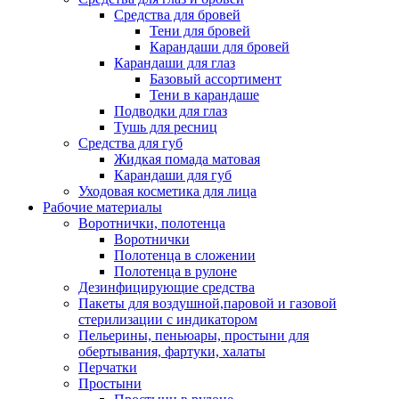
Средства для бровей
Тени для бровей
Карандаши для бровей
Карандаши для глаз
Базовый ассортимент
Тени в карандаше
Подводки для глаз
Тушь для ресниц
Средства для губ
Жидкая помада матовая
Карандаши для губ
Уходовая косметика для лица
Рабочие материалы
Воротнички, полотенца
Воротнички
Полотенца в сложении
Полотенца в рулоне
Дезинфицирующие средства
Пакеты для воздушной,паровой и газовой
стерилизации с индикатором
Пельерины, пеньюары, простыни для
обертывания, фартуки, халаты
Перчатки
Простыни