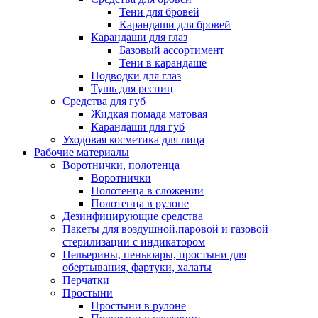
Тени для бровей
Карандаши для бровей
Карандаши для глаз
Базовый ассортимент
Тени в карандаше
Подводки для глаз
Тушь для ресниц
Средства для губ
Жидкая помада матовая
Карандаши для губ
Уходовая косметика для лица
Рабочие материалы
Воротнички, полотенца
Воротнички
Полотенца в сложении
Полотенца в рулоне
Дезинфицирующие средства
Пакеты для воздушной,паровой и газовой
стерилизации с индикатором
Пельерины, пеньюары, простыни для
обертывания, фартуки, халаты
Перчатки
Простыни
Простыни в рулоне