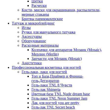
Щетки
Расчески
Кисти, миски для окрашивания, распылитили,
мерные стаканы
Бритвы парикмахерские
Татуаж и микроблейдинг
Иглы
Ручки для мануального татуажа
Аксессуары
Оборудование
Расходные материалы
Колпачки для аппаратов Мозаик (Mosaic),
Мерлин (Merlin)
Запчасти для Мозаик (Mosaic)
Анестетики
Профессиональная косметика для ногтей
Гель-лаки, лаки для ногтей
Топ и База,Праймер и Финиш-
гель,Дегидратор
Гель-лаки TNL 8 Чувств
Гель-лак Shimeria
Цветная база TNL Nude dream base
Гель-лаки TNL Neon Summer Jam
Лак для ногтей you are pretty
Гель-лак TNL Secret beach