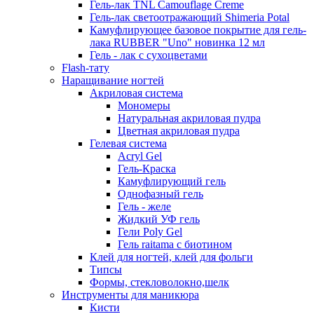
Гель-лак TNL Camouflage Creme
Гель-лак светоотражающий Shimeria Potal
Камуфлирующее базовое покрытие для гель-
лака RUBBER "Uno" новинка 12 мл
Гель - лак с сухоцветами
Flash-тату
Наращивание ногтей
Акриловая система
Мономеры
Натуральная акриловая пудра
Цветная акриловая пудра
Гелевая система
Acryl Gel
Гель-Краска
Камуфлирующий гель
Однофазный гель
Гель - желе
Жидкий УФ гель
Гели Poly Gel
Гель raitama с биотином
Клей для ногтей, клей для фольги
Типсы
Формы, стекловолокно,шелк
Инструменты для маникюра
Кисти