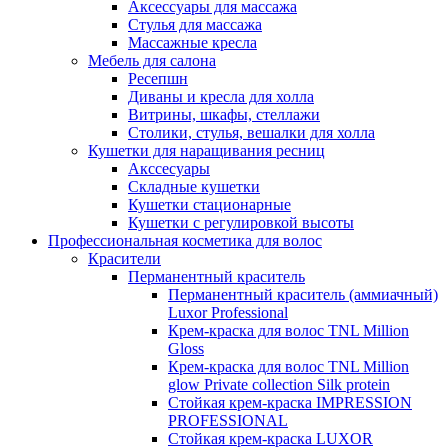
Аксессуары для массажа
Стулья для массажа
Массажные кресла
Мебель для салона
Ресепшн
Диваны и кресла для холла
Витрины, шкафы, стеллажи
Столики, стулья, вешалки для холла
Кушетки для наращивания ресниц
Акссесуары
Складные кушетки
Кушетки стационарные
Кушетки с регулировкой высоты
Профессиональная косметика для волос
Красители
Перманентный краситель
Перманентный краситель (аммиачный)
Luxor Professional
Крем-краска для волос TNL Million
Gloss
Крем-краска для волос TNL Million
glow Private collection Silk protein
Стойкая крем-краска IMPRESSION
PROFESSIONAL
Стойкая крем-краска LUXOR