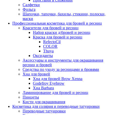
Простыни в сложении
Салфетки
Фольга
Шапочки, тапочки, бахилы, стикини, полоски,
маски
Профессиональная косметика для бровей и ресниц
Красители для бровей и ресниц
Набор краски д/бровей и ресниц
Краска для бровей и ресниц
RefectoCil
COLOR
Thuya
Оксиданты
Аксессуары и инструменты для окрашивания
ресниц и бровей
Средства по уходу за ресницами и бровями
Хна для бровей
Хна для бровей Brow Xenna
Godefroy Eyebrow
Хна Barbara
Ламинирование для бровей и ресниц
Пинцеты
Кисти для окрашивания
Косметика для солярия и переводные татуировки
Переводные татуировки