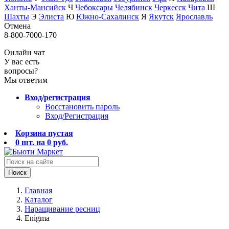
Ханты-Мансийск
Ч
Чебоксары
Челябинск
Черкесск
Чита
Ш
Шахты
Э
Элиста
Ю
Южно-Сахалинск
Я
Якутск
Ярославль
Отмена
8-800-7000-170
Онлайн чат
У вас есть
вопросы?
Мы ответим
Вход/регистрация
Восстановить пароль
Вход/Регистрация
Корзина пустая
0
шт. на
0
руб.
Поиск
Главная
Каталог
Наращивание ресниц
Enigma