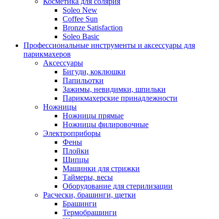
Косметика для солярия
Soleo New
Coffee Sun
Bronze Satisfaction
Soleo Basic
Профессиональные инструменты и аксессуары для
парикмахеров
Аксессуары
Бигуди, коклюшки
Папильотки
Зажимы, невидимки, шпильки
Парикмахерские принадлежности
Ножницы
Ножницы прямые
Ножницы филировочные
Электроприборы
Фены
Плойки
Щипцы
Машинки для стрижки
Таймеры, весы
Оборудование для стерилизации
Расчески, брашинги, щетки
Брашинги
Термобрашинги