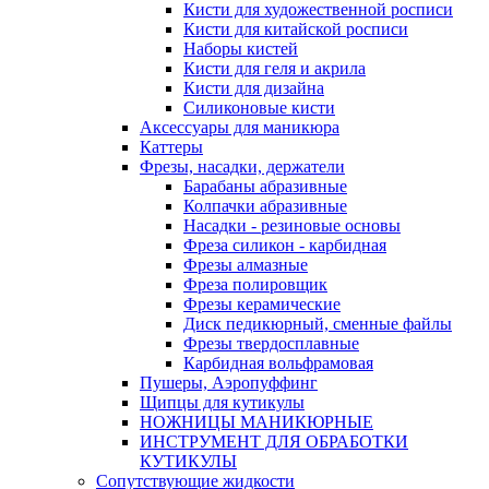
Кисти для художественной росписи
Кисти для китайской росписи
Наборы кистей
Кисти для геля и акрила
Кисти для дизайна
Силиконовые кисти
Аксессуары для маникюра
Каттеры
Фрезы, насадки, держатели
Барабаны абразивные
Колпачки абразивные
Насадки - резиновые основы
Фреза силикон - карбидная
Фрезы алмазные
Фреза полировщик
Фрезы керамические
Диск педикюрный, сменные файлы
Фрезы твердосплавные
Карбидная вольфрамовая
Пушеры, Аэропуффинг
Щипцы для кутикулы
НОЖНИЦЫ МАНИКЮРНЫЕ
ИНСТРУМЕНТ ДЛЯ ОБРАБОТКИ
КУТИКУЛЫ
Сопутствующие жидкости