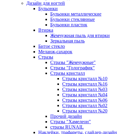
Дизайн для ногтей
Бульонки
Бульонки металлические
Бульонки стеклянные
Бульонки пластик
Втирка
Жемчужная пыль для втирки
Зеркальная пыль
Битое стекло
Меланж-сахарок
Стразы
Стразы "Жемчужные"
Стразы "Голографик"
Стразы кристалл
Стразы кристалл №10
Стразы кристалл №16
Стразы кристалл №03
Стразы кристалл №04
Стразы кристалл №06
Стразы кристалл №02
Стразы кристалл №20
Прочий дизайн
Стразы "Хамелеон"
стразы RUNAIL
Наклейки, трафареты, слайдер-дизайн