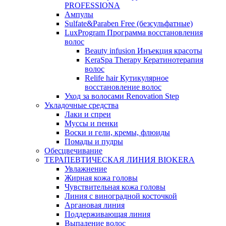
PROFESSIONA
Ампулы
Sulfate&Paraben Free (безсульфатные)
LuxProgram Программа восстановления
волос
Beauty infusion Инъекция красоты
KeraSpa Therapy Кератинотерапия
волос
Relife hair Кутикулярное
восстановление волос
Уход за волосами Renovation Step
Укладочные средства
Лаки и спреи
Муссы и пенки
Воски и гели, кремы, флюиды
Помады и пудры
Обесцвечивание
ТЕРАПЕВТИЧЕСКАЯ ЛИНИЯ BIOKERA
Увлажнение
Жирная кожа головы
Чувствительная кожа головы
Линия c виноградной косточкой
Аргановая линия
Поддерживающая линия
Выпадение волос