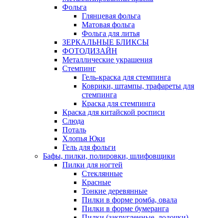
Фольга
Глянцевая фольга
Матовая фольга
Фольга для литья
ЗЕРКАЛЬНЫЕ БЛИКСЫ
ФОТОДИЗАЙН
Металлические украшения
Стемпинг
Гель-краска для стемпинга
Коврики, штампы, трафареты для
стемпинга
Краска для стемпинга
Краска для китайской росписи
Слюда
Поталь
Хлопья Юки
Гель для фольги
Бафы, пилки, полировки, шлифовщики
Пилки для ногтей
Стеклянные
Красные
Тонкие деревянные
Пилки в форме ромба, овала
Пилки в форме бумеранга
Пилки (закругленные, лодочки)