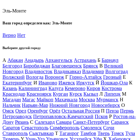
Эль-Монте
Ваш город определен как:
Эль-Монте
Верно
Нет
Выберите другой город:
А
Абакан
Анадырь
Архангельск
Астрахань
Б
Барнаул
Белгород
Биробиджан
Благовещенск
Брянск
В
Великий
Новгород
Владивосток
Владикавказ
Владимир
Волгоград
Волжский
Вологда
Воронеж
Г
Горно-Алтайск
Грозный
Е
Екатеринбург
И
Иваново
Ижевск
Иркутск
Й
Йошкар-Ола
К
Казань
Калининград
Калуга
Кемерово
Киров
Кострома
Краснодар
Красноярск
Курган
Курск
Кызыл
Л
Липецк
М
Магадан
Магас
Майкоп
Махачкала
Москва
Мурманск
Н
Нальчик
Нарьян-Мар
Нижний Новгород
Новосибирск
О
Омск
Орел
Оренбург
Орёл
Остальная Россия
П
Пенза
Пермь
Петрозаводск
Петропавловск-Камчатский
Псков
Р
Ростов-на-
Дону
Рязань
С
Салехард
Самара
Санкт-Петербург
Саранск
Саратов
Севастополь
Симферополь
Смоленск
Сочи
Ставрополь
Сыктывкар
Т
Таганрог
Тамбов
Тверь
Томск
Тула
Тюмень
У
Улан-Удэ
Ульяновск
Уссурийск
Уфа
Х
Хабаровск