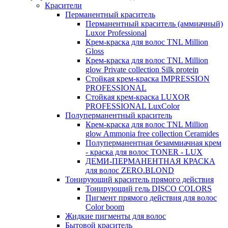
Красители
Перманентный краситель
Перманентный краситель (аммиачный)
Luxor Professional
Крем-краска для волос TNL Million
Gloss
Крем-краска для волос TNL Million
glow Private collection Silk protein
Стойкая крем-краска IMPRESSION
PROFESSIONAL
Стойкая крем-краска LUXOR
PROFESSIONAL LuxColor
Полуперманентный краситель
Крем-краска для волос TNL Million
glow Ammonia free collection Ceramides
Полуперманентная безаммиачная крем
- краска для волос TONER - LUX
ДЕМИ-ПЕРМАНЕНТНАЯ КРАСКА
для волос ZERO.BLOND
Тонирующий краситель прямого действия
Тонирующий гель DISCO COLORS
Пигмент прямого действия для волос
Color boom
Жидкие пигменты для волос
Бытовой краситель