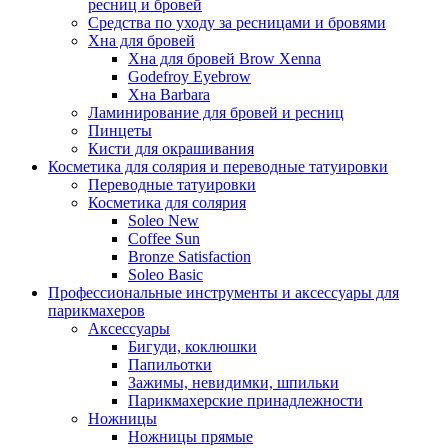
ресниц и бровей
Средства по уходу за ресницами и бровями
Хна для бровей
Хна для бровей Brow Xenna
Godefroy Eyebrow
Хна Barbara
Ламинирование для бровей и ресниц
Пинцеты
Кисти для окрашивания
Косметика для солярия и переводные татуировки
Переводные татуировки
Косметика для солярия
Soleo New
Coffee Sun
Bronze Satisfaction
Soleo Basic
Профессиональные инструменты и аксессуары для
парикмахеров
Аксессуары
Бигуди, коклюшки
Папильотки
Зажимы, невидимки, шпильки
Парикмахерские принадлежности
Ножницы
Ножницы прямые