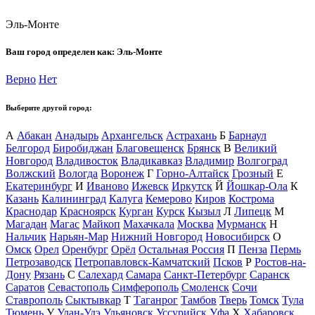
Эль-Монте
Ваш город определен как:
Эль-Монте
Верно
Нет
Выберите другой город:
А
Абакан
Анадырь
Архангельск
Астрахань
Б
Барнаул
Белгород
Биробиджан
Благовещенск
Брянск
В
Великий
Новгород
Владивосток
Владикавказ
Владимир
Волгоград
Волжский
Вологда
Воронеж
Г
Горно-Алтайск
Грозный
Е
Екатеринбург
И
Иваново
Ижевск
Иркутск
Й
Йошкар-Ола
К
Казань
Калининград
Калуга
Кемерово
Киров
Кострома
Краснодар
Красноярск
Курган
Курск
Кызыл
Л
Липецк
М
Магадан
Магас
Майкоп
Махачкала
Москва
Мурманск
Н
Нальчик
Нарьян-Мар
Нижний Новгород
Новосибирск
О
Омск
Орел
Оренбург
Орёл
Остальная Россия
П
Пенза
Пермь
Петрозаводск
Петропавловск-Камчатский
Псков
Р
Ростов-на-
Дону
Рязань
С
Салехард
Самара
Санкт-Петербург
Саранск
Саратов
Севастополь
Симферополь
Смоленск
Сочи
Ставрополь
Сыктывкар
Т
Таганрог
Тамбов
Тверь
Томск
Тула
Тюмень
У
Улан-Удэ
Ульяновск
Уссурийск
Уфа
Х
Хабаровск