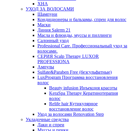
ХНА
УХОД ЗА ВОЛОСАМИ
Шампуни
Кондиционеры и бальзамы, спреи для волос
Маски
Линия Salerm 21
Масла и флюиды, муссы и пиллинги
Салонный уход
Professional Care. Профессиональный уход за
волосами.
СЕРИЯ Scalp Therapy LUXOR
PROFESSIONA
Ампулы
Sulfate&Paraben Free (безсульфатные)
LuxProgram Программа восстановления
волос
Beauty infusion Инъекция красоты
KeraSpa Therapy Кератинотерапия
волос
Relife hair Кутикулярное
восстановление волос
Уход за волосами Renovation Step
Укладочные средства
Лаки и спреи
Муссы и пенки