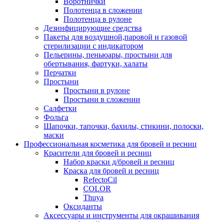
Воротнички
Полотенца в сложении
Полотенца в рулоне
Дезинфицирующие средства
Пакеты для воздушной,паровой и газовой
стерилизации с индикатором
Пельерины, пеньюары, простыни для
обертывания, фартуки, халаты
Перчатки
Простыни
Простыни в рулоне
Простыни в сложении
Салфетки
Фольга
Шапочки, тапочки, бахилы, стикини, полоски,
маски
Профессиональная косметика для бровей и ресниц
Красители для бровей и ресниц
Набор краски д/бровей и ресниц
Краска для бровей и ресниц
RefectoCil
COLOR
Thuya
Оксиданты
Аксессуары и инструменты для окрашивания