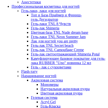
Анестетики
Профессиональная косметика для ногтей
Гель-лаки, лаки для ногтей
Топ и База,Праймер и Финиш-
гель,Дегидратор
Гель-лаки TNL 8 Чувств
Гель-лак Shimeria
Цветная база TNL Nude dream base
Гель-лаки TNL Neon Summer Jam
Лак для ногтей you are pretty
Гель-лак TNL Secret beach
Гель-лак TNL Camouflage Creme
Гель-лак светоотражающий Shimeria Potal
Камуфлирующее базовое покрытие для гель-
лака RUBBER "Uno" новинка 12 мл
Гель - лак с сухоцветами
Flash-тату
Наращивание ногтей
Акриловая система
Мономеры
Натуральная акриловая пудра
Цветная акриловая пудра
Гелевая система
Acryl Gel
Гель-Краска