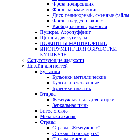
Фреза полировщик
Фрезы керамические
Диск педикюрный, сменные файлы
Фрезы твердосплавные
Карбидная вольфрамовая
Пушеры, Аэропуффинг
Щипцы для кутикулы
НОЖНИЦЫ МАНИКЮРНЫЕ
ИНСТРУМЕНТ ДЛЯ ОБРАБОТКИ
КУТИКУЛЫ
Сопутствующие жидкости
Дизайн для ногтей
Бульонки
Бульонки металлические
Бульонки стеклянные
Бульонки пластик
Втирка
Жемчужная пыль для втирки
Зеркальная пыль
Битое стекло
Меланж-сахарок
Стразы
Стразы "Жемчужные"
Стразы "Голографик"
Стразы кристалл