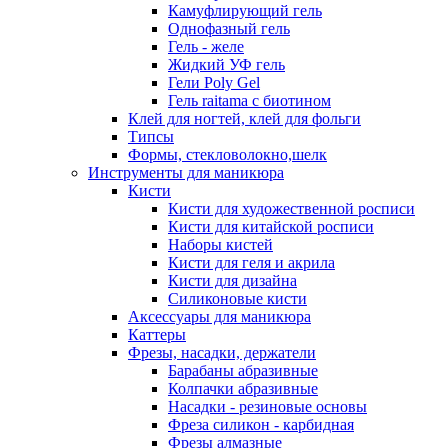
Камуфлирующий гель
Однофазный гель
Гель - желе
Жидкий УФ гель
Гели Poly Gel
Гель raitama с биотином
Клей для ногтей, клей для фольги
Типсы
Формы, стекловолокно,шелк
Инструменты для маникюра
Кисти
Кисти для художественной росписи
Кисти для китайской росписи
Наборы кистей
Кисти для геля и акрила
Кисти для дизайна
Силиконовые кисти
Аксессуары для маникюра
Каттеры
Фрезы, насадки, держатели
Барабаны абразивные
Колпачки абразивные
Насадки - резиновые основы
Фреза силикон - карбидная
Фрезы алмазные