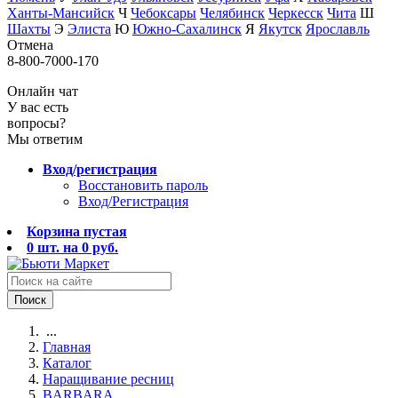
Ханты-Мансийск
Ч
Чебоксары
Челябинск
Черкесск
Чита
Ш
Шахты
Э
Элиста
Ю
Южно-Сахалинск
Я
Якутск
Ярославль
Отмена
8-800-7000-170
Онлайн чат
У вас есть
вопросы?
Мы ответим
Вход/регистрация
Восстановить пароль
Вход/Регистрация
Корзина пустая
0
шт. на
0
руб.
Поиск
...
Главная
Каталог
Наращивание ресниц
BARBARA