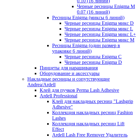
0.10 (16 линий)
Черные ресницы Enigma M
0.07 (16 линий)
Ресницы Enigma (миксы 6 линий)
Черные ресницы Enigma микс D
Черные ресницы Enigma микс L
Черные ресницы Enigma микс L+
Черные ресницы Enigma микс M
Ресницы Enigma (один размер в
упаковке 6 линий)
Черные ресницы Enigma C
Черные ресницы Enigma D
Пинцеты для наращивания
Оборудование и аксессуары
Накладные ресницы и сопутствующие
Andrea/Ardell
Клей для пучков Perma Lash Adhesive
Ardell Professional
Клей для накладных ресниц "Lashgrip
Adhesive"
Коллекция накладных ресниц Fashion
Lashes
Коллекция накладных ресниц Lift
Effect
Ardell Lash Free Remover Удалитель