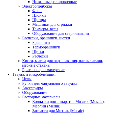
Ножницы филировочные
Электроприборы
Фены
Плойки
Щипцы
Машинки для стрижки
Таймеры, весы
Оборудование для стерилизации
Расчески, брашинги, щетки
Брашинги
Термобрашинги
Щетки
Расчески
Кисти, миски для окрашивания, распылитили,
мерные стаканы
Бритвы парикмахерские
Татуаж и микроблейдинг
Иглы
Ручки для мануального татуажа
Аксессуары
Оборудование
Расходные материалы
Колпачки для аппаратов Мозаик (Mosaic),
Мерлин (Merlin)
Запчасти для Мозаик (Mosaic)