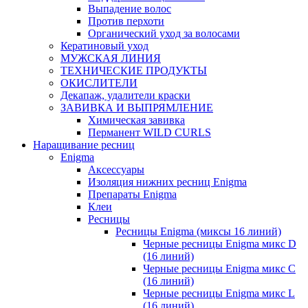
Выпадение волос
Против перхоти
Органический уход за волосами
Кератиновый уход
МУЖСКАЯ ЛИНИЯ
ТЕХНИЧЕСКИЕ ПРОДУКТЫ
ОКИСЛИТЕЛИ
Декапаж, удалители краски
ЗАВИВКА И ВЫПРЯМЛЕНИЕ
Химическая завивка
Перманент WILD CURLS
Наращивание ресниц
Enigma
Аксессуары
Изоляция нижних ресниц Enigma
Препараты Enigma
Клеи
Ресницы
Ресницы Enigma (миксы 16 линий)
Черные ресницы Enigma микс D
(16 линий)
Черные ресницы Enigma микс C
(16 линий)
Черные ресницы Enigma микс L
(16 линий)