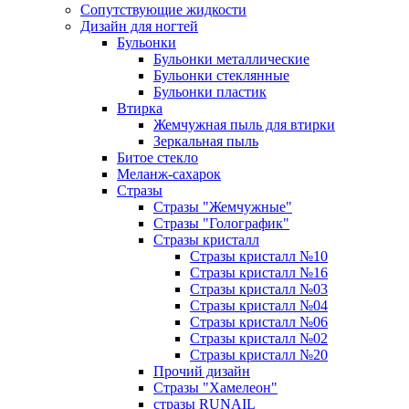
Сопутствующие жидкости
Дизайн для ногтей
Бульонки
Бульонки металлические
Бульонки стеклянные
Бульонки пластик
Втирка
Жемчужная пыль для втирки
Зеркальная пыль
Битое стекло
Меланж-сахарок
Стразы
Стразы "Жемчужные"
Стразы "Голографик"
Стразы кристалл
Стразы кристалл №10
Стразы кристалл №16
Стразы кристалл №03
Стразы кристалл №04
Стразы кристалл №06
Стразы кристалл №02
Стразы кристалл №20
Прочий дизайн
Стразы "Хамелеон"
стразы RUNAIL