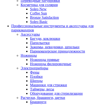
Переводные татуировки
Косметика для солярия
Soleo New
Coffee Sun
Bronze Satisfaction
Soleo Basic
Профессиональные инструменты и аксессуары для
парикмахеров
Аксессуары
Бигуди, коклюшки
Папильотки
Зажимы, невидимки, шпильки
Парикмахерские принадлежности
Ножницы
Ножницы прямые
Ножницы филировочные
Электроприборы
Фены
Плойки
Щипцы
Машинки для стрижки
Таймеры, весы
Оборудование для стерилизации
Расчески, брашинги, щетки
Брашинги