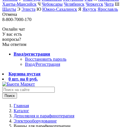
Ханты-Мансийск
Ч
Чебоксары
Челябинск
Черкесск
Чита
Ш
Шахты
Э
Элиста
Ю
Южно-Сахалинск
Я
Якутск
Ярославль
Отмена
8-800-7000-170
Онлайн чат
У вас есть
вопросы?
Мы ответим
Вход/регистрация
Восстановить пароль
Вход/Регистрация
Корзина пустая
0
шт. на
0
руб.
Поиск
Главная
Каталог
Депиляция и парафинотерапия
Электрооборудование
Ванны для парафинотерапии