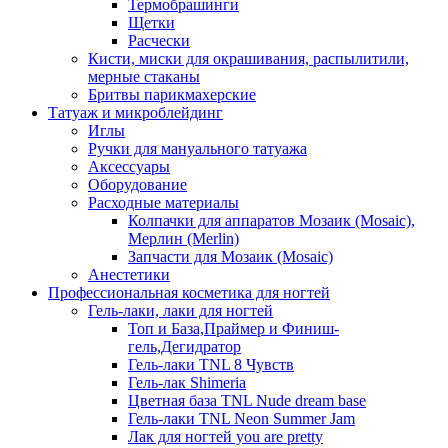
Термобрашинги
Щетки
Расчески
Кисти, миски для окрашивания, распылитили,
мерные стаканы
Бритвы парикмахерские
Татуаж и микроблейдинг
Иглы
Ручки для мануального татуажа
Аксессуары
Оборудование
Расходные материалы
Колпачки для аппаратов Мозаик (Mosaic),
Мерлин (Merlin)
Запчасти для Мозаик (Mosaic)
Анестетики
Профессиональная косметика для ногтей
Гель-лаки, лаки для ногтей
Топ и База,Праймер и Финиш-
гель,Дегидратор
Гель-лаки TNL 8 Чувств
Гель-лак Shimeria
Цветная база TNL Nude dream base
Гель-лаки TNL Neon Summer Jam
Лак для ногтей you are pretty