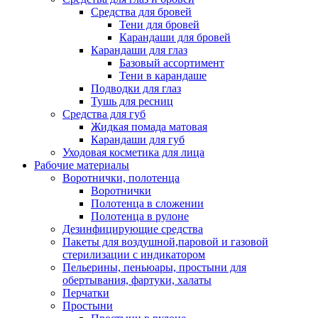
Средства для бровей
Тени для бровей
Карандаши для бровей
Карандаши для глаз
Базовый ассортимент
Тени в карандаше
Подводки для глаз
Тушь для ресниц
Средства для губ
Жидкая помада матовая
Карандаши для губ
Уходовая косметика для лица
Рабочие материалы
Воротнички, полотенца
Воротнички
Полотенца в сложении
Полотенца в рулоне
Дезинфицирующие средства
Пакеты для воздушной,паровой и газовой
стерилизации с индикатором
Пельерины, пеньюары, простыни для
обертывания, фартуки, халаты
Перчатки
Простыни