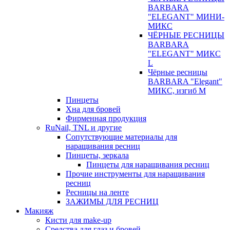
BARBARA
"ELEGANT" МИНИ-
МИКС
ЧЁРНЫЕ РЕСНИЦЫ
BARBARA
"ELEGANT" МИКС
L
Чёрные ресницы
BARBARA "Elegant"
МИКС, изгиб М
Пинцеты
Хна для бровей
Фирменная продукция
RuNail, TNL и другие
Сопутствующие материалы для
наращивания ресниц
Пинцеты, зеркала
Пинцеты для наращивания ресниц
Прочие инструменты для наращивания
ресниц
Ресницы на ленте
ЗАЖИМЫ ДЛЯ РЕСНИЦ
Макияж
Кисти для make-up
Средства для глаз и бровей