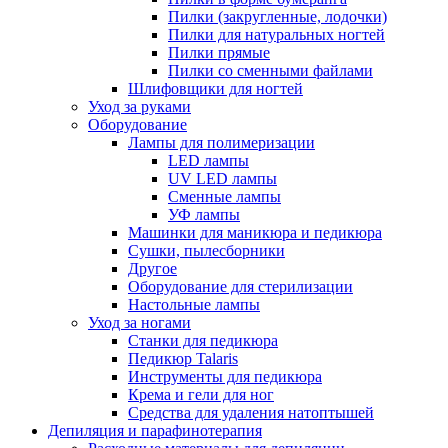
Пилки (закругленные, лодочки)
Пилки для натуральных ногтей
Пилки прямые
Пилки со сменными файлами
Шлифовщики для ногтей
Уход за руками
Оборудование
Лампы для полимеризации
LED лампы
UV LED лампы
Сменные лампы
УФ лампы
Машинки для маникюра и педикюра
Сушки, пылесборники
Другое
Оборудование для стерилизации
Настольные лампы
Уход за ногами
Станки для педикюра
Педикюр Talaris
Инструменты для педикюра
Крема и гели для ног
Средства для удаления натоптышей
Депиляция и парафинотерапия