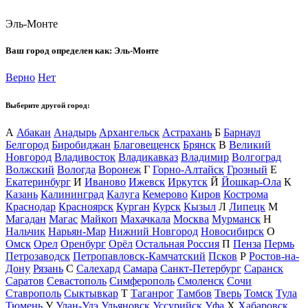
Эль-Монте
Ваш город определен как:
Эль-Монте
Верно
Нет
Выберите другой город:
А
Абакан
Анадырь
Архангельск
Астрахань
Б
Барнаул
Белгород
Биробиджан
Благовещенск
Брянск
В
Великий
Новгород
Владивосток
Владикавказ
Владимир
Волгоград
Волжский
Вологда
Воронеж
Г
Горно-Алтайск
Грозный
Е
Екатеринбург
И
Иваново
Ижевск
Иркутск
Й
Йошкар-Ола
К
Казань
Калининград
Калуга
Кемерово
Киров
Кострома
Краснодар
Красноярск
Курган
Курск
Кызыл
Л
Липецк
М
Магадан
Магас
Майкоп
Махачкала
Москва
Мурманск
Н
Нальчик
Нарьян-Мар
Нижний Новгород
Новосибирск
О
Омск
Орел
Оренбург
Орёл
Остальная Россия
П
Пенза
Пермь
Петрозаводск
Петропавловск-Камчатский
Псков
Р
Ростов-на-
Дону
Рязань
С
Салехард
Самара
Санкт-Петербург
Саранск
Саратов
Севастополь
Симферополь
Смоленск
Сочи
Ставрополь
Сыктывкар
Т
Таганрог
Тамбов
Тверь
Томск
Тула
Тюмень
У
Улан-Удэ
Ульяновск
Уссурийск
Уфа
Х
Хабаровск