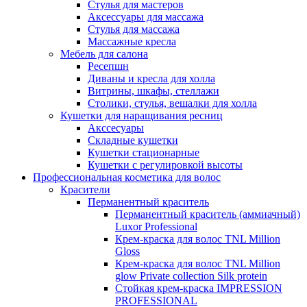
Стулья для мастеров
Аксессуары для массажа
Стулья для массажа
Массажные кресла
Мебель для салона
Ресепшн
Диваны и кресла для холла
Витрины, шкафы, стеллажи
Столики, стулья, вешалки для холла
Кушетки для наращивания ресниц
Акссесуары
Складные кушетки
Кушетки стационарные
Кушетки с регулировкой высоты
Профессиональная косметика для волос
Красители
Перманентный краситель
Перманентный краситель (аммиачный)
Luxor Professional
Крем-краска для волос TNL Million
Gloss
Крем-краска для волос TNL Million
glow Private collection Silk protein
Стойкая крем-краска IMPRESSION
PROFESSIONAL