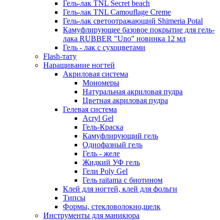
Гель-лак TNL Secret beach
Гель-лак TNL Camouflage Creme
Гель-лак светоотражающий Shimeria Potal
Камуфлирующее базовое покрытие для гель-
лака RUBBER "Uno" новинка 12 мл
Гель - лак с сухоцветами
Flash-тату
Наращивание ногтей
Акриловая система
Мономеры
Натуральная акриловая пудра
Цветная акриловая пудра
Гелевая система
Acryl Gel
Гель-Краска
Камуфлирующий гель
Однофазный гель
Гель - желе
Жидкий УФ гель
Гели Poly Gel
Гель raitama с биотином
Клей для ногтей, клей для фольги
Типсы
Формы, стекловолокно,шелк
Инструменты для маникюра