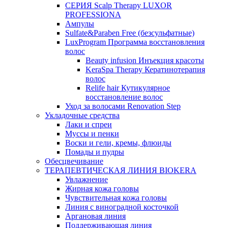
СЕРИЯ Scalp Therapy LUXOR
PROFESSIONA
Ампулы
Sulfate&Paraben Free (безсульфатные)
LuxProgram Программа восстановления
волос
Beauty infusion Инъекция красоты
KeraSpa Therapy Кератинотерапия
волос
Relife hair Кутикулярное
восстановление волос
Уход за волосами Renovation Step
Укладочные средства
Лаки и спреи
Муссы и пенки
Воски и гели, кремы, флюиды
Помады и пудры
Обесцвечивание
ТЕРАПЕВТИЧЕСКАЯ ЛИНИЯ BIOKERA
Увлажнение
Жирная кожа головы
Чувствительная кожа головы
Линия c виноградной косточкой
Аргановая линия
Поддерживающая линия