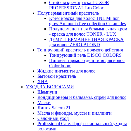
Стойкая крем-краска LUXOR
PROFESSIONAL LuxColor
Полуперманентный краситель
Крем-краска для волос TNL Million
glow Ammonia free collection Ceramides
Полуперманентная безаммиачная крем
- краска для волос TONER - LUX
ДЕМИ-ПЕРМАНЕНТНАЯ КРАСКА
для волос ZERO.BLOND
Тонирующий краситель прямого действия
Тонирующий гель DISCO COLORS
Пигмент прямого действия для волос
Color boom
Жидкие пигменты для волос
Бытовой краситель
ХНА
УХОД ЗА ВОЛОСАМИ
Шампуни
Кондиционеры и бальзамы, спреи для волос
Маски
Линия Salerm 21
Масла и флюиды, муссы и пиллинги
Салонный уход
Professional Care. Профессиональный уход за
волосами.