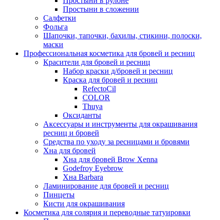
Простыни в рулоне
Простыни в сложении
Салфетки
Фольга
Шапочки, тапочки, бахилы, стикини, полоски,
маски
Профессиональная косметика для бровей и ресниц
Красители для бровей и ресниц
Набор краски д/бровей и ресниц
Краска для бровей и ресниц
RefectoCil
COLOR
Thuya
Оксиданты
Аксессуары и инструменты для окрашивания
ресниц и бровей
Средства по уходу за ресницами и бровями
Хна для бровей
Хна для бровей Brow Xenna
Godefroy Eyebrow
Хна Barbara
Ламинирование для бровей и ресниц
Пинцеты
Кисти для окрашивания
Косметика для солярия и переводные татуировки