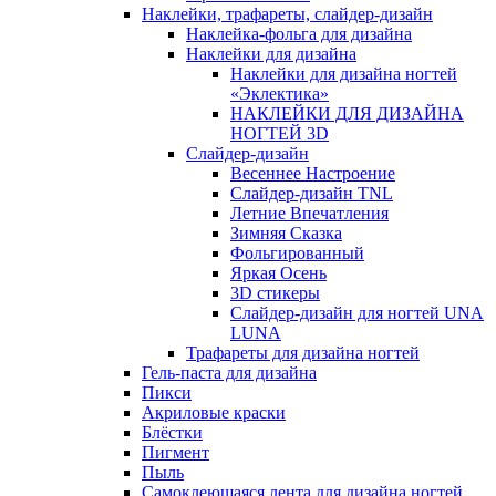
Наклейки, трафареты, слайдер-дизайн
Наклейка-фольга для дизайна
Наклейки для дизайна
Наклейки для дизайна ногтей
«Эклектика»
НАКЛЕЙКИ ДЛЯ ДИЗАЙНА
НОГТЕЙ 3D
Слайдер-дизайн
Весеннее Настроение
Слайдер-дизайн TNL
Летние Впечатления
Зимняя Сказка
Фольгированный
Яркая Осень
3D стикеры
Слайдер-дизайн для ногтей UNA
LUNA
Трафареты для дизайна ногтей
Гель-паста для дизайна
Пикси
Акриловые краски
Блёстки
Пигмент
Пыль
Самоклеющаяся лента для дизайна ногтей