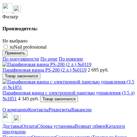
Фильтр
Производитель:
Не выбрано
ruNail рrofessional
Применить
По популярности
По цене
По новизне
Парафиновая ванна PS-200 (2 л.) №0119
2 695 руб.
Товар закончился
Парафиновая ванна с электронной панелью управления (3,5 л)
№1851
4 345 руб.
Товар закончился
О компании
Контакты
Реквизиты
Вакансии
Доставка
Оплата
Сборка установка
Возврат обмен
Каталоги
продукции